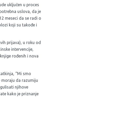
de uključen u proces
 potrebna uslova, da je
 12 meseci da se radi o
olozi koji su takođe i
vih prijava), u roku od
nske intervencije,
knjige rođenih i nova
katkinja, “Mi smo
đe moraju da razumiju
gulisati njihove
vate kako je priznanje