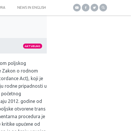
URA
NEWS IN ENGLISH
AKTUELNO
 dom poljskog
je Zakon o rodnom
rdance Act), koji je
ju rodne pripadnosti u
je početnog
aju 2012. godine od
poljske otvorene trans
mentarna procedura je
 kritike upućene od