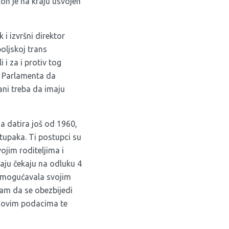
on je na kraju usvojen
 i izvršni direktor
oljskoj trans
 i za i protiv tog
ve Parlamenta da
ani treba da imaju
a datira još od 1960,
tupaka. Ti postupci su
ojim roditeljima i
raju čekaju na odluku 4
e omogućavala svojim
zam da se obezbijedi
 novim podacima te