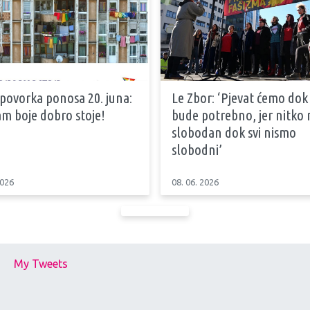
 povorka ponosa 20. juna:
Le Zbor: ‘Pjevat ćemo dok
m boje dobro stoje!
bude potrebno, jer nitko n
slobodan dok svi nismo
slobodni’
2026
08. 06. 2026
My Tweets