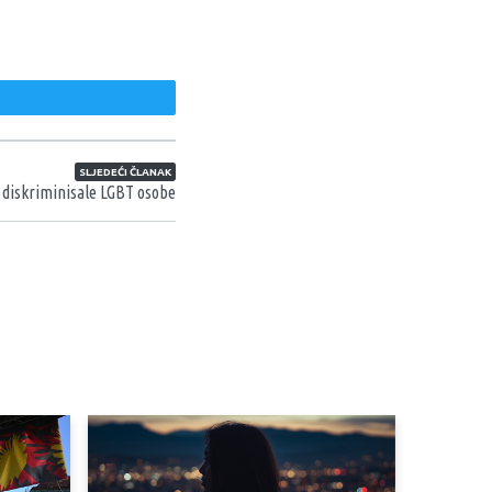
weet
SLJEDEĆI ČLANAK
 diskriminisale LGBT osobe