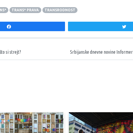
NS*
TRANS* PRAVA
TRANSRODNOST
Share
T
aka
to si strejt?
Srbijanske dnevne novine Informer