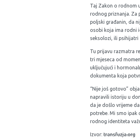
Taj Zakon o rodnom u
rodnog priznanja. Za p
poljski građanin, da n
osobi koja ima rodni id
seksolozi, ili psihijatri
Tu prijavu razmatra re
tri mjeseca od moment
uključujući i hormonal
dokumenta koja potvrđ
“Nije još gotovo” obj
napravili istoriju u d
da je došlo vrijeme da
potrebe. Mi smo ipak op
rodnog identiteta važ
Izvor:
transfuzja.org