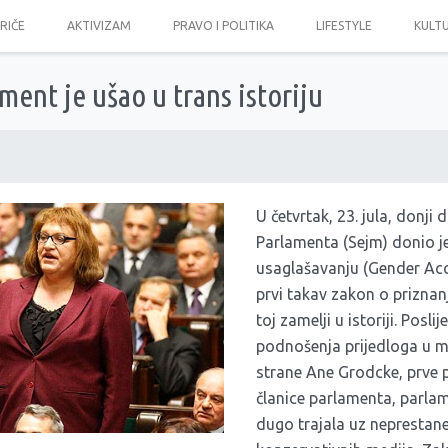
PRIČE
AKTIVIZAM
PRAVO I POLITIKA
LIFESTYLE
KULT
ament je ušao u trans istoriju
U četvrtak, 23. jula, donji
Parlamenta (Sejm) donio 
usaglašavanju (Gender Acco
prvi takav zakon o priznan
toj zamelji u istoriji. Posli
podnošenja prijedloga u m
strane Ane Grodcke, prve 
članice parlamenta, parla
dugo trajala uz neprestane