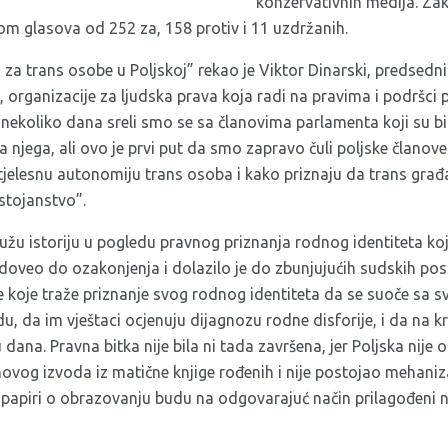
konzervativnih medija. Zak
m glasova od 252 za, 158 protiv i 11 uzdržanih.
 za trans osobe u Poljskoj” rekao je Viktor Dinarski, predsednik
 organizacije za ljudska prava koja radi na pravima i podršci p
 nekoliko dana sreli smo se sa članovima parlamenta koji su bili
za njega, ali ovo je prvi put da smo zapravo čuli poljske člano
jelesnu autonomiju trans osoba i kako priznaju da trans građ
stojanstvo”.
užu istoriju u pogledu pravnog priznanja rodnog identiteta koj
 doveo do ozakonjenja i dolazilo je do zbunjujućih sudskih pos
be koje traže priznanje svog rodnog identiteta da se suoče sa sv
 da im vještaci ocjenuju dijagnozu rodne disforije, i da na k
ana. Pravna bitka nije bila ni tada završena, jer Poljska nij
ovog izvoda iz matične knjige rođenih i nije postojao mehani
vi papiri o obrazovanju budu na odgovarajuć način prilagođeni