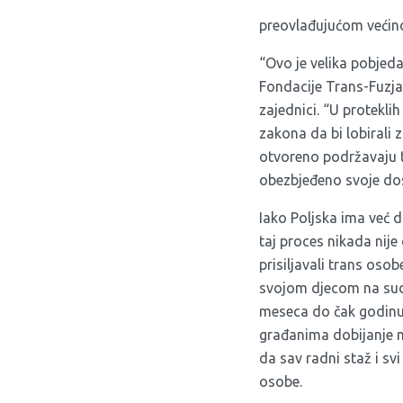
preovlađujućom većino
“Ovo je velika pobjeda
Fondacije Trans-Fuzja,
zajednici. “U proteklih
zakona da bi lobirali 
otvoreno podržavaju t
obezbjeđeno svoje do
Iako Poljska ima već d
taj proces nikada nije
prisiljavali trans oso
svojom djecom na sudu,
meseca do čak godinu d
građanima dobijanje n
da sav radni staž i s
osobe.