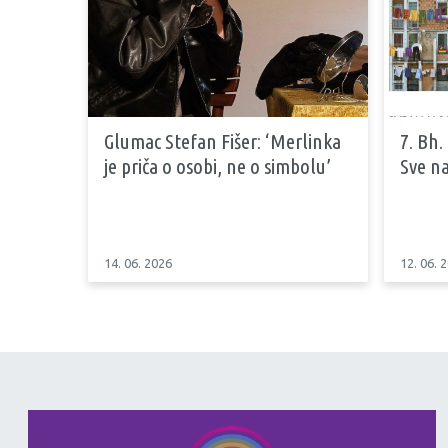
Glumac Stefan Fišer: ‘Merlinka
7. Bh.
je priča o osobi, ne o simbolu’
Sve na
14. 06. 2026
12. 06. 