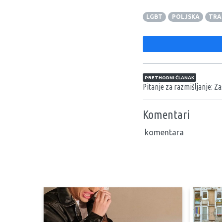
LGBT
POLJSKA
TRA
Navigacija član
PRETHODNI ČLANAK
Pitanje za razmišljanje: Zaš
Komentari
komentara