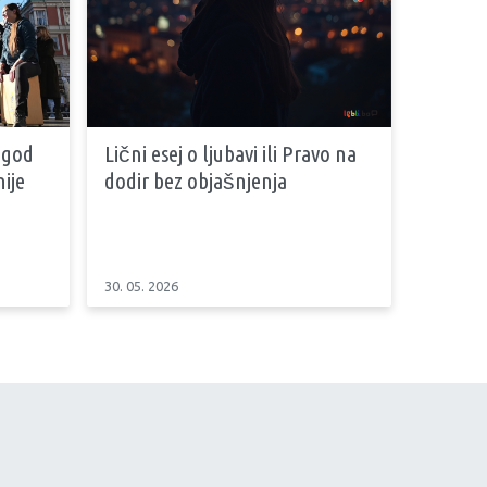
 god
Lični esej o ljubavi ili Pravo na
ije
dodir bez objašnjenja
30. 05. 2026