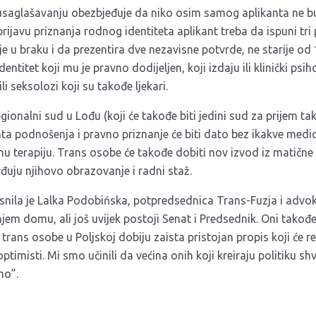
saglašavanju obezbjeđuje da niko osim samog aplikanta ne bu
rijavu priznanja rodnog identiteta aplikant treba da ispuni tri
ije u braku i da prezentira dve nezavisne potvrde, ne starije od
entitet koji mu je pravno dodijeljen, koji izdaju ili klinički psih
 ili seksolozi koji su takođe ljekari.
gionalni sud u Lođu (koji će takođe biti jedini sud za prijem tak
a podnošenja i pravno priznanje će biti dato bez ikakve medici
nu terapiju. Trans osobe će takođe dobiti nov izvod iz matične 
uju njihovo obrazovanje i radni staž.
asnila je Lalka Podobińska, potpredsednica Trans-Fuzja i advo
onjem domu, ali još uvijek postoji Senat i Predsednik. Oni tako
 trans osobe u Poljskoj dobiju zaista pristojan propis koji će re
timisti. Mi smo učinili da većina onih koji kreiraju politiku sh
no”.