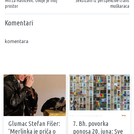
Mirza Halilčević: Ovdje je moj
Seksizam iz perspektive trans
prostor
muškaraca
Komentari
komentara
Glumac Stefan Fišer:
7. Bh. povorka
‘Merlinka je priča o
ponosa 20. juna: Sve