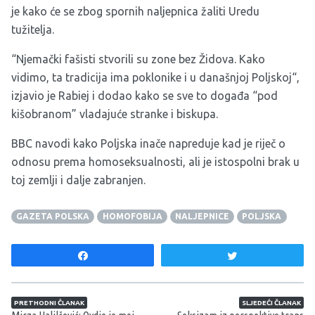
je kako će se zbog spornih naljepnica žaliti Uredu
tužitelja.
“Njemački fašisti stvorili su zone bez Židova. Kako
vidimo, ta tradicija ima poklonike i u današnjoj Poljskoj“,
izjavio je Rabiej i dodao kako se sve to događa “pod
kišobranom” vladajuće stranke i biskupa.
BBC navodi kako Poljska inače napreduje kad je riječ o
odnosu prema homoseksualnosti, ali je istospolni brak u
toj zemlji i dalje zabranjen.
GAZETA POLSKA
HOMOFOBIJA
NALJEPNICE
POLJSKA
Share
Tweet
Navigacija članaka
PRETHODNI ČLANAK
SLJEDEĆI ČLANAK