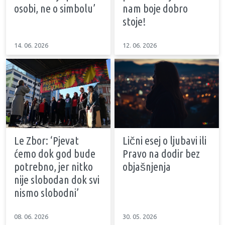
osobi, ne o simbolu’
nam boje dobro
stoje!
14. 06. 2026
12. 06. 2026
Le Zbor: ‘Pjevat
Lični esej o ljubavi ili
ćemo dok god bude
Pravo na dodir bez
potrebno, jer nitko
objašnjenja
nije slobodan dok svi
nismo slobodni’
08. 06. 2026
30. 05. 2026