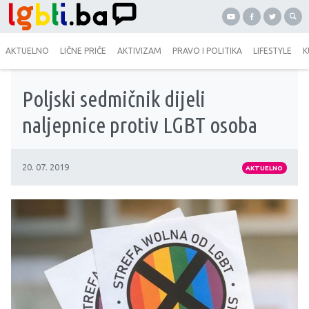
AKTUELNO
LIČNE PRIČE
AKTIVIZAM
PRAVO I POLITIKA
LIFESTYLE
K
Poljski sedmičnik dijeli
naljepnice protiv LGBT osoba
20. 07. 2019
AKTUELNO