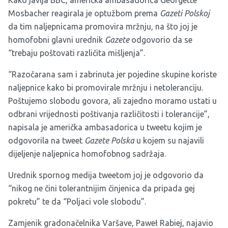
Kako javlja BBC, američka ambasadorica Georgette
Mosbacher reagirala je optužbom prema
Gazeti Polskoj
da tim naljepnicama promovira mržnju, na što joj je
homofobni glavni urednik
Gazete
odgovorio da se
“trebaju poštovati različita mišljenja”.
“Razočarana sam i zabrinuta jer pojedine skupine koriste
naljepnice kako bi promovirale mržnju i netoleranciju.
Poštujemo slobodu govora, ali zajedno moramo ustati u
odbrani vrijednosti poštivanja različitosti i tolerancije”,
napisala je američka ambasadorica u tweetu kojim je
odgovorila na tweet
Gazete Polska
u kojem su najavili
dijeljenje naljepnica homofobnog sadržaja.
Urednik spornog medija tweetom joj je odgovorio da
“nikog ne čini tolerantnijim činjenica da pripada gej
pokretu” te da “Poljaci vole slobodu”.
Zamjenik gradonačelnika Varšave, Paweł Rabiej, najavio