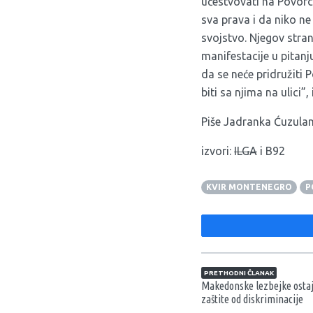
učestvovati na Povorci
sva prava i da niko n
svojstvo. Njegov stra
manifestacije u pitan
da se neće pridružiti
biti sa njima na ulici”
Piše Jadranka Ćuzula
izvori:
ILGA
i
B92
KVIR MONTENEGRO
P
Navigacija član
PRETHODNI ČLANAK
Makedonske lezbejke ostaj
zaštite od diskriminacije