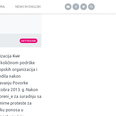
URA
NEWS IN ENGLISH
AKTIVIZAM
izacija
Kvir
 količinom podrške
opskih organizacija i
jedila nakon
žavanju Povorke
tobra 2013. g. Nakon
voreni_e za suradnju sa
 mirne proteste za
rku ponosa u