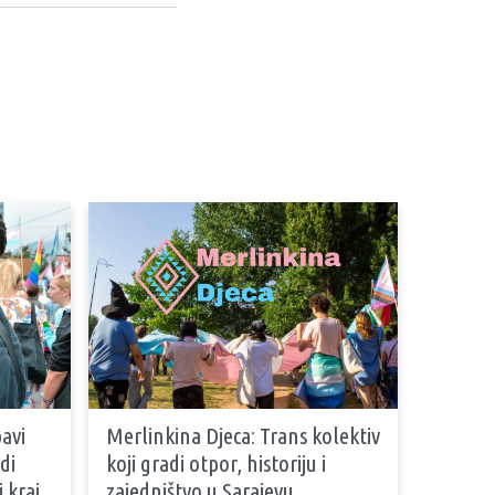
avi
Merlinkina Djeca: Trans kolektiv
di
koji gradi otpor, historiju i
i kraj
zajedništvo u Sarajevu