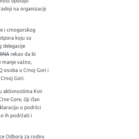
nost upućuju
radnji na organizaciji
re i crnogorskog
otpora koju su
g delegacije
INA
rekao da bi
e manje važno,
Q osoba u Crnoj Gori i
 Crnoj Gori.
ku aktivnostima Kvir
ne Gore, čiji član
klaraciju o podršci
o ih podržati i
nice Odbora za rodnu