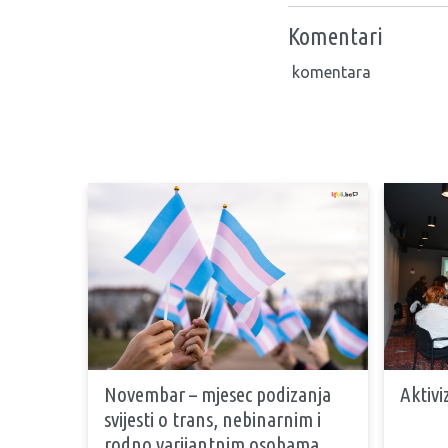
Komentari
komentara
Novembar – mjesec podizanja
Aktivi
svijesti o trans, nebinarnim i
rodno varijantnim osobama