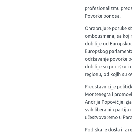
profesionalizmu predst
Povorke ponosa.
Ohrabrujuće poruke st
ombdusmena, sa kojima
dobili_e od Europskog
Europskog parlamenta 
održavanje povorke p
dobili_e su podršku i
regionu, od kojih su o
Predstavnici_e politič
Montenegra i promovis
Andrija Popović je izj
svih liberalnih partij
učestvovaćemo u Para
Podrška je došla i iz