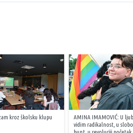
zam kroz školsku klupu
AMINA IMAMOVIĆ: U ljub
vidim radikalnost, u slobo
bunt, u revoluciji početak 