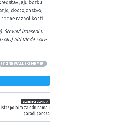
 predstavljaju borbu
anje, dostojanstvo,
i rodne raznolikosti.
).
Stavovi izneseni u
SAID) niti Vlade SAD-
STONEWALLSKI NEMIRI
weet
SLJEDEĆI ČLANAK
o istospolnim zajednicama i
paradi ponosa