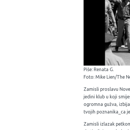
Piše: Renata G.
Foto:
Mike Lien/The 
Zamisli proslavu Nove 
jedini klub u koji smij
ogromna gužva, izbija n
tvojih poznanika_ca j
Zamisli izlazak petkom 