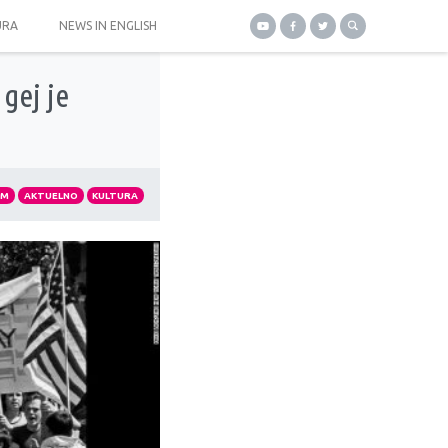
URA
NEWS IN ENGLISH
 gej je
AM
AKTUELNO
KULTURA