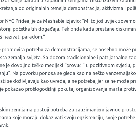
onzorisanje parada u zapadnim zemljama često izaziva zabrin
retanja od originalnih temelja demonstracija, aktivizma i politi
tor NYC Pridea, je za Mashable izjavio: “Mi to još uvijek zove
toriji početka tih događaja. Tek onda kada prestane diskrimin
š nazivati paradom.”
e promovira potrebu za demonstracijama, se posebno može pri
osta zemalja svijeta. Sa dozom tradicionalne i patrijarhalne zao
me je dovoljno teško medijski “provući” u pozitivnom svjetlu, 
ju”. Na povorku ponosa se gleda kao na nešto vanzemaljsko, 
esti se doživljavaju kao uvreda, a ne potreba, jer se ne može pr
o je pokazao prošlogodišnji pokušaj organizovanja marša proti
skim zemljama postoji potreba za zauzimanjem javnog prost
ama koje moraju dokazivati svoju egzistenciju, svoje potrebe i
orak.