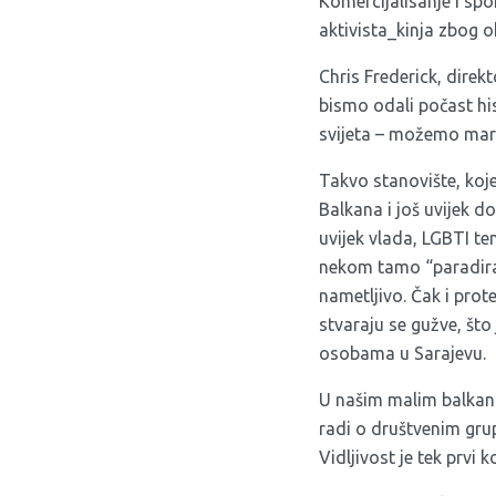
Komercijalisanje i sp
aktivista_kinja zbog ok
Chris Frederick, direk
bismo odali počast his
svijeta – možemo mar
Takvo stanovište, koj
Balkana i još uvijek d
uvijek vlada, LGBTI te
nekom tamo “paradiran
nametljivo. Čak i prot
stvaraju se gužve, št
osobama u Sarajevu.
U našim malim balkan
radi o društvenim grup
Vidljivost je tek prvi k