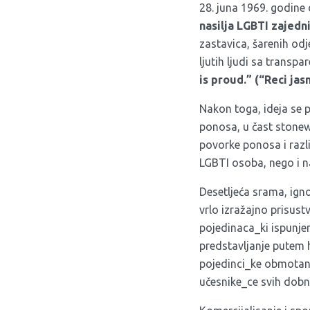
28. juna 1969. godine 
nasilja LGBTI zajedn
zastavica, šarenih odj
ljutih ljudi sa transp
is proud.” (“Reci jasn
Nakon toga, ideja se 
ponosa, u čast stonew
povorke ponosa i razli
LGBTI osoba, nego i n
Desetljeća srama, igno
vrlo izražajno prisus
pojedinaca_ki ispunje
predstavljanje putem h
pojedinci_ke obmotan
učesnike_ce svih dobni