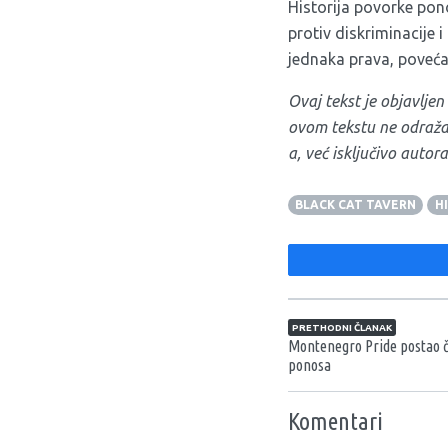
Historija povorke pono
protiv diskriminacije
jednaka prava, povećanj
Ovaj tekst je objavlj
ovom tekstu ne odraža
a, već isključivo autora
BLACK CAT TAVERN
H
Navigacija član
PRETHODNI ČLANAK
Montenegro Pride postao čl
ponosa
Komentari