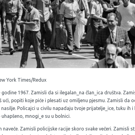
New York Times/Redux
godine 1967. Zamisli da si ilegalan_na član_ica društva. Zamis
eš ući, popiti koje piće i plesati uz omiljenu pjesmu. Zamisli d
asilje. Policajci u civilu napadaju tvoje prijatelje_ice, tuku ih 
e uhapšeno, mnogi_e su u bolnici.
naveče. Zamisli policijske racije skoro svake večeri. Zamisli st