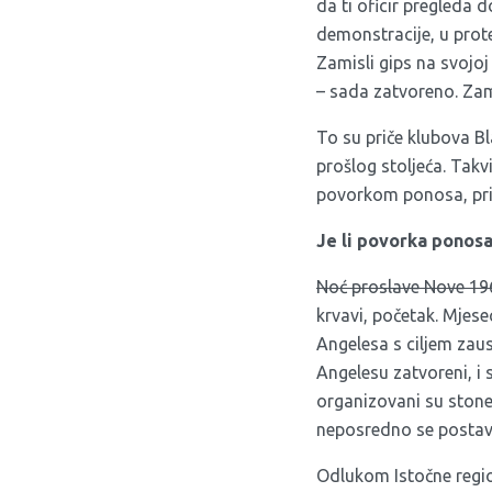
da ti oficir pregleda d
demonstracije, u protes
Zamisli gips na svojoj
– sada zatvoreno. Zami
To su priče klubova B
prošlog stoljeća. Takv
povorkom ponosa, pri
Je li povorka ponosa
Noć proslave Nove 196
krvavi, početak. Mjes
Angelesa s ciljem zaust
Angelesu zatvoreni, i 
organizovani su stonew
neposredno se postavl
Odlukom Istočne regio