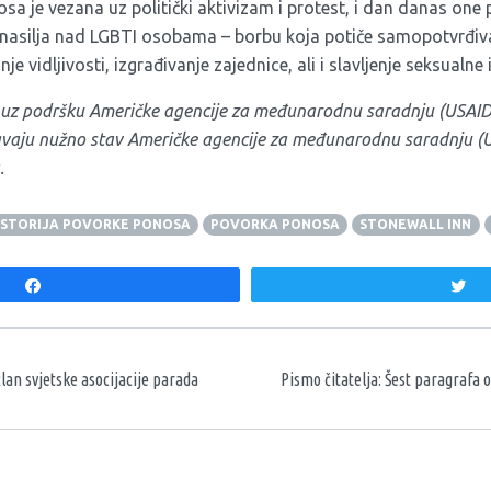
sa je vezana uz politički aktivizam i protest, i dan danas one
 i nasilja nad LGBTI osobama – borbu koja potiče samopotvrđiv
e vidljivosti, izgrađivanje zajednice, ali i slavljenje seksualne 
en uz podršku Američke agencije za međunarodnu saradnju (USAID
vaju nužno stav Američke agencije za međunarodnu saradnju (U
.
ISTORIJA POVORKE PONOSA
POVORKA PONOSA
STONEWALL INN
Share
T
aka
an svjetske asocijacije parada
Pismo čitatelja: Šest paragrafa 