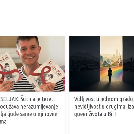
SELJAK: Šutnja je teret
Vidljivost u jednom gradu
produžava nerazumijevanje
nevidljivost u drugima: iz
vlja ljude same u njihovim
queer života u BiH
ama