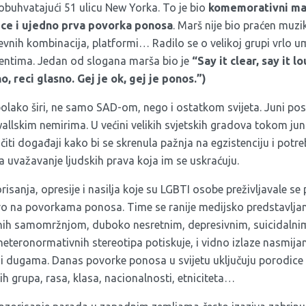
obuhvatajući 51 ulicu New Yorka. To je bio
komemorativni mar
ice i ujedno
prva povorka ponosa
. Marš nije bio praćen muzi
evnih kombinacija, platformi… Radilo se o velikoj grupi vrlo um
arentima. Jedan od slogana marša bio je
“Say it clear, say it l
o, reci glasno. Gej je ok, gej je ponos.”)
polako širi, ne samo SAD-om, nego i ostatkom svijeta. Juni po
allskim nemirima. U većini velikih svjetskih gradova tokom ju
čiti događaji kako bi se skrenula pažnja na egzistenciju i potre
a uvažavanje ljudskih prava koja im se uskraćuju.
risanja, opresije i nasilja koje su LGBTI osobe preživljavale se 
tvo na povorkama ponosa. Time se ranije medijsko predstavlj
nih samomržnjom, duboko nesretnim, depresivnim, suicidalnim
eteronormativnih stereotipa potiskuje, i vidno izlaze nasmija
i dugama. Danas povorke ponosa u svijetu uključuju porodice
h grupa, rasa, klasa, nacionalnosti, etniciteta…