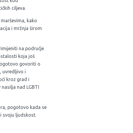
utost kod
čkih ciljeva.
mo marševima, kako
acija i mržnja širom
mijeniti na područje
stalosti koja još
pogotovo govoriti o
uvredljivo i
oći kroz grad i
v nasilja nad LGBTI
ora, pogotovo kada se
 svoju ljudskost.