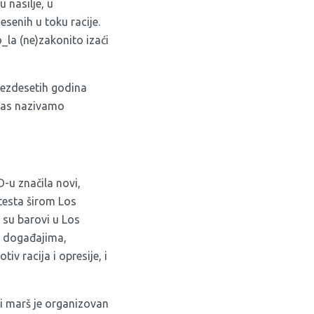
u nasilje, u
esenih u toku racije.
o_la (ne)zakonito izaći
šezdesetih godina
anas nazivamo
-u značila novi,
testa širom Los
a su barovi u Los
im događajima,
v racija i opresije, i
ki marš je organizovan