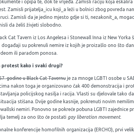
okumente i opipa te, dok te vrijeđa. Zamisli raciju koja eskalira 
t. Zamisli prijatelja_icu koji_a leži u bolnici zbog povreda nan
 ruci. Zamisli da je jedino mjesto gdje si ti, nezakonit_a, moga
sli da želiš živjeti slobodno.
lack Cat Tavern iz Los Angelesa i Stonewall Inna iz New Yorka 
i događaji su pokrenuli nemire iz kojih je proizašlo ono što d
deom ili paradom ponosa.
 protest kako i svaki drugi?
7. godine u Black Cat Tavernu
je za mnoge LGBTI osobe u SAD
ecima nakon toga je organizovano čak 400 demonstracija i pro
avljanja policijskog nasilja i racija. Vlasti su djelovale tako d
situacija stišana. Dvije godine kasnije, pokrenuti novim nemil
allski nemiri. Ponovno se pokreće pobuna LGBTI zajednice proti
ja temelj za ono što će postati
gay liberation movement
.
nalne konferencije homofilnih organizacija (ERCHO), prvi veli