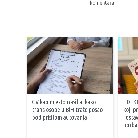
komentara
CV kao mjesto nasilja: kako
EDI KI
trans osobe u BiH traže posao
koji 
pod prisilom autovanja
i osta
borb