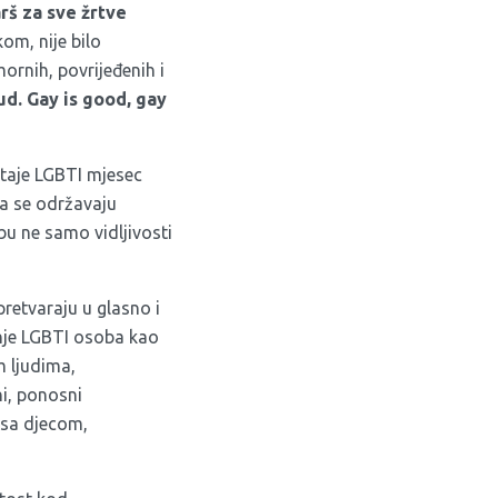
š za sve žrtve
kom, nije bilo
ornih, povrijeđenih i
oud. Gay is good, gay
staje LGBTI mjesec
na se održavaju
bu ne samo vidljivosti
pretvaraju u glasno i
anje LGBTI osoba kao
 ljudima,
ni, ponosni
 sa djecom,