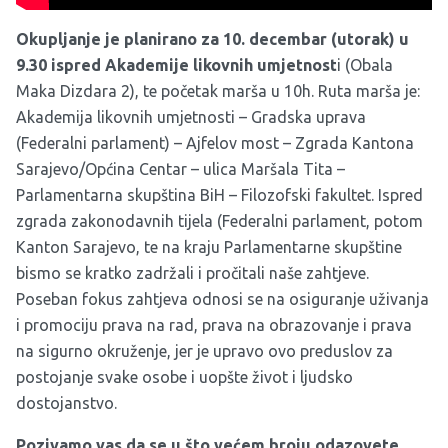
Okupljanje je planirano za 10. decembar (utorak) u
9.30 ispred Akademije likovnih umjetnost
i (Obala
Maka Dizdara 2), te početak marša u 10h. Ruta marša je:
Akademija likovnih umjetnosti – Gradska uprava
(Federalni parlament) – Ajfelov most – Zgrada Kantona
Sarajevo/Općina Centar – ulica Maršala Tita –
Parlamentarna skupština BiH – Filozofski fakultet. Ispred
zgrada zakonodavnih tijela (Federalni parlament, potom
Kanton Sarajevo, te na kraju Parlamentarne skupštine
bismo se kratko zadržali i pročitali naše zahtjeve.
Poseban fokus zahtjeva odnosi se na osiguranje uživanja
i promociju prava na rad, prava na obrazovanje i prava
na sigurno okruženje, jer je upravo ovo preduslov za
postojanje svake osobe i uopšte život i ljudsko
dostojanstvo.
Pozivamo vas da se u što većem broju odazovete