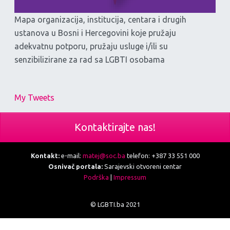
Mapa organizacija, institucija, centara i drugih
ustanova u Bosni i Hercegovini koje pružaju
adekvatnu potporu, pružaju usluge i/ili su
senzibilizirane za rad sa LGBTI osobama
My Tweets
Kontaktirajte nas!
Kontakt:
e-mail:
matej@soc.ba
telefon: +387 33 551 000
Osnivač portala:
Sarajevski otvoreni centar
Podrška
|
Impressum
© LGBTI.ba 2021