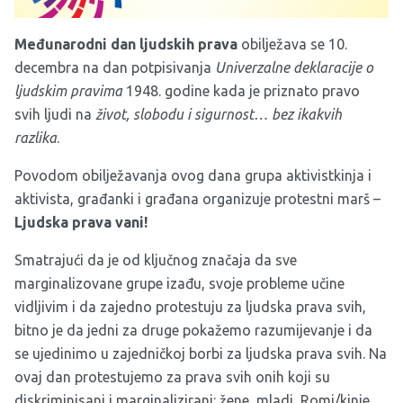
Međunarodni dan ljudskih prava
obilježava se 10.
decembra na dan potpisivanja
Univerzalne deklaracije o
ljudskim pravim
a
1948. godine kada je priznato pravo
svih ljudi na
život, slobodu i sigurnost… bez ikakvih
razlika
.
Povodom obilježavanja ovog dana grupa aktivistkinja i
aktivista, građanki i građana organizuje protestni marš –
Ljudska prava vani!
Smatrajući da je od ključnog značaja da sve
marginalizovane grupe izađu, svoje probleme učine
vidljivim i da zajedno protestuju za ljudska prava svih,
bitno je da jedni za druge pokažemo razumijevanje i da
se ujedinimo u zajedničkoj borbi za ljudska prava svih. Na
ovaj dan protestujemo za prava svih onih koji su
diskriminisani i marginalizirani: žene, mladi, Romi/kinje,