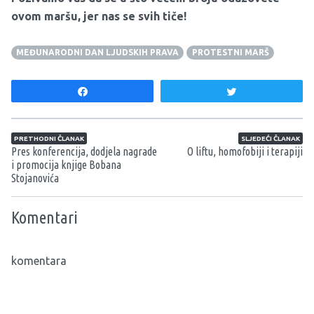
ovom maršu, jer nas se svih tiče!
MEĐUNARODNI DAN LJUDSKIH PRAVA
PROTESTNI MARŠ
Share
Tweet
Navigacija članaka
PRETHODNI ČLANAK
SLJEDEĆI ČLANAK
Pres konferencija, dodjela nagrade
O liftu, homofobiji i terapiji
i promocija knjige Bobana
Stojanovića
Komentari
komentara