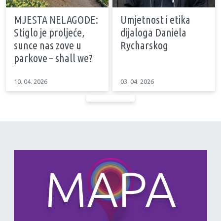
MJESTA NELAGODE:
Umjetnost i etika
Stiglo je proljeće,
dijaloga Daniela
sunce nas zove u
Rycharskog
parkove – shall we?
10. 04. 2026
03. 04. 2026