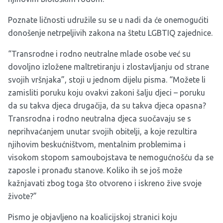
Poznate ličnosti udružile su se u nadi da će onemogućiti
donošenje netrpeljivih zakona na štetu LGBTIQ zajednice.
“Transrodne i rodno neutralne mlade osobe već su
dovoljno izložene maltretiranju i zlostavljanju od strane
svojih vršnjaka”, stoji u jednom dijelu pisma. “Možete li
zamisliti poruku koju ovakvi zakoni šalju djeci – poruku
da su takva djeca drugačija, da su takva djeca opasna?
Transrodna i rodno neutralna djeca suočavaju se s
neprihvaćanjem unutar svojih obitelji, a koje rezultira
njihovim beskućništvom, mentalnim problemima i
visokom stopom samoubojstava te nemogućnošću da se
zaposle i pronađu stanove. Koliko ih se još može
kažnjavati zbog toga što otvoreno i iskreno žive svoje
živote?”
Pismo je objavljeno na koalicijskoj stranici koju