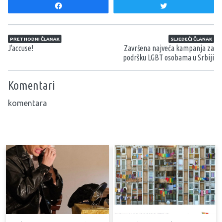
Share
Tweet
Navigacija članaka
PRETHODNI ČLANAK
SLJEDEĆI ČLANAK
J'accuse!
Završena najveća kampanja za
podršku LGBT osobama u Srbiji
Komentari
komentara