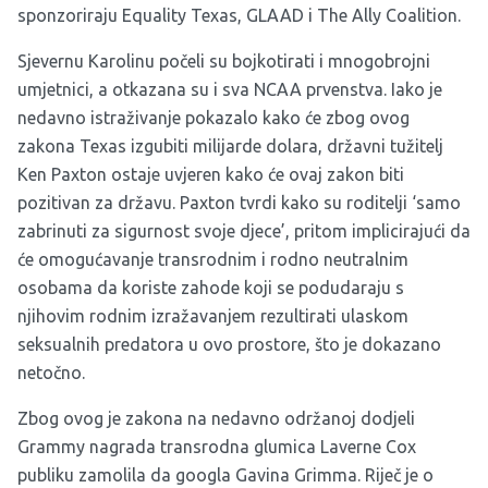
sponzoriraju Equality Texas, GLAAD i The Ally Coalition.
Sjevernu Karolinu počeli su bojkotirati i mnogobrojni
umjetnici, a otkazana su i sva NCAA prvenstva. Iako je
nedavno istraživanje pokazalo kako će zbog ovog
zakona Texas izgubiti milijarde dolara, državni tužitelj
Ken Paxton ostaje uvjeren kako će ovaj zakon biti
pozitivan za državu. Paxton tvrdi kako su roditelji ‘samo
zabrinuti za sigurnost svoje djece’, pritom implicirajući da
će omogućavanje transrodnim i rodno neutralnim
osobama da koriste zahode koji se podudaraju s
njihovim rodnim izražavanjem rezultirati ulaskom
seksualnih predatora u ovo prostore, što je dokazano
netočno.
Zbog ovog je zakona na nedavno održanoj dodjeli
Grammy nagrada transrodna glumica Laverne Cox
publiku zamolila da googla Gavina Grimma. Riječ je o