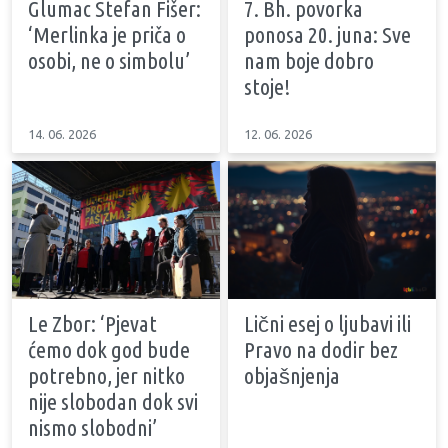
Glumac Stefan Fišer:
7. Bh. povorka
‘Merlinka je priča o
ponosa 20. juna: Sve
osobi, ne o simbolu’
nam boje dobro
stoje!
14. 06. 2026
12. 06. 2026
Le Zbor: ‘Pjevat
Lični esej o ljubavi ili
ćemo dok god bude
Pravo na dodir bez
potrebno, jer nitko
objašnjenja
nije slobodan dok svi
nismo slobodni’