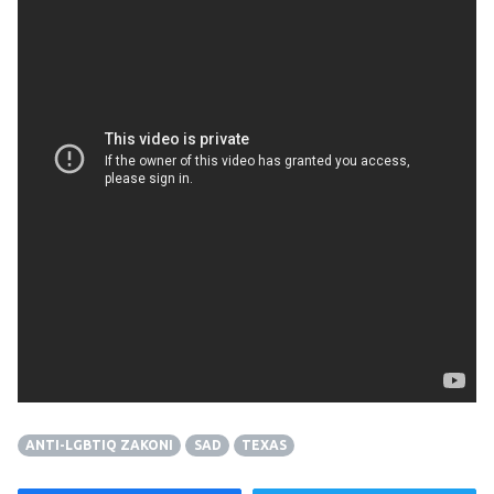
Jedna od njih je i kampanja australske i novozelandske
bankarske grupe ANZ koja je prošlog tjedna svojim
videom izazvala snažne reakcije LGBTIQ zajednice te
njezinih podržavatelja_ica. U videu naslovljenom ‘Hold
tight’ (Drži se čvrsto) ANZ grupa je svim LGBTIQ
osobama poručila kako se upravo sada, kada imaju
osjećaj da su njihova prava najugroženija, moraju držati
čvršće nego ikada.
ANTI-LGBTIQ ZAKONI
SAD
TEXAS