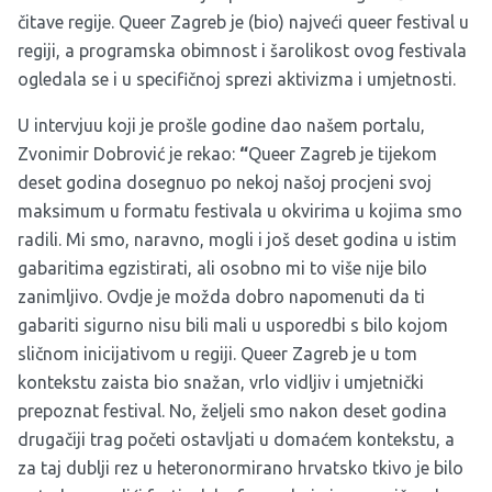
čitave regije.
Queer Zagreb
je (bio) najveći queer festival u
regiji, a programska obimnost i šarolikost ovog festivala
ogledala se i u specifičnoj sprezi aktivizma i umjetnosti.
U intervjuu koji je prošle godine dao našem portalu,
Zvonimir Dobrović je rekao:
“
Queer Zagreb je tijekom
deset godina dosegnuo po nekoj našoj procjeni svoj
maksimum u formatu festivala u okvirima u kojima smo
radili. Mi smo, naravno, mogli i još deset godina u istim
gabaritima egzistirati, ali osobno mi to više nije bilo
zanimljivo. Ovdje je možda dobro napomenuti da ti
gabariti sigurno nisu bili mali u usporedbi s bilo kojom
sličnom inicijativom u regiji. Queer Zagreb je u tom
kontekstu zaista bio snažan, vrlo vidljiv i umjetnički
prepoznat festival. No, željeli smo nakon deset godina
drugačiji trag početi ostavljati u domaćem kontekstu, a
za taj dublji rez u heteronormirano hrvatsko tkivo je bilo