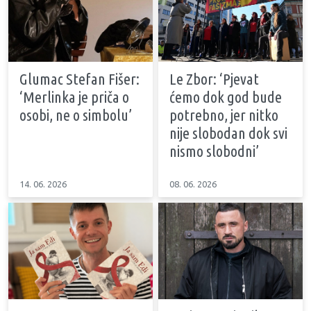
Glumac Stefan Fišer:
Le Zbor: ‘Pjevat
‘Merlinka je priča o
ćemo dok god bude
osobi, ne o simbolu’
potrebno, jer nitko
nije slobodan dok svi
nismo slobodni’
14. 06. 2026
08. 06. 2026