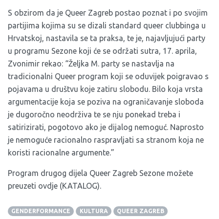
S obzirom da je Queer Zagreb postao poznat i po svojim
partijima kojima su se dizali standard queer clubbinga u
Hrvatskoj, nastavila se ta praksa, te je, najavljujući party
u programu Sezone koji će se održati sutra, 17. aprila,
Zvonimir rekao: “Željka M. party se nastavlja na
tradicionalni Queer program koji se oduvijek poigravao s
pojavama u društvu koje zatiru slobodu. Bilo koja vrsta
argumentacije koja se poziva na ograničavanje sloboda
je dugoročno neodrživa te se nju ponekad treba i
satirizirati, pogotovo ako je dijalog nemoguć. Naprosto
je nemoguće racionalno raspravljati sa stranom koja ne
koristi racionalne argumente.”
Program drugog dijela Queer Zagreb Sezone možete
preuzeti
ovdje (KATALOG)
.
GENDERFORMANCE
KULTURA
QUEER ZAGREB