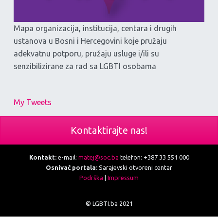
Mapa organizacija, institucija, centara i drugih
ustanova u Bosni i Hercegovini koje pružaju
adekvatnu potporu, pružaju usluge i/ili su
senzibilizirane za rad sa LGBTI osobama
My Tweets
Kontaktirajte nas!
Kontakt:
e-mail:
matej@soc.ba
telefon: +387 33 551 000
Osnivač portala:
Sarajevski otvoreni centar
Podrška
|
Impressum
© LGBTI.ba 2021