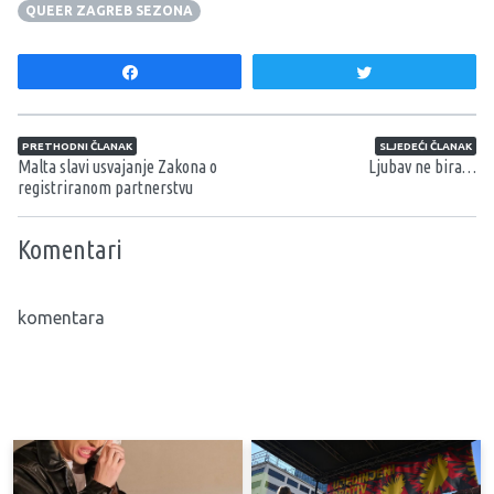
QUEER ZAGREB SEZONA
Share
Tweet
Navigacija članaka
PRETHODNI ČLANAK
SLJEDEĆI ČLANAK
Malta slavi usvajanje Zakona o
Ljubav ne bira…
registriranom partnerstvu
Komentari
komentara