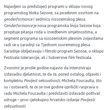
Najavljeni su predstojeći programi u sklopu novog
programskog bloka Sezone, sa posebnim osvrtom na
genderformance
i sedmicu nizozemskog plesa.
Genderformance
je nova programska linija Sezone koja
propituje pitanja roda u izvedbenim umjetnostima, a
segment programa sa nizozemskim plesnim zvijezdama
radi se u saradnji sa Tjednom suvremenog plesa.
Saradnje obilježavaju i filmski program Sezone, u sklopu
Festivala tolerancije, ali i Subversive film festivala.
Zvonimir je prošle godine najavio da intenziviraju
izdavačku djelatnost, te da će, pored ostalog, objaviti i
kompletnu
Povijest seksualnosti
, Michela Foucaulta, što
su i ostavarili, te će se ove godine upriličiti rasprava o
radu Michela Foucaulta i predstaviti izdavački pothvat
udruge – prvo cjelokupno hrvatsko izdanje
Povijesti
seksualnosti
.