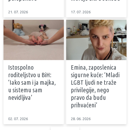
21. 07. 2026
17. 07. 2026
Istospolno
Emina, zaposlenica
roditeljstvo u BiH:
sigurne kuće: ‘Mladi
‘Iako sam i ja majka,
LGBT ljudi ne traže
u sistemu sam
privilegije, nego
nevidljiva’
pravo da budu
prihvaćeni’
02. 07. 2026
28. 06. 2026