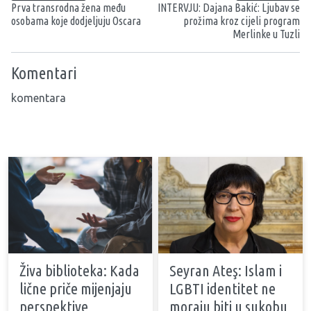
Prva transrodna žena među
INTERVJU: Dajana Bakić: Ljubav se
osobama koje dodjeljuju Oscara
prožima kroz cijeli program
Merlinke u Tuzli
Komentari
komentara
Živa biblioteka: Kada
Seyran Ateş: Islam i
lične priče mijenjaju
LGBTI identitet ne
perspektive
moraju biti u sukobu