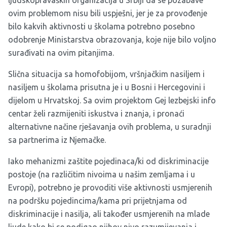
ljudskopravaških organizacija u Srbiji da se pozabave
ovim problemom nisu bili uspješni, jer je za provođenje
bilo kakvih aktivnosti u školama potrebno posebno
odobrenje Ministarstva obrazovanja, koje nije bilo voljno
surađivati na ovim pitanjima.
Slična situacija sa homofobijom, vršnjačkim nasiljem i
nasiljem u školama prisutna je i u Bosni i Hercegovini i
dijelom u Hrvatskoj. Sa ovim projektom Gej lezbejski info
centar želi razmijeniti iskustva i znanja, i pronaći
alternativne načine rješavanja ovih problema, u suradnji
sa partnerima iz Njemačke.
Iako mehanizmi zaštite pojedinaca/ki od diskriminacije
postoje (na različitim nivoima u našim zemljama i u
Evropi), potrebno je provoditi više aktivnosti usmjerenih
na podršku pojedincima/kama pri prijetnjama od
diskriminacije i nasilja, ali također usmjerenih na mlade