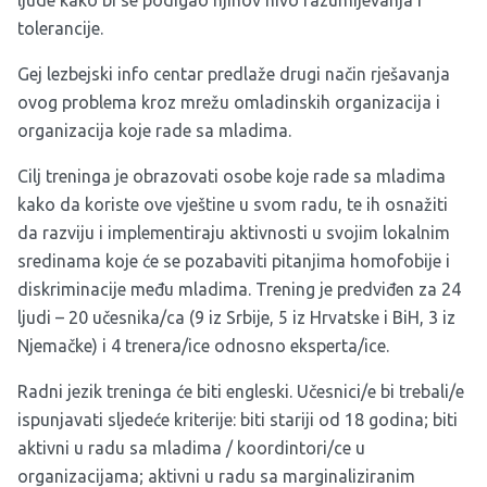
ljude kako bi se podigao njihov nivo razumijevanja i
tolerancije.
Gej lezbejski info centar predlaže drugi način rješavanja
ovog problema kroz mrežu omladinskih organizacija i
organizacija koje rade sa mladima.
Cilj treninga je obrazovati osobe koje rade sa mladima
kako da koriste ove vještine u svom radu, te ih osnažiti
da razviju i implementiraju aktivnosti u svojim lokalnim
sredinama koje će se pozabaviti pitanjima homofobije i
diskriminacije među mladima. Trening je predviđen za 24
ljudi – 20 učesnika/ca (9 iz Srbije, 5 iz Hrvatske i BiH, 3 iz
Njemačke) i 4 trenera/ice odnosno eksperta/ice.
Radni jezik treninga će biti engleski. Učesnici/e bi trebali/e
ispunjavati sljedeće kriterije: biti stariji od 18 godina; biti
aktivni u radu sa mladima / koordintori/ce u
organizacijama; aktivni u radu sa marginaliziranim