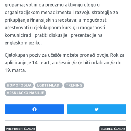
grupama; voljni da preuzmu aktivniju ulogu u
organizacijskom menadžmentu i razvoju strategija za
prikupljanje finansijskih sredstava; u mogućnosti
učestvovati u cjelokupnom kursu; u mogućnosti
komunicirati i pratiti diskusije i prezentacije na
engleskom jeziku.
Cjelokupan poziv za učešće možete pronaći
ovdje
. Rok za
apliciranje je 14. mart, a učesnici/e će biti odabrani/e do
19. marta.
HOMOFOBIJA
LGBTI MLADI
TRENING
VRŠNJAČKO NASILJE
Share
Tweet
Navigacija članaka
PRETHODNI ČLANAK
SLJEDEĆI ČLANAK