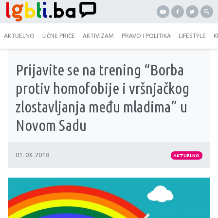
AKTUELNO
LIČNE PRIČE
AKTIVIZAM
PRAVO I POLITIKA
LIFESTYLE
K
Prijavite se na trening “Borba
protiv homofobije i vršnjačkog
zlostavljanja među mladima” u
Novom Sadu
01. 03. 2018
AKTUELNO