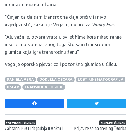
momak umre na rukama.
“Činjenica da sam transrodna daje priči viši nivo
uvjerljivosti”, kazala je Vega u januaru za
Vanity Fair
.
“Ali, važnije, otvara vrata u svijet filma koja nikad ranije
nisu bila otvorena, zbog toga što sam transrodna
glumica koja igra transrodnu ženu”.
Vega je operska pjevačica i pozorišna glumica u Čileu.
DANIELA VEGA
DODJELA OSCARA
LGBT KINEMATOGRAFIJA
OSCAR
TRANSRODNE OSOBE
Share
Tweet
Navigacija članaka
PRETHODNI ČLANAK
SLJEDEĆI ČLANAK
Zabrana LGBTI događaja u Ankari
Prijavite se na trening “Borba