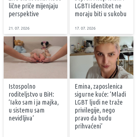
lične priče mijenjaju
LGBTI identitet ne
perspektive
moraju biti u sukobu
21. 07. 2026
17. 07. 2026
Istospolno
Emina, zaposlenica
roditeljstvo u BiH:
sigurne kuće: ‘Mladi
‘Iako sam i ja majka,
LGBT ljudi ne traže
u sistemu sam
privilegije, nego
nevidljiva’
pravo da budu
prihvaćeni’