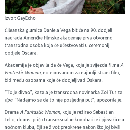
Izvor:
GayEcho
Čileanska glumica Daniela Vega bit će na 90. dodjeli
nagrada Američke filmske akademije prva otvoreno
transrodna osoba koja će učestvovati u ceremoniji
dodjele Oscara.
Akademija je objavila da će Vega, koja je zvijezda filma
A
Fantastic Woman,
nominovanom za najbolji strani film,
biti među osobama koje će dodjeljivati Oskara.
“To je divno”, kazala je transrodna novinarka Zoi Tur za
dpa
. “Nadajmo se da to nije posljednji put”, upozorila je.
Drama
A Fantastic Woman,
koju je režirao Sebastian
Lelio, donosi priču transeksualne konobarice i pjevačice u
noćnom klubu, čiji se život preokrene nakon što joj bivši