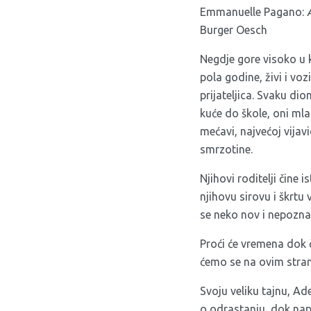
Emmanuelle Pagano:
Burger Oesch
Negdje gore visoko u 
pola godine, živi i voz
prijateljica. Svaku di
kuće do škole, oni mlađi
mećavi, najvećoj vijav
smrzotine.
Njihovi roditelji čine 
njihovu sirovu i škrtu 
se neko nov i nepoznat 
Proći će vremena dok či
ćemo se na ovim strani
Svoju veliku tajnu, Ad
o odrastanju, dok napo