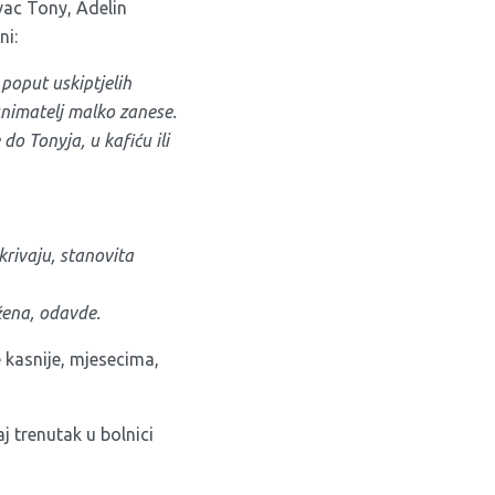
vac Tony, Adelin
ni:
 poput uskiptjelih
snimatelj malko zanese.
do Tonyja, u kafiću ili
krivaju, stanovita
žena, odavde.
 kasnije, mjesecima,
j trenutak u bolnici