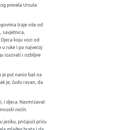
og prevela Ursula
egovima traje više od
, savjetnica,
. Djeca koju vozi od
će u ruke i po najvećoj
 izazvati i ozbiljne
u je put nanio baš na
tak je, čudu ravan, da
ji, i djeca. Nasmrzavat
ancuski način
.
jeziku, pričajući priču
ala mlađeg brata i da