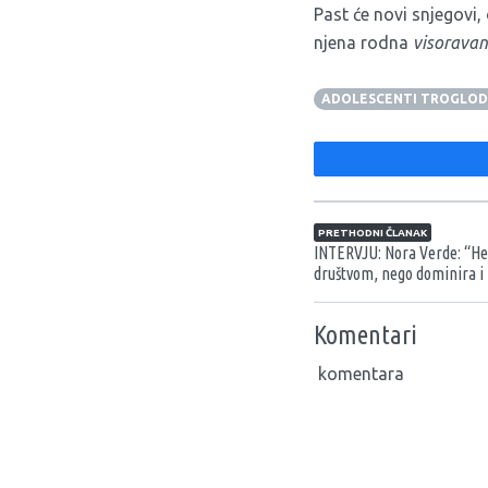
Past će novi snjegovi, 
njena rodna
visoravan
ADOLESCENTI TROGLOD
Navigacija član
PRETHODNI ČLANAK
INTERVJU: Nora Verde: “He
društvom, nego dominira i
Komentari
komentara