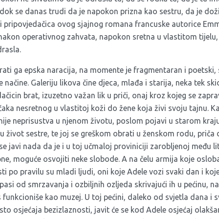
 dok se danas trudi da je napokon prizna kao sestru, da je doživ
 i pripovjedačica ovog sjajnog romana francuske autorice Emm
nakon operativnog zahvata, napokon sretna u vlastitom tijelu, o
drasla.
prati ga epska naracija, na momente je fragmentaran i poetski, 
 načine. Galeriju likova čine djeca, mlađa i starija, neka tek s
ačicin brat, izuzetno važan lik u priči, onaj kroz kojeg se zapravo
čaka nesretnog u vlastitoj koži do žene koja živi svoju tajnu. K
ije neprisustva u njenom životu, poslom pojavi u starom kraju,
 u život sestre, te joj se greškom obrati u ženskom rodu, priča
se javi nada da je i u toj učmaloj proviniciji zarobljenoj među l
ne, moguće osvojiti neke slobode. A na čelu armija koje oslob
 po pravilu su mladi ljudi, oni koje Adele vozi svaki dan i koj
si od smrzavanja i ozbiljnih ozljeda skrivajući ih u pećinu, na
 funkcioniše kao muzej. U toj pećini, daleko od svjetla dana i 
sto osjećaja bezizlaznosti, javit će se kod Adele osjećaj olakša