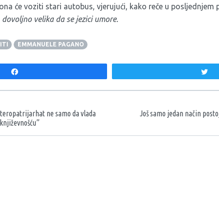
ona će voziti stari autobus, vjerujući, kako reče u posljednjem p
 dovoljno velika da se jezici umore.
ITI
EMMANUELE PAGANO
Share
T
aka
teropatrijarhat ne samo da vlada
Još samo jedan način posto
 književnošću”