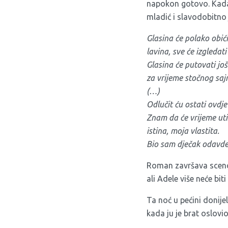
napokon gotovo. Kada 
mladić i slavodobitno j
Glasina će polako obići
lavina, sve će izgleda
Glasina će putovati još
za vrijeme stočnog saj
(…)
Odlučit ću ostati ovdje
Znam da će vrijeme utiš
istina, moja vlastita.
Bio sam dječak odavde
Roman završava scenom
ali Adele više neće biti
Ta noć u pećini donije
kada ju je brat oslovi