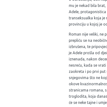
mu je nekad bila brat,
Adele, protagonistica
transeksualka koja je 
provinciju u kojoj je o
Roman nije veliki, ne 
prepliću se na neobične
izbrušena, te pripovjed
je Adele prošla od dje
iznenada, nakon decen
nesreću, kada se vrati
zaokreta i po prvi put 
snjegovima što ne kop
okove kvazinormalnosti
stranicama romana, spa
troglodita, koja danas
će se neke tajne i umje