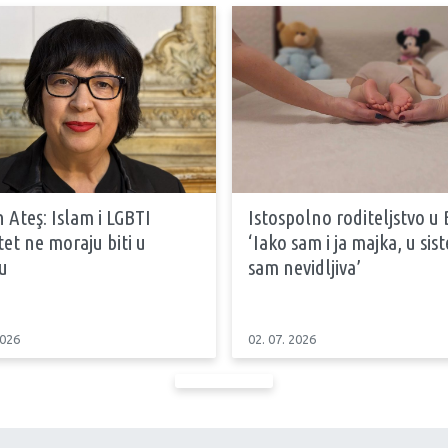
 Ateş: Islam i LGBTI
Istospolno roditeljstvo u 
tet ne moraju biti u
‘Iako sam i ja majka, u si
u
sam nevidljiva’
2026
02. 07. 2026