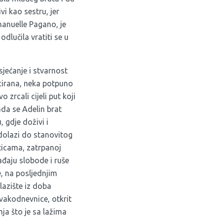
i kao sestru, jer
anuelle Pagano, je
dlučila vratiti se u
sjećanje i stvarnost
kicirana, neka potpuno
 zrcali cijeli put koji
ada se Adelin brat
 gdje doživi i
 dolazi do stanovitog
iticama, zatrpanoj
ađaju slobode i ruše
e, na posljednjim
lazište iz doba
svakodnevnice, otkrit
nja što je sa lažima