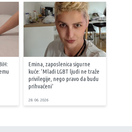
BiH:
Emina, zaposlenica sigurne
stemu
kuće: ‘Mladi LGBT ljudi ne traže
privilegije, nego pravo da budu
prihvaćeni’
28. 06. 2026