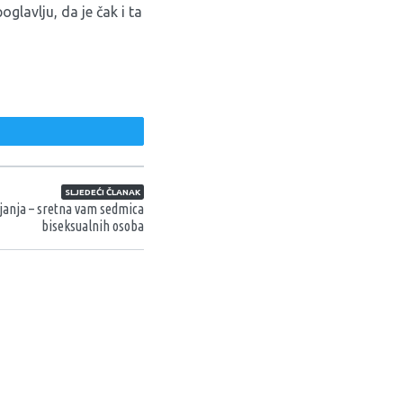
oglavlju, da je čak i ta
weet
SLJEDEĆI ČLANAK
janja – sretna vam sedmica
biseksualnih osoba