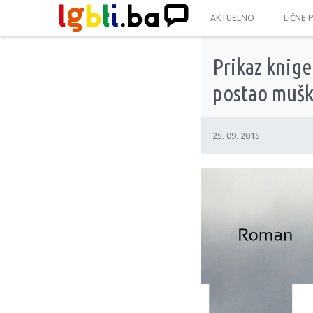
AKTUELNO
LIČNE 
Prikaz knige 
postao muš
25. 09. 2015