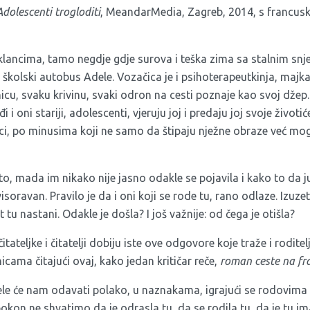
Adolescenti trogloditi
, MeandarMedia, Zagreb, 2014, s francusk
klancima, tamo negdje gdje surova i teška zima sa stalnim snj
i školski autobus Adele. Vozačica je i psihoterapeutkinja, majka
onicu, svaku krivinu, svaki odron na cesti poznaje kao svoj džep
 i oni stariji, adolescenti, vjeruju joj i predaju joj svoje životi
ici, po minusima koji ne samo da štipaju nježne obraze već mogu
isto, mada im nikako nije jasno odakle se pojavila i kako to da j
visoravan. Pravilo je da i oni koji se rode tu, rano odlaze. Izuze
tu nastani. Odakle je došla? I još važnije: od čega je otišla?
tateljke i čitatelji dobiju iste ove odgovore koje traže i roditel
cama čitajući ovaj, kako jedan kritičar reče,
roman ceste na fr
ele će nam odavati polako, u naznakama, igrajući se rodovima u 
kon ne shvatimo da je odrasla tu, da se rodila tu, da je tu im