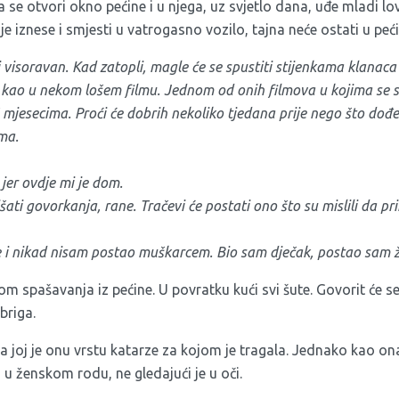
se otvori okno pećine i u njega, uz svjetlo dana, uđe mladi lo
e iznese i smjesti u vatrogasno vozilo, tajna neće ostati u peći
 visoravan. Kad zatopli, magle će se spustiti stijenkama klanaca
ti kao u nekom lošem filmu. Jednom od onih filmova u kojima se 
 mjesecima. Proći će dobrih nekoliko tjedana prije nego što dođe 
ma.
 jer ovdje mi je dom.
ati govorkanja, rane. Tračevi će postati ono što su mislili da pri
 i nikad nisam postao muškarcem. Bio sam dječak, postao sam 
 spašavanja iz pećine. U povratku kući svi šute. Govorit će se
 briga.
la joj je onu vrstu katarze za kojom je tragala. Jednako kao ona
o u ženskom rodu, ne gledajući je u oči.