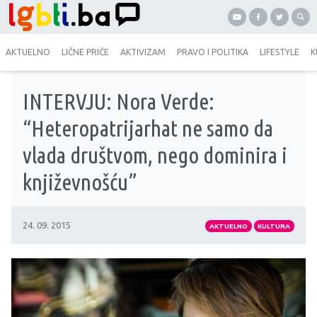
AKTUELNO
LIČNE PRIČE
AKTIVIZAM
PRAVO I POLITIKA
LIFESTYLE
K
INTERVJU: Nora Verde:
“Heteropatrijarhat ne samo da
vlada društvom, nego dominira i
književnošću”
24. 09. 2015
AKTUELNO
KULTURA