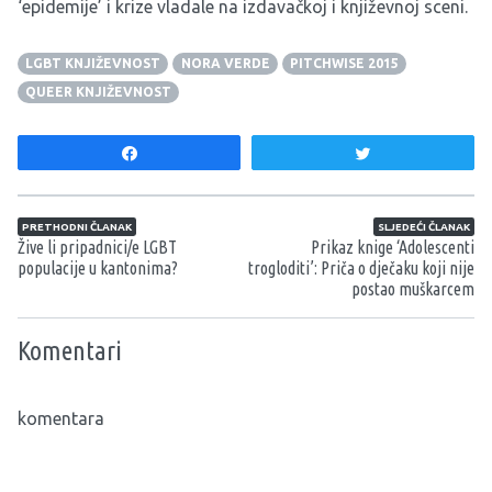
‘epidemije’ i krize vladale na izdavačkoj i književnoj sceni.
LGBT KNJIŽEVNOST
NORA VERDE
PITCHWISE 2015
QUEER KNJIŽEVNOST
Share
Tweet
Navigacija članaka
PRETHODNI ČLANAK
SLJEDEĆI ČLANAK
Žive li pripadnici/e LGBT
Prikaz knige ‘Adolescenti
populacije u kantonima?
trogloditi’: Priča o dječaku koji nije
postao muškarcem
Komentari
komentara