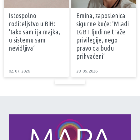
Istospolno
Emina, zaposlenica
roditeljstvo u BiH:
sigurne kuće: ‘Mladi
‘Iako sam i ja majka,
LGBT ljudi ne traže
u sistemu sam
privilegije, nego
nevidljiva’
pravo da budu
prihvaćeni’
02. 07. 2026
28. 06. 2026