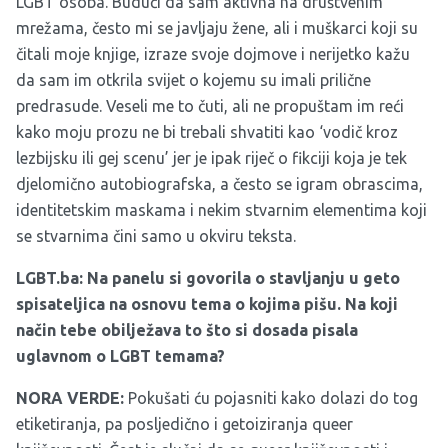
LGBT osoba. Budući da sam aktivna na društvenim
mrežama, često mi se javljaju žene, ali i muškarci koji su
čitali moje knjige, izraze svoje dojmove i nerijetko kažu
da sam im otkrila svijet o kojemu su imali prilične
predrasude. Veseli me to čuti, ali ne propuštam im reći
kako moju prozu ne bi trebali shvatiti kao ‘vodič kroz
lezbijsku ili gej scenu’ jer je ipak riječ o fikciji koja je tek
djelomično autobiografska, a često se igram obrascima,
identitetskim maskama i nekim stvarnim elementima koji
se stvarnima čini samo u okviru teksta.
LGBT.ba: Na panelu si govorila o stavljanju u geto
spisateljica na osnovu tema o kojima pišu. Na koji
način tebe obilježava to što si dosada pisala
uglavnom o LGBT temama?
NORA VERDE:
Pokušati ću pojasniti kako dolazi do tog
etiketiranja, pa posljedično i getoiziranja queer