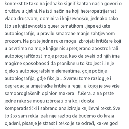
kontekst te tako na jednako signifikantan način govori o
društvu u cjelini. Na isti način na koji heteropatrijarhat
vlada društvom, dominira i književnošću, jednako tako
što se književnosti s queer tematikom lijepe etikete
autobiografije, u pravilu smatrane manje zahtjevnom
prozom. Na prste jedne ruke mogu izbrojati kritičare koji
u osvrtima na moje knjige nisu pretjerano apostrofirali
autobiografičnost moje proze, kao da svaki od njih ima
magične sposobnosti da pronikne u to što jest ili nije
djelo s autobiografskim elementima, gdje počinje
autobiografija, gdje fikcija…Svemu tome razlog je i
degradacija umjetničke kritike u regiji, u kojoj je sve više
samoproglašenih opinion makera i fušera, a na prste
jedne ruke se mogu izbrojati oni koji doista
komparatistički i sabrano analiziraju književni tekst. Sve
to što sam rekla ipak nije razlog da budemo do kraja
ojađeni, pisanje je strast i teško je se odreći, kakve god