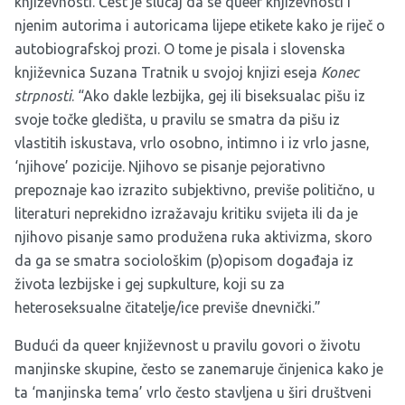
književnosti. Čest je slučaj da se queer književnosti i
njenim autorima i autoricama lijepe etikete kako je riječ o
autobiografskoj prozi. O tome je pisala i slovenska
književnica Suzana Tratnik u svojoj knjizi eseja
Konec
strpnosti
. “Ako dakle lezbijka, gej ili biseksualac pišu iz
svoje točke gledišta, u pravilu se smatra da pišu iz
vlastitih iskustava, vrlo osobno, intimno i iz vrlo jasne,
‘njihove’ pozicije. Njihovo se pisanje pejorativno
prepoznaje kao izrazito subjektivno, previše politično, u
literaturi neprekidno izražavaju kritiku svijeta ili da je
njihovo pisanje samo produžena ruka aktivizma, skoro
da ga se smatra sociološkim (p)opisom događaja iz
života lezbijske i gej supkulture, koji su za
heteroseksualne čitatelje/ice previše dnevnički.”
Budući da queer književnost u pravilu govori o životu
manjinske skupine, često se zanemaruje činjenica kako je
ta ‘manjinska tema’ vrlo često stavljena u širi društveni