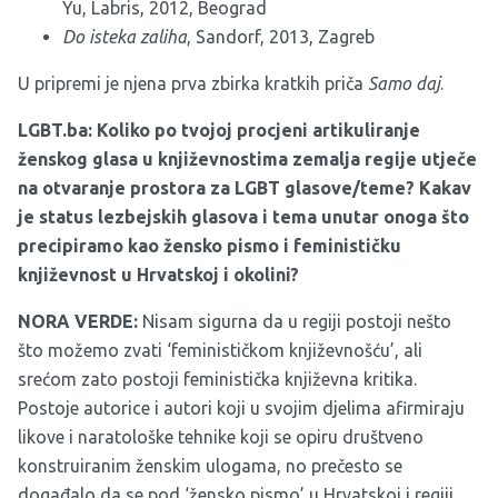
Yu, Labris, 2012, Beograd
Do isteka zaliha
, Sandorf, 2013, Zagreb
U pripremi je njena prva zbirka kratkih priča
Samo daj
.
LGBT.ba: Koliko po tvojoj procjeni artikuliranje
ženskog glasa u književnostima zemalja regije utječe
na otvaranje prostora za LGBT glasove/teme? Kakav
je status lezbejskih glasova i tema unutar onoga što
precipiramo kao žensko pismo i feminističku
književnost u Hrvatskoj i okolini?
NORA VERDE:
Nisam sigurna da u regiji postoji nešto
što možemo zvati ‘feminističkom književnošću’, ali
srećom zato postoji feministička književna kritika.
Postoje autorice i autori koji u svojim djelima afirmiraju
likove i naratološke tehnike koji se opiru društveno
konstruiranim ženskim ulogama, no prečesto se
događalo da se pod ‘žensko pismo’ u Hrvatskoj i regiji