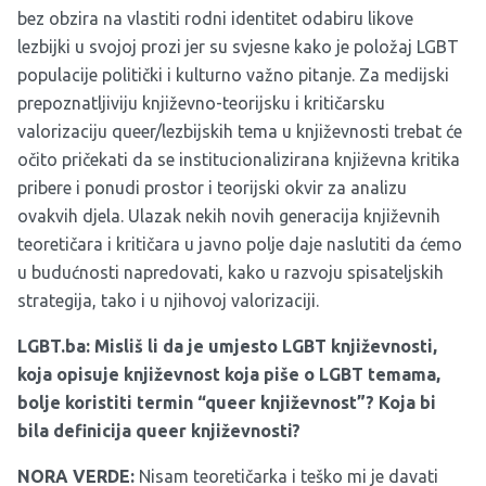
bez obzira na vlastiti rodni identitet odabiru likove
lezbijki u svojoj prozi jer su svjesne kako je položaj LGBT
populacije politički i kulturno važno pitanje. Za medijski
prepoznatljiviju književno-teorijsku i kritičarsku
valorizaciju queer/lezbijskih tema u književnosti trebat će
očito pričekati da se institucionalizirana književna kritika
pribere i ponudi prostor i teorijski okvir za analizu
ovakvih djela. Ulazak nekih novih generacija književnih
teoretičara i kritičara u javno polje daje naslutiti da ćemo
u budućnosti napredovati, kako u razvoju spisateljskih
strategija, tako i u njihovoj valorizaciji.
LGBT.ba: Misliš li da je umjesto LGBT književnosti,
koja opisuje književnost koja piše o LGBT temama,
bolje koristiti termin “queer književnost”? Koja bi
bila definicija queer književnosti?
NORA VERDE:
Nisam teoretičarka i teško mi je davati