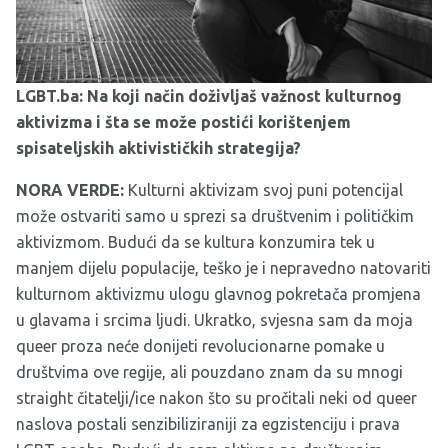
LGBT.ba: Na koji način doživljaš važnost kulturnog
aktivizma i šta se može postići korištenjem
spisateljskih aktivističkih strategija?
NORA VERDE:
Kulturni aktivizam svoj puni potencijal
može ostvariti samo u sprezi sa društvenim i političkim
aktivizmom. Budući da se kultura konzumira tek u
manjem dijelu populacije, teško je i nepravedno natovariti
kulturnom aktivizmu ulogu glavnog pokretača promjena
u glavama i srcima ljudi. Ukratko, svjesna sam da moja
queer proza neće donijeti revolucionarne pomake u
društvima ove regije, ali pouzdano znam da su mnogi
straight čitatelji/ice nakon što su pročitali neki od queer
naslova postali senzibiliziraniji za egzistenciju i prava