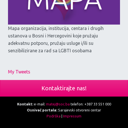
Mapa organizacija, institucija, centara i drugih
ustanova u Bosni i Hercegovini koje pružaju
adekvatnu potporu, pružaju usluge i/ili su
senzibilizirane za rad sa LGBTI osobama
My Tweets
Kontaktirajte nas!
Kontakt:
e-mail:
matej@soc.ba
telefon: +387 33 551 000
Osnivač portala:
Sarajevski otvoreni centar
Podrška
|
Impressum