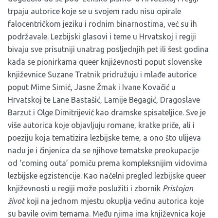
trpaju autorice koje se u svojem radu nisu opirale
falocentričkom jeziku i rodnim binarnostima, već su ih
podržavale. Lezbijski glasovi i teme u Hrvatskoj i regiji
bivaju sve prisutniji unatrag posljednjih pet ili šest godina
kada se pionirkama queer književnosti poput slovenske
književnice Suzane Tratnik pridružuju i mlađe autorice
poput Mime Simić, Jasne Žmak i Ivane Kovačić u
Hrvatskoj te Lane Bastašić, Lamije Begagić, Dragoslave
Barzut i Olge Dimitrijević kao dramske spisateljice. Sve je
više autorica koje objavljuju romane, kratke priče, ali i
poeziju koja tematizira lezbijske teme, a ono što ulijeva
nadu je i činjenica da se njihove tematske preokupacije
od ‘coming outa’ pomiču prema kompleksnijim vidovima
lezbijske egzistencije. Kao načelni pregled lezbijske queer
književnosti u regiji može poslužiti i zbornik
Pristojan
život
koji na jednom mjestu okuplja većinu autorica koje
su bavile ovim temama. Među njima ima književnica koje