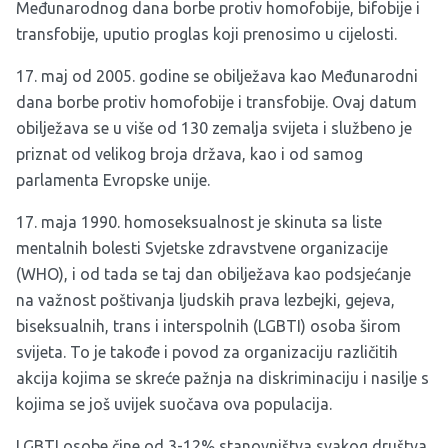
Međunarodnog dana borbe protiv homofobije, bifobije i
transfobije, uputio
proglas
koji prenosimo u cijelosti.
17. maj od 2005. godine se obilježava kao Međunarodni
dana borbe protiv homofobije i transfobije. Ovaj datum
obilježava se u više od 130 zemalja svijeta i službeno je
priznat od velikog broja država, kao i od samog
parlamenta Evropske unije.
17. maja 1990. homoseksualnost je skinuta sa liste
mentalnih bolesti Svjetske zdravstvene organizacije
(WHO), i od tada se taj dan obilježava kao podsjećanje
na važnost poštivanja ljudskih prava lezbejki, gejeva,
biseksualnih, trans i interspolnih (LGBTI) osoba širom
svijeta. To je takođe i povod za organizaciju različitih
akcija kojima se skreće pažnja na diskriminaciju i nasilje s
kojima se još uvijek suočava ova populacija.
LGBTI osobe čine od 3-12% stanovništva svakog društva,