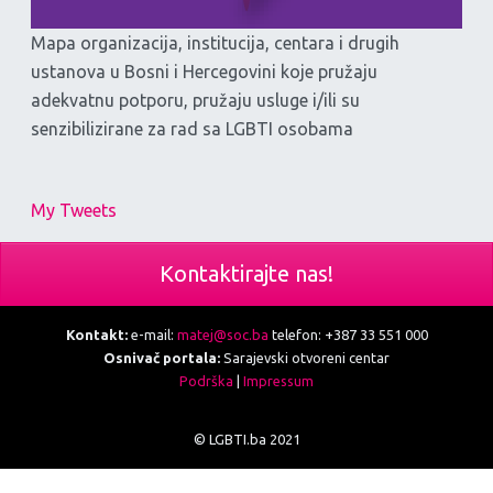
Mapa organizacija, institucija, centara i drugih
ustanova u Bosni i Hercegovini koje pružaju
adekvatnu potporu, pružaju usluge i/ili su
senzibilizirane za rad sa LGBTI osobama
My Tweets
Kontaktirajte nas!
Kontakt:
e-mail:
matej@soc.ba
telefon: +387 33 551 000
Osnivač portala:
Sarajevski otvoreni centar
Podrška
|
Impressum
© LGBTI.ba 2021