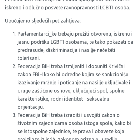
iskreno i odlučno posvete ravnopravnosti LGBTI osoba.
Upućujemo sljedećih pet zahtjeva:
Parlamentarci_ke trebaju pružiti otvorenu, iskrenu i
jasnu podršku LGBTI osobama, te tako pokazati da
predrasude, diskriminacija i nasilje neće biti
tolerisani.
Federacija BiH treba izmijeniti i dopuniti Krivični
zakon FBiH kako bi odredbe kojim se sankcionišu
izazivanje mržnje i poticanje na nasilje uključivale i
druge zaštićene osnove, uključujući spol, spolne
karakteristike, rodni identitet i seksualnu
orijentaciju.
Federacija BiH treba izraditi i usvojiti zakon o
životnim zajednicama osoba istoga spola, kako bi
se istospolne zajednice, te prava i obaveze koja
proizilaze iz istih, zakonom priznale i uredile.