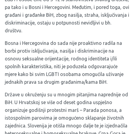
pa tako i u Bosni i Hercegovini. Međutim, i pored toga, ovi
građani i građanke BiH, zbog nasilja, straha, isključivanja i
diskriminacije, ostaju u potpunosti nevidljivi u bh.
društvu.
Bosna i Hercegovina do sada nije proaktivno radila na
borbi protiv isključivanja, nasilja i diskriminacije na
osnovu seksualne orijentacije, rodnog identiteta i/ili
spolnih karakteristika, niti je poduzela odgovarajuće
mjere kako bi svim LGBTI osobama omogućila uživanje
jednakih prava sa drugim građanima/kama BiH.
Države u okruženju su u mnogim pitanjima naprednije od
BiH. U Hrvatskoj se više od deset godina uspješno
organizuje godišnji protestni marš – Parada ponosa, a
istospolnim parovima je omogućeno sklapanje životnih
zajednica. Slovenija je otišla mnogo dalje te je izjednačila
heteroseksualne i homoseksualne brakove. Crna Gora je