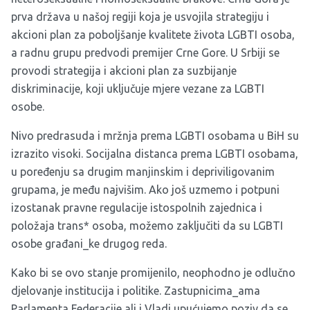
prva država u našoj regiji koja je usvojila strategiju i
akcioni plan za poboljšanje kvalitete života LGBTI osoba,
a radnu grupu predvodi premijer Crne Gore. U Srbiji se
provodi strategija i akcioni plan za suzbijanje
diskriminacije, koji uključuje mjere vezane za LGBTI
osobe.
Nivo predrasuda i mržnja prema LGBTI osobama u BiH su
izrazito visoki. Socijalna distanca prema LGBTI osobama,
u poređenju sa drugim manjinskim i depriviligovanim
grupama, je među najvišim. Ako još uzmemo i potpuni
izostanak pravne regulacije istospolnih zajednica i
položaja trans* osoba, možemo zaključiti da su LGBTI
osobe građani_ke drugog reda.
Kako bi se ovo stanje promijenilo, neophodno je odlučno
djelovanje institucija i politike. Zastupnicima_ama
Parlamenta Federacije ali i Vladi upućujemo poziv da se