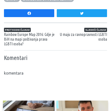
Share
Tweet
Navigacija članaka
PRETHODNI ČLANAK
SLJEDEĆI ČLANAK
Rainbow Europe Map 2016: Gdje je
U maju za ravnopravnosti LGBTI
BiH na mapi poštivanja prava
osoba
LGBTI osoba?
Komentari
komentara