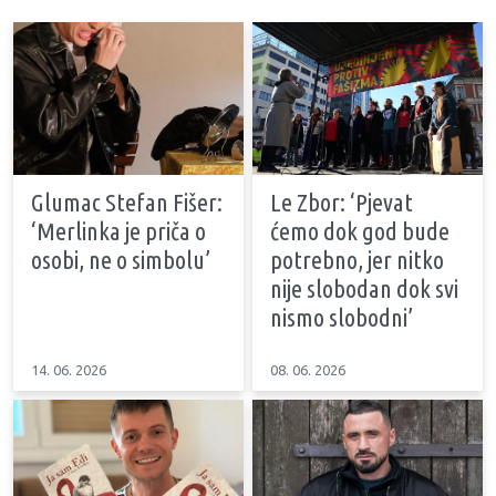
Glumac Stefan Fišer:
Le Zbor: ‘Pjevat
‘Merlinka je priča o
ćemo dok god bude
osobi, ne o simbolu’
potrebno, jer nitko
nije slobodan dok svi
nismo slobodni’
14. 06. 2026
08. 06. 2026