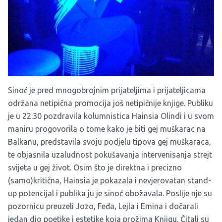
Sinoć je pred mnogobrojnim prijateljima i prijateljicama
održana netipična promocija još netipičnije knjige. Publiku
je u 22.30 pozdravila kolumnistica Hainsia Olindi i u svom
maniru progovorila o tome kako je biti gej muškarac na
Balkanu, predstavila svoju podjelu tipova gej muškaraca,
te objasnila uzaludnost pokušavanja intervenisanja strejt
svijeta u gej život. Osim što je direktna i precizno
(samo)kritična, Hainsia je pokazala i nevjerovatan stand-
up potencijal i publika ju je sinoć obožavala. Poslije nje su
pozornicu preuzeli Jozo, Feđa, Lejla i Emina i dočarali
jedan dio poetike i estetike koja prožima Knjigu. Čitali su