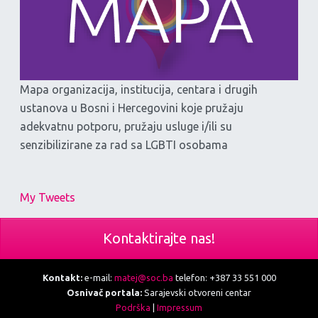
Mapa organizacija, institucija, centara i drugih
ustanova u Bosni i Hercegovini koje pružaju
adekvatnu potporu, pružaju usluge i/ili su
senzibilizirane za rad sa LGBTI osobama
My Tweets
Kontaktirajte nas!
Kontakt:
e-mail:
matej@soc.ba
telefon: +387 33 551 000
Osnivač portala:
Sarajevski otvoreni centar
Podrška
|
Impressum