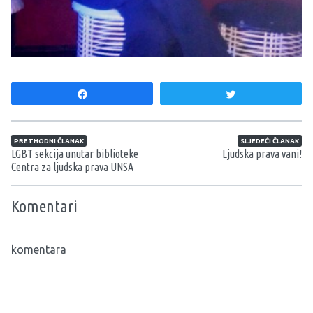
Share
Tweet
Navigacija članaka
PRETHODNI ČLANAK
SLJEDEĆI ČLANAK
LGBT sekcija unutar biblioteke
Ljudska prava vani!
Centra za ljudska prava UNSA
Komentari
komentara