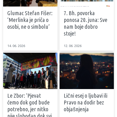
Glumac Stefan Fišer:
7. Bh. povorka
‘Merlinka je priča o
ponosa 20. juna: Sve
osobi, ne o simbolu’
nam boje dobro
stoje!
14. 06. 2026
12. 06. 2026
Le Zbor: ‘Pjevat
Lični esej o ljubavi ili
ćemo dok god bude
Pravo na dodir bez
potrebno, jer nitko
objašnjenja
nije slobodan dok svi