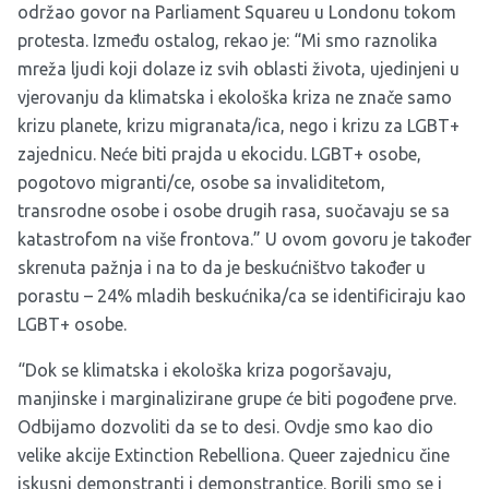
održao govor na Parliament Squareu u Londonu tokom
protesta. Između ostalog, rekao je: “Mi smo raznolika
mreža ljudi koji dolaze iz svih oblasti života, ujedinjeni u
vjerovanju da klimatska i ekološka kriza ne znače samo
krizu planete, krizu migranata/ica, nego i krizu za LGBT+
zajednicu. Neće biti prajda u ekocidu. LGBT+ osobe,
pogotovo migranti/ce, osobe sa invaliditetom,
transrodne osobe i osobe drugih rasa, suočavaju se sa
katastrofom na više frontova.” U ovom govoru je također
skrenuta pažnja i na to da je beskućništvo također u
porastu – 24% mladih beskućnika/ca se identificiraju kao
LGBT+ osobe.
“Dok se klimatska i ekološka kriza pogoršavaju,
manjinske i marginalizirane grupe će biti pogođene prve.
Odbijamo dozvoliti da se to desi. Ovdje smo kao dio
velike akcije Extinction Rebelliona. Queer zajednicu čine
iskusni demonstranti i demonstrantice. Borili smo se i