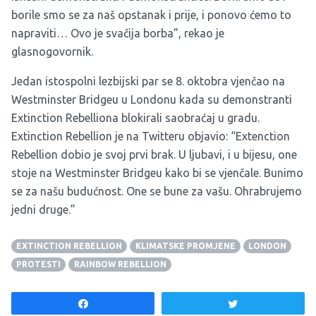
borile smo se za naš opstanak i prije, i ponovo ćemo to
napraviti… Ovo je svačija borba”, rekao je
glasnogovornik.
Jedan istospolni lezbijski par se 8. oktobra vjenčao na
Westminster Bridgeu u Londonu kada su demonstranti
Extinction Rebelliona blokirali saobraćaj u gradu.
Extinction Rebellion je na Twitteru objavio: “Extenction
Rebellion dobio je svoj prvi brak. U ljubavi, i u bijesu, one
stoje na Westminster Bridgeu kako bi se vjenčale. Bunimo
se za našu budućnost. One se bune za vašu. Ohrabrujemo
jedni druge.”
EXTINCTION REBELLION
KLIMATSKE PROMJENE
LONDON
PROTESTI
RAINBOW REBELLION
Share
Tweet