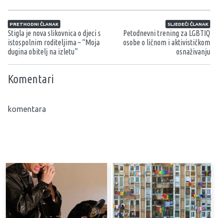
Navigacija članaka
PRETHODNI ČLANAK
SLJEDEĆI ČLANAK
Stigla je nova slikovnica o djeci s
Petodnevni trening za LGBTIQ
istospolnim roditeljima – “Moja
osobe o ličnom i aktivističkom
dugina obitelj na izletu”
osnaživanju
Komentari
komentara