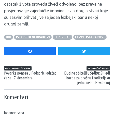
ostatak života provedu živeći odvojeno, bez prava na
posjedovanje zajedničke imovine i svih drugih stvari koje
su sasvim prihvatljive za jedan lezbejski par u nekoj
drugoj zemlji.
BIH
ISTOSPOLNI BRAKOVI
LEZBEJKE
LEZBEJSKI PAROVI
Share
Tweet
Navigacija članaka
PRETHODNI ČLANAK
SLJEDEĆI ČLANAK
Povorka ponosa u Podgorici održat
Dugine obitelji u Splitu: Slijedi
će se 17. decembra
borba za bračnu i roditeljsku
jednakost u Hrvatskoj
Komentari
komentara