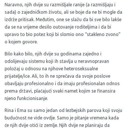
Naravno, njih dvije su razmišljale ranije (a razmišljaju i
sada) o zajedničkom životu, ali se boje da ne bi mogle da
izdrže pritisak. Međutim, one se slažu da bi sve bilo lakše
da se na vrijeme desilo outovanje roditeljima i da bi
upravo to bio potez koji bi slomio ono “stakleno zvono”
o kojem govore.
Bilo kako bilo, njih dvije su godinama zajedno i
odolijevaju sistemu koji ih stavlja u neravnopravan
položaj u odnosu na njihove heteroseksualne
prijatelje/ice. Ali, to ih ne sprečava da svoje poslove
obavljaju profesionalno i da imaju profesionalan odnos
prema državi, plaćajući svaki namet kojim se finansira
njeno funkcionisanje.
Rina i Ema su samo jedan od lezbejskih parova koji svoju
budućnost ne vide ovdje. Samo je pitanje vremena kada
će njih dvije otići iz zemlje. Njih dvije ne planiraju da