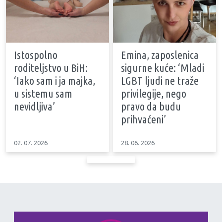
Istospolno
Emina, zaposlenica
roditeljstvo u BiH:
sigurne kuće: ‘Mladi
‘Iako sam i ja majka,
LGBT ljudi ne traže
u sistemu sam
privilegije, nego
nevidljiva’
pravo da budu
prihvaćeni’
02. 07. 2026
28. 06. 2026