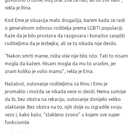
govorimo o tome. Moj brat zna za nas, ali on živi vani”,
rekla je Rina.
Kod Eme je situacija malo drugačija, barem kada se radi
o generalnom odnosu roditelja prema LGBTI populaciji.
Kaže da je bilo prostora da razgovara i konačno saopšti
roditeljima da je lezbejka, ali se to nikada nije desilo.
“Nakon smrti mame, ništa više nije bilo isto. Tati to nisam
mogla da kažem. Nisam mogla da mu to uradim, jer
znam koliko je volio mamu”, rekla je Ema.
Nažalost, outovanje roditeljima za Rinu i Emu je
promaklo i možda se nikada neće ni desiti. Nema sumnje
da bi, bez obzira na rekaciju, outovanje donijelo veliko
olakšanje. Bez obzira na to, njih dvije su izgradile svoju
vezu i, kako kažu, “stakleno zvono” u kojem sve super
funkcioniše.