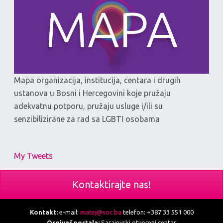
Mapa organizacija, institucija, centara i drugih
ustanova u Bosni i Hercegovini koje pružaju
adekvatnu potporu, pružaju usluge i/ili su
senzibilizirane za rad sa LGBTI osobama
My Tweets
Kontaktirajte nas!
Kontakt:
e-mail:
matej@soc.ba
telefon: +387 33 551 000
Osnivač portala:
Sarajevski otvoreni centar