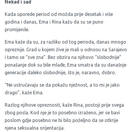
Nekad i sad
Kada uporede period od možda prije desetak i više
godina i danas, Ema i Rina kažu da su se puno
promijenile.
Ema kaže da su, za razliku od tog perioda, danas mnogo
opreznije. Grad u kojem žive je mali u odnosu na Sarajevo
i tamo se “sve zna”. Bez obzira na njihovo “slobodnije”
ponašanje dok su bile mlađe, Ema smatra da su današnje
generacije daleko slobodnije, što je, naravno, dobro.
“Ne ustručavaju se da pokažu nježnost, a to mi je jako
drago”, kaže Ema.
Razlog njihove opreznosti, kaže Rina, postoji prije svega
zbog posla. Kod nje je to posebno izraženo, jer se bavi
poslom gdje posebno ne bi bilo poželjno da se otkrije
njena seksualna orijentacija.