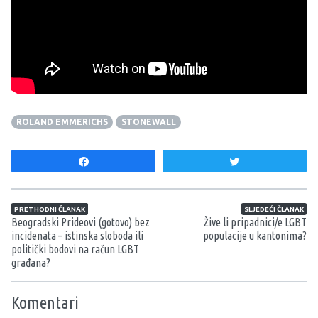
Pogledajte trailer filma
Stonewall!
ROLAND EMMERICHS
STONEWALL
Share
Tweet
Navigacija članaka
PRETHODNI ČLANAK
SLJEDEĆI ČLANAK
Beogradski Prideovi (gotovo) bez
Žive li pripadnici/e LGBT
incidenata – istinska sloboda ili
populacije u kantonima?
politički bodovi na račun LGBT
građana?
Komentari