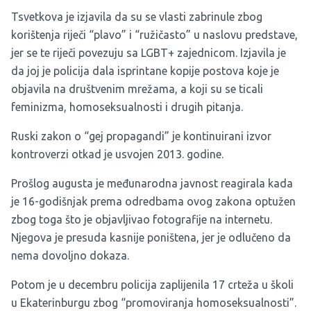
Tsvetkova je izjavila da su se vlasti zabrinule zbog
korištenja riječi “plavo” i “ružičasto” u naslovu predstave,
jer se te riječi povezuju sa LGBT+ zajednicom. Izjavila je
da joj je policija dala isprintane kopije postova koje je
objavila na društvenim mrežama, a koji su se ticali
feminizma, homoseksualnosti i drugih pitanja.
Ruski zakon o “gej propagandi” je kontinuirani izvor
kontroverzi otkad je usvojen 2013. godine.
Prošlog augusta je međunarodna javnost reagirala kada
je 16-godišnjak prema odredbama ovog zakona optužen
zbog toga što je objavljivao fotografije na internetu.
Njegova je presuda kasnije poništena, jer je odlučeno da
nema dovoljno dokaza.
Potom je u decembru policija zaplijenila 17 crteža u školi
u Ekaterinburgu zbog “promoviranja homoseksualnosti”.