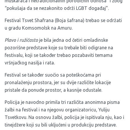
muškaraca i netradicionalnih porodičnih odnosa” i zbog
“pokušaja da se nezakonito održi LGBT događaj”.
Festival Tsvet Shafrana (Boja šafrana) trebao se održati
u gradu Komsomolsk na Amuru.
Plavo i ružičasto
je bila jedna od četiri omladinske
pozorišne predstave koje su trebale biti odigrane na
festivalu, koji se također trebao pozabaviti temama
vršnjačkog nasilja i rata.
Festival se također suočio sa poteškoćama pri
pronalaženju prostora, jer su dvije različite lokacije
pristale da ponude prostor, a kasnije odustale.
Policija je navodno primila tri različita anonimna pisma
žalbi na festival i na njegovu organizatoricu, Yuliju
Tsvetkovu. Na osnovu žalbi, policija je ispitivala nju, kao i
tinejdžere koji su bili uključeni u produkciju predstave.