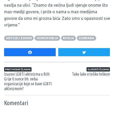
nasilja na ulici. “Znamo da većina ljudi vjeruje onome što
mas-mediji govore, i priče o nama u mas-medijima
govore da smo mi grozna bića. Zato smo u opasnosti sve
vrijeme.”
ANTIGEJ ZAKON
HOMOFOBIJA
RUSIJA
ZABRANA
Share
Tweet
Navigacija članaka
PRETHODNI ČLANAK
SLJEDEĆI ČLANAK
Izazovi LGBTI aktivizma u BiH:
Tako lako o toliko teškom
Grije li sunce bh. neba
organizacije koje se bave LGBTI
aktivizmom?
Komentari