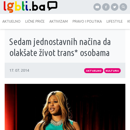
AKTUELNO
LIČNE PRIČE
AKTIVIZAM
PRAVO I POLITIKA
LIFESTYLE
K
Sedam jednostavnih načina da
olakšate život trans* osobama
17. 07. 2014
AKTUELNO
KULTURA