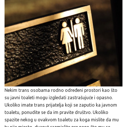
Nekim trans osobama rodno određeni prostori kao što
su javni toaleti mogu izgledati zastrašujuće i opasno.
Ukoliko imate trans prijatelja koji se zaputio ka javnom
toaletu, ponudite se da im pravite društvo. Ukoliko
spazite nekog u ovakvom toaletu za koga mislite da mu
tu nije mjesto, dvaput razmislite pre nego što mu se