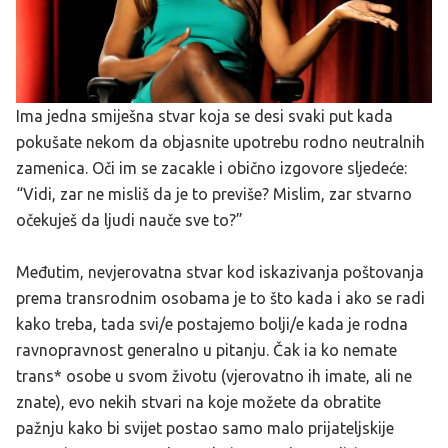
Ima jedna smiješna stvar koja se desi svaki put kada
pokušate nekom da objasnite upotrebu rodno neutralnih
zamenica. Oči im se zacakle i obično izgovore sljedeće:
“Vidi, zar ne misliš da je to previše? Mislim, zar stvarno
očekuješ da ljudi nauče sve to?”
Međutim, nevjerovatna stvar kod iskazivanja poštovanja
prema transrodnim osobama je to što kada i ako se radi
kako treba, tada svi/e postajemo bolji/e kada je rodna
ravnopravnost generalno u pitanju. Čak ia ko nemate
trans* osobe u svom životu (vjerovatno ih imate, ali ne
znate), evo nekih stvari na koje možete da obratite
pažnju kako bi svijet postao samo malo prijateljskije