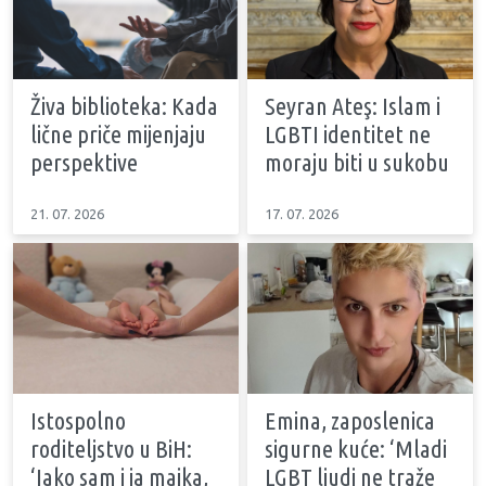
Živa biblioteka: Kada
Seyran Ateş: Islam i
lične priče mijenjaju
LGBTI identitet ne
perspektive
moraju biti u sukobu
21. 07. 2026
17. 07. 2026
Istospolno
Emina, zaposlenica
roditeljstvo u BiH:
sigurne kuće: ‘Mladi
‘Iako sam i ja majka,
LGBT ljudi ne traže