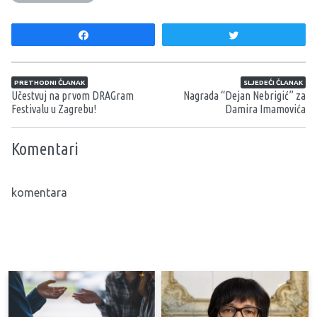
Share
Tweet
Navigacija članaka
PRETHODNI ČLANAK
SLJEDEĆI ČLANAK
Učestvuj na prvom DRAGram
Nagrada “Dejan Nebrigić” za
Festivalu u Zagrebu!
Damira Imamovića
Komentari
komentara