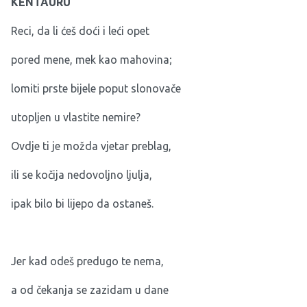
KENTAURU
Reci, da li ćeš doći i leći opet
pored mene, mek kao mahovina;
lomiti prste bijele poput slonovače
utopljen u vlastite nemire?
Ovdje ti je možda vjetar preblag,
ili se kočija nedovoljno ljulja,
ipak bilo bi lijepo da ostaneš.
Jer kad odeš predugo te nema,
a od čekanja se zazidam u dane