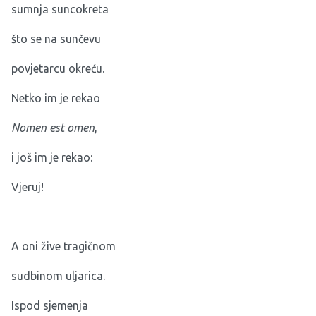
sumnja suncokreta
što se na sunčevu
povjetarcu okreću.
Netko im je rekao
Nomen est omen
,
i još im je rekao:
Vjeruj!
A oni žive tragičnom
sudbinom uljarica.
Ispod sjemenja