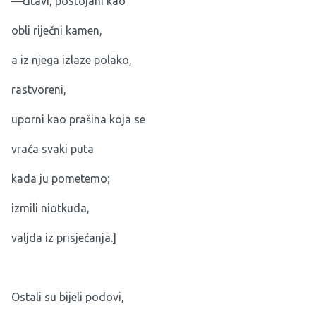
―čitavi, postojani kao
obli riječni kamen,
a iz njega izlaze polako,
rastvoreni,
uporni kao prašina koja se
vraća svaki puta
kada ju pometemo;
izmili niotkuda,
valjda iz prisjećanja.]
Ostali su bijeli podovi,