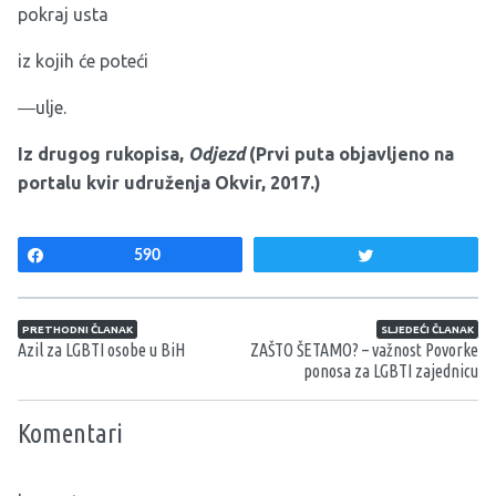
pokraj usta
iz kojih će poteći
―ulje.
Iz drugog rukopisa,
Odjezd
(Prvi puta objavljeno na
portalu kvir udruženja Okvir, 2017.)
Share
590
Tweet
Navigacija članaka
PRETHODNI ČLANAK
SLJEDEĆI ČLANAK
Azil za LGBTI osobe u BiH
ZAŠTO ŠETAMO? – važnost Povorke
ponosa za LGBTI zajednicu
Komentari