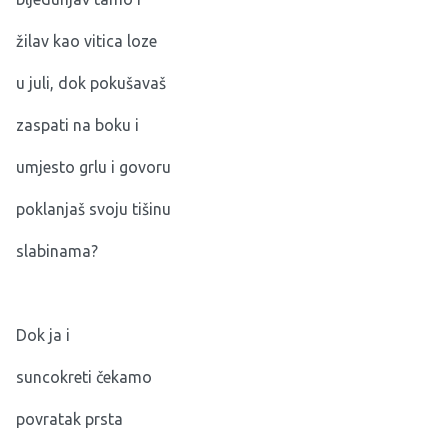
žilav kao vitica loze
u juli, dok pokušavaš
zaspati na boku i
umjesto grlu i govoru
poklanjaš svoju tišinu
slabinama?
Dok ja i
suncokreti čekamo
povratak prsta