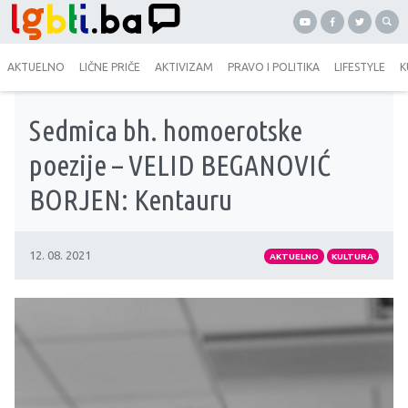
AKTUELNO
LIČNE PRIČE
AKTIVIZAM
PRAVO I POLITIKA
LIFESTYLE
K
Sedmica bh. homoerotske
poezije – VELID BEGANOVIĆ
BORJEN: Kentauru
12. 08. 2021
AKTUELNO
KULTURA