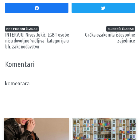
Share
Tweet
Navigacija članaka
PRETHODNI ČLANAK
SLJEDEĆI ČLANAK
INTERVJU: Nives Jukić: LGBT osobe
Grčka ozakonila istospolne
nisu dovoljno ‘vidljiva’ kategorija u
zajednice
bh. zakonodavstvu
Komentari
komentara