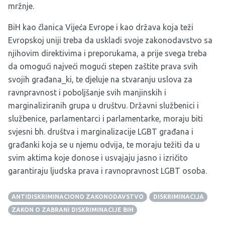
mržnje.
BiH kao članica Vijeća Evrope i kao država koja teži
Evropskoj uniji treba da uskladi svoje zakonodavstvo sa
njihovim direktivima i preporukama, a prije svega treba
da omogući najveći mogući stepen zaštite prava svih
svojih građana_ki, te djeluje na stvaranju uslova za
ravnpravnost i poboljšanje svih manjinskih i
marginaliziranih grupa u društvu. Državni službenici i
službenice, parlamentarci i parlamentarke, moraju biti
svjesni bh. društva i marginalizacije LGBT građana i
građanki koja se u njemu odvija, te moraju težiti da u
svim aktima koje donose i usvajaju jasno i izričito
garantiraju ljudska prava i ravnopravnost LGBT osoba.
ANTIDISKRIMINACIONO ZAKONODAVSTVO
DISKRIMINACIJA
ZAKON O ZABRANI DISKRIMINACIJE BIH