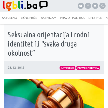
AKTUELNO
LIČNE PRIČE
AKTIVIZAM
PRAVO I POLITIKA
LIFESTYLE
K
Seksualna orijentacija i rodni
identitet ili “svaka druga
okolnost”
23. 12. 2015
AKTUELNO
PRAVO I POLITIKA