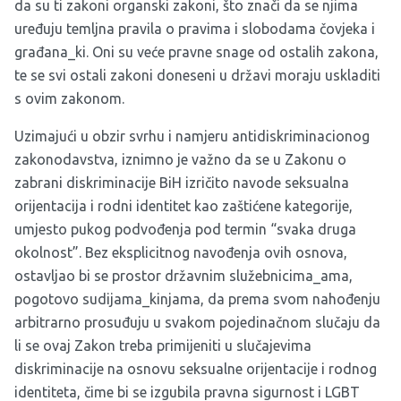
da su ti zakoni organski zakoni, što znači da se njima
uređuju temljna pravila o pravima i slobodama čovjeka i
građana_ki. Oni su veće pravne snage od ostalih zakona,
te se svi ostali zakoni doneseni u državi moraju uskladiti
s ovim zakonom.
Uzimajući u obzir svrhu i namjeru antidiskriminacionog
zakonodavstva, iznimno je važno da se u Zakonu o
zabrani diskriminacije BiH izričito navode seksualna
orijentacija i rodni identitet kao zaštićene kategorije,
umjesto pukog podvođenja pod termin “svaka druga
okolnost”. Bez eksplicitnog navođenja ovih osnova,
ostavljao bi se prostor državnim služebnicima_ama,
pogotovo sudijama_kinjama, da prema svom nahođenju
arbitrarno prosuđuju u svakom pojedinačnom slučaju da
li se ovaj Zakon treba primijeniti u slučajevima
diskriminacije na osnovu seksualne orijentacije i rodnog
identiteta, čime bi se izgubila pravna sigurnost i LGBT