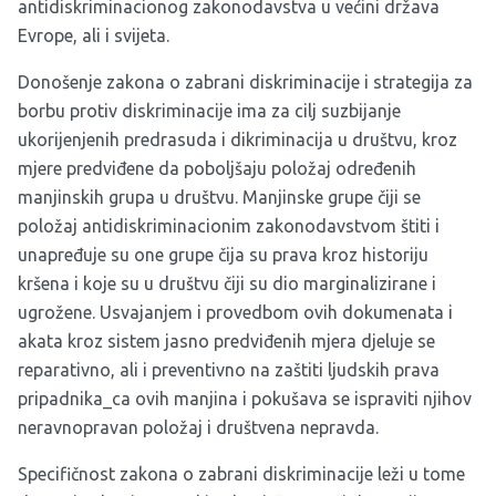
antidiskriminacionog zakonodavstva u većini država
Evrope, ali i svijeta.
Donošenje zakona o zabrani diskriminacije i strategija za
borbu protiv diskriminacije ima za cilj suzbijanje
ukorijenjenih predrasuda i dikriminacija u društvu, kroz
mjere predviđene da poboljšaju položaj određenih
manjinskih grupa u društvu. Manjinske grupe čiji se
položaj antidiskriminacionim zakonodavstvom štiti i
unapređuje su one grupe čija su prava kroz historiju
kršena i koje su u društvu čiji su dio marginalizirane i
ugrožene. Usvajanjem i provedbom ovih dokumenata i
akata kroz sistem jasno predviđenih mjera djeluje se
reparativno, ali i preventivno na zaštiti ljudskih prava
pripadnika_ca ovih manjina i pokušava se ispraviti njihov
neravnopravan položaj i društvena nepravda.
Specifičnost zakona o zabrani diskriminacije leži u tome