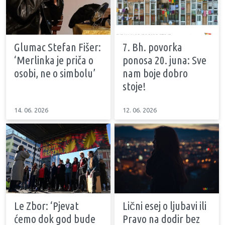
Glumac Stefan Fišer:
7. Bh. povorka
‘Merlinka je priča o
ponosa 20. juna: Sve
osobi, ne o simbolu’
nam boje dobro
stoje!
14. 06. 2026
12. 06. 2026
Le Zbor: ‘Pjevat
Lični esej o ljubavi ili
ćemo dok god bude
Pravo na dodir bez