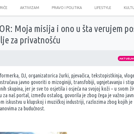
PRIČE
AKTIVIZAM
PRAVO I POLITIKA
LIFESTYLE
KULT
R: Moja misija i ono u šta verujem pos
elje za privatnošću
AKTUELN
formerka, DJ, organizatorica žurki, pjevačica, tekstopistkinja, vloge
stručava javno govoriti o mizoginiji, transfobiji, ugnjetavanju i sti
nih skupina, jer je sve to osjetila i osjeća na svojoj koži – u svom ž
 za naš portal, između ostalog, govorila je zbog čega je važno javn
iskustvu u klupskoj i muzičkoj industriji, razlozima zbog kojih je 
planovima za budućnost.