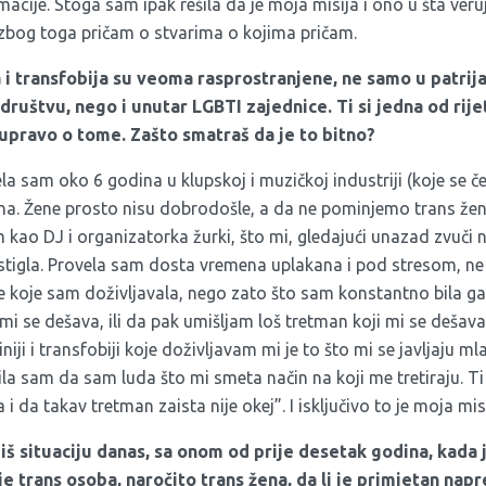
acije. Stoga sam ipak rešila da je moja misija i ono u šta veru
i zbog toga pričam o stvarima o kojima pričam.
 i transfobija su veoma rasprostranjene, ne samo u patrij
uštvu, nego i unutar LGBTI zajednice. Ti si jedna od rije
upravo o tome. Zašto smatraš da je to bitno?
sam oko 6 godina u klupskoj i muzičkoj industriji (koje se čes
ina. Žene prosto nisu dobrodošle, a da ne pominjemo trans že
kao DJ i organizatorka žurki, što mi, gledajući unazad zvuči ne
tigla. Provela sam dosta vremena uplakana i pod stresom, n
ije koje sam doživljavala, nego zato što sam konstantno bila 
mi se dešava, ili da pak umišljam loš tretman koji mi se dešav
iji i transfobiji koje doživljavam mi je to što mi se javljaju mla
la sam da sam luda što mi smeta način na koji me tretiraju. T
 da takav tretman zaista nije okej”. I isključivo to je moja misi
š situaciju danas, sa onom od prije desetak godina, kada j
e trans osoba, naročito trans žena, da li je primjetan napr