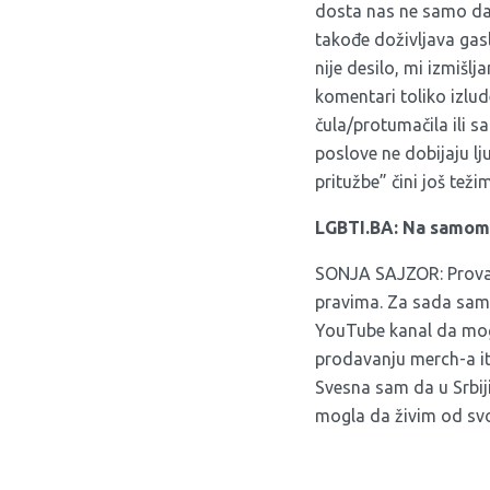
dosta nas ne samo da d
takođe doživljava gas
nije desilo, mi izmišl
komentari toliko izlud
čula/protumačila ili sa
poslove ne dobijaju lj
pritužbe” čini još teži
LGBTI.BA: Na samom k
SONJA SAJZOR: Proval
pravima. Za sada samo
YouTube kanal da mogu
prodavanju merch-a it
Svesna sam da u Srbij
mogla da živim od svo