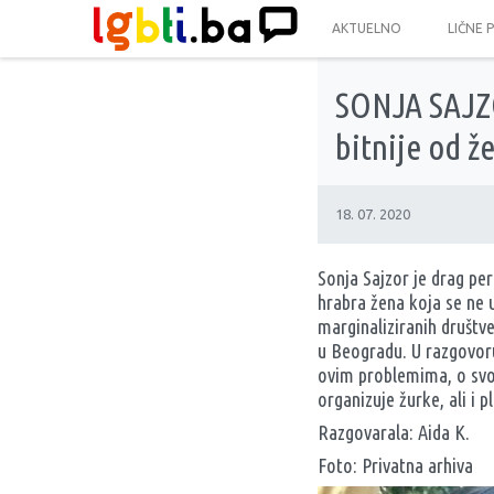
AKTUELNO
LIČNE 
SONJA SAJZO
bitnije od ž
18. 07. 2020
Sonja Sajzor je drag per
hrabra žena koja se ne u
marginaliziranih društve
u Beogradu. U razgovoru
ovim problemima, o svom 
organizuje žurke, ali i 
Razgovarala: Aida K.
Foto: Privatna arhiva