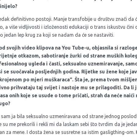
inijelo?
 definitivno postoji. Manje transfobije u društvu znači da će 
o, a više vidljivosti i izloženosti edukaciji o trans iskustvu čini
to jedan lep krug za koji se nadam da će se nastaviti.
d svojih video klipova na You Tube-u, objasnila si razloge
rijetnje otkazom, sabotiranje žurki od strane muških koleg
ofesionalnog ugleda i časti, seksualno uznemiravanje, sam
i se suočavala posljednjih godina. Rijetke su žene koje j
skrojenom po mjeri muškaraca“. Šta je, prema tvom mišljen
no prihvataju taj svijet i nastoje mu se prilagoditi. Da li 
sa onih koje se usude o tome pričati, strah da neće naići 
rugo?
am ja bila seksualno uzmeniravana od strane jednog posloda
 su me prekorili i rekli mi da laskam sebi što tvrdim da je je
n za mene. I dosta žena se susretne sa istim gasligthing-om. K