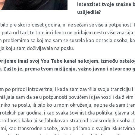
intenzitet tvoje snažne 
uslijedila?
ilo pre skoro deset godina, ni ne sećam se više u potpunosti t
uta od tad, te tom incidentu ne pridajem nešto više značaja.
n problemima sa kojima sam se susrela kao odrasla osoba, kao
ja koju sam doživljavala na poslu.
rijeme imaš svoj You Tube kanal na kojem, između ostalog
ji. Zašto je, prema tvom mišljenju, važno javno i otvoreno 
po prirodi introvertna, i kada sam završila svoju tranziciju 
ljala sam da se u potpunosti povučem iz javnosti i da živim ”
da niko na poslu, ili bilo ko u mom okruženju, ne zna da sam tr
roteklih par godina, i kao svaka šovinistička politika, glavna str
srodnosti kako bi se fabrikovao strah od transrodnih osoba. I 
a mi, kao transrodne osobe, javno pričamo o svojim iskustvima