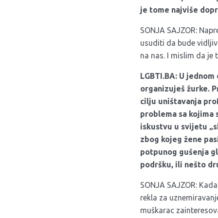
je tome najviše dopr
SONJA SAJZOR: Napredak
usuditi da bude vidljiv
na nas. I mislim da je 
LGBTI.BA: U jednom o
organizuješ žurke. P
cilju uništavanja pr
problema sa kojima s
iskustvu u svijetu „
zbog kojeg žene pasiv
potpunog gušenja gla
podršku, ili nešto d
SONJA SAJZOR: Kada s
rekla za uznemiravanje
muškarac zainteresova