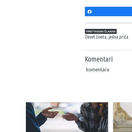
Share
Navigacija član
PRETHODNI ČLANAK
Devet života, jedna priča
Komentari
komentara