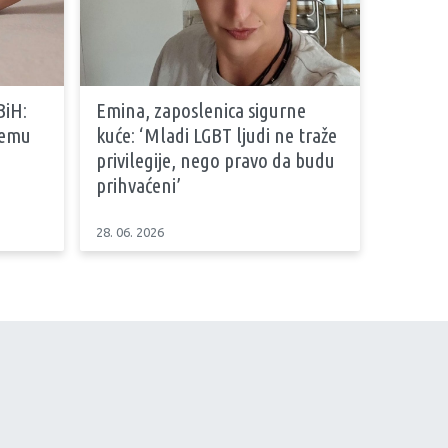
BiH:
Emina, zaposlenica sigurne
stemu
kuće: ‘Mladi LGBT ljudi ne traže
privilegije, nego pravo da budu
prihvaćeni’
28. 06. 2026