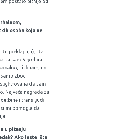
jem postalo bitnije od
arhalnom,
tkih osoba koja ne
to preklapaju), i ta
ne. Ja sam 5 godina
realno, i iskreno, ne
e samo zbog
gaslight-ovana da sam
ao. Najveća nagrada za
de žene i trans ljudi i
i si mi pomogla da
ja.
e u pitanju
edak? Ako jeste, šta