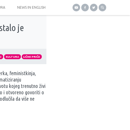
URA
NEWS IN ENGLISH
talo je
O
KULTURA
LIČNE PRIČE
rka, feministkinja,
gmatiziranju
ivotu kojeg trenutno živi
o i otvoreno govoriti o
odlučila da više ne