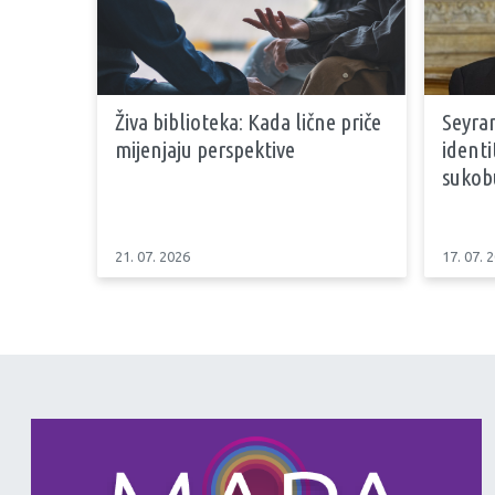
Živa biblioteka: Kada lične priče
Seyran
mijenjaju perspektive
identi
sukob
21. 07. 2026
17. 07. 