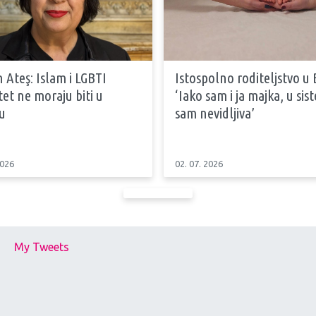
 Ateş: Islam i LGBTI
Istospolno roditeljstvo u 
tet ne moraju biti u
‘Iako sam i ja majka, u si
u
sam nevidljiva’
2026
02. 07. 2026
My Tweets