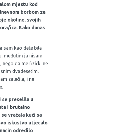
malom mjestu kod
odnevnom borbom za
je okoline, svojih
esora/ica. Kako danas
a sam kao dete bila
ju, međutim ja nisam
e, nego da me fizički ne
asnim dvadesetim,
am zalečila, i ne
e.
 se preselila u
ta i brutalno
 se vraćala kući sa
vo iskustvo utjecalo
i način odredilo