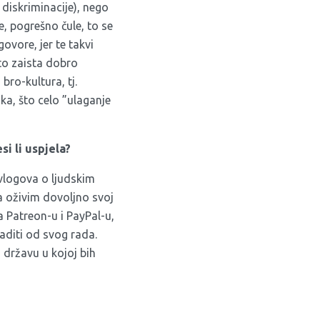
 diskriminacije), nego
, pogrešno čule, to se
ovore, jer te takvi
 to zaista dobro
bro-kultura, tj.
aka, što celo ”ulaganje
i li uspjela?
vlogova o ljudskim
 oživim dovoljno svoj
 Patreon-u i PayPal-u,
aditi od svog rada.
 državu u kojoj bih