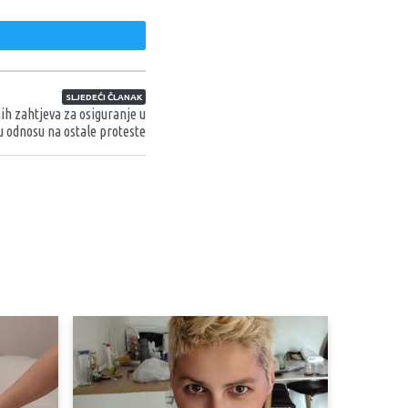
weet
SLJEDEĆI ČLANAK
h zahtjeva za osiguranje u
 odnosu na ostale proteste