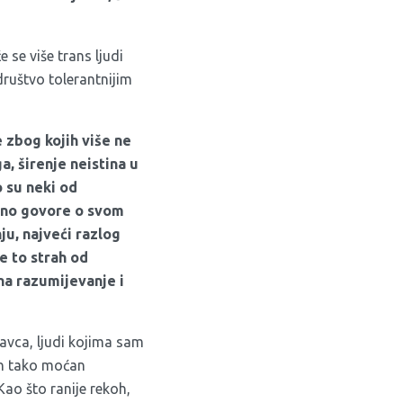
se više trans ljudi
 društvo tolerantnijim
 zbog kojih više ne
a, širenje neistina u
o su neki od
avno govore o svom
ju, najveći razlog
je to strah od
na razumijevanje i
vca, ljudi kojima sam
dan tako moćan
ao što ranije rekoh,