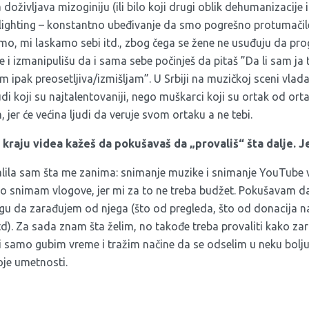
oživljava mizoginiju (ili bilo koji drugi oblik dehumanizacije i
lighting – konstantno ubeđivanje da smo pogrešno protumačile
jamo, mi laskamo sebi itd., zbog čega se žene ne usuđuju da prog
e i izmanipulišu da i sama sebe počinješ da pitaš ”Da li sam ja
m ipak preosetljiva/izmišljam”. U Srbiji na muzičkoj sceni vlada 
udi koji su najtalentovaniji, nego muškarci koji su ortak od ort
m, jer će većina ljudi da veruje svom ortaku a ne tebi.
raju videa kažeš da pokušavaš da „provališ“ šta dalje. Jes
ila sam šta me zanima: snimanje muzike i snimanje YouTube 
 snimam vlogove, jer mi za to ne treba budžet. Pokušavam da
 da zarađujem od njega (što od pregleda, što od donacija na
d). Za sada znam šta želim, no takođe treba provaliti kako zar
i samo gubim vreme i tražim načine da se odselim u neku bolju
je umetnosti.