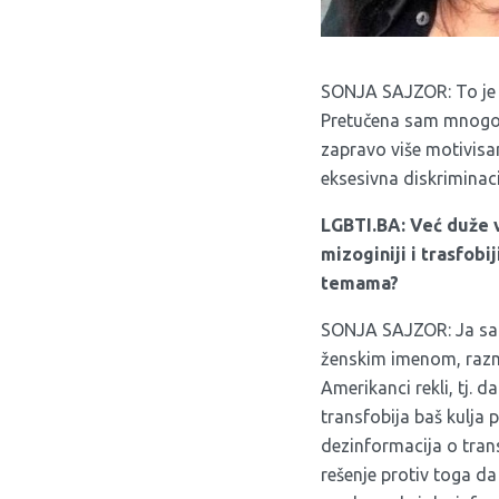
SONJA SAJZOR: To je b
Pretučena sam mnogo p
zapravo više motivisa
eksesivna diskriminaci
LGBTI.BA: Već duže v
mizoginiji i trasfobi
temama?
SONJA SAJZOR: Ja sam 
ženskim imenom, razmiš
Amerikanci rekli, tj. 
transfobija baš kulja p
dezinformacija o tran
rešenje protiv toga d