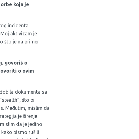
borbe koja je
og incidenta.
 Moj aktivizam je
 što je na primer
, govoriš o
govoriti o ovim
i dobila dokumenta sa
stealth”, što bi
ans. Međutim, mislim da
ategija je širenje
mislim da je jedino
 kako bismo rušili