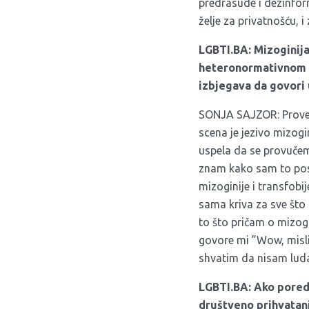
predrasude i dezinform
želje za privatnošću, 
LGBTI.BA: Mizoginija
heteronormativnom dr
izbjegava da govori 
SONJA SAJZOR: Provela 
scena je jezivo mizog
uspela da se provučem 
znam kako sam to pos
mizoginije i transfob
sama kriva za sve što 
to što pričam o mizogin
govore mi ”Wow, misli
shvatim da nisam luda i
LGBTI.BA: Ako poredi
društveno prihvatanj