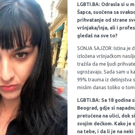
LGBTI.BA: Odrasla si u 
Šapca, suočena sa svak
prihvatanje od strane svo
vršnjaka/inja, ali i prof
gledaš na sve to?
SONJA SAJZOR: Istina je d
izložena vršnjačkom nasil
tražila da me ljudi prihvat
ugrožavaju. Sada sam u k
99% trauma iz detinjstva s
mislim danas toliko o tom
LGBTI.BA: Sa 18 godina si
Beograd, gdje si napadnu
pretučena na ulici, dok si
svojim dečkom. Kako je o
na tebe, i da li je na nek