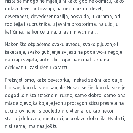
Ništa se mnogo ne mijenja ni kako godine odmiču, kako
dolazi devet autovanja, pa onda niz od devet,
devetnaest, devedeset nasilja, posvuda, u kućama, od
roditelja i supružnika, u javnim prostorima, na ulici, u
kafićima, na koncertima, u javnim wc-ima…
Nakon što otplačemo svaku uvredu, svako pljuvanje i
šaketanje, svako gubljenje svijesti na podu wc-a negdje
na kraju svijeta, autorski trojac nam ipak sprema
očekivanu i zasluženu katarzu.
Preživjeli smo, kaže devetorka, i nekad se čini kao da je
bio san, kao da smo sanjale. Nekad se čini kao da se nije
dogodilo ništa strašno ni ružno, samo dobro, samo ona
mlada djevojka koja je jednu protagonisticu presrela na
ulici provincije i s pogledom divljenja joj, kao nekoj
starijoj duhovnoj mentorici, u prolazu dobacila: Hvala ti,
nisi sama, ima nas još tu.