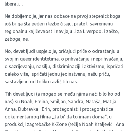
liberali…
Ne dobijemo je, jer nas odbace na prvoj stepenici: koga
još briga šta pederi i lezbe čitaju, prate li savremenu
regionalnu književnost i navijaju li za Liverpool i zašto,
zaboga, ne.
No, devet ljudi uspjelo je, pričajući priče o odrastanju u
svojim queer identitetima, o prihvaćanju i neprihvaćanju,
o sazrijevanju, nasilju, diskriminaciji i aktivizmu, ispričati
daleko više, ispričati jednu jedinstvenu, našu priču,
sastavljenu od toliko različitih nas.
Tih devet ljudi (a mogao se među njima naći bilo ko od
nas) su Noah, Emina, Smiljan, Sandra, Nataša, Matija
Anna, Dubravka i Erin, protagonisti i protagonistice
dokumentarnog filma „Ja bi’ da to imam doma“, u
produkciji zagrebačke K-Zone (režija Noah Kraljević i Ana