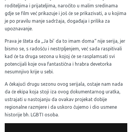
roditeljima i prijateljima, naročito u malim sredinama
gdje se film već prikazuje i još će se prikazivati, a u kojima
je po pravilu manje sadržaja, događaja i prilika za
upoznavanje.
Prava je šteta da „Ja bi’ da to imam doma“ nije serija, jer
bismo se, s radošću i nestrpljenjem, već sada raspitivali
kad će ta druga sezona u kojoj će se rasplamsati svi
potencijali koje ova fantastična i hrabra devetorka
nesumnjivo krije u sebi.
A čekajući drugu sezonu ovog serijala, ostaje nam nada
da će ekipa koja stoji iza ovog dokumentarnog uratka,
ustrajati u nastojanju da ovakav projekat dobije
regionalne razmjere i da uskoro čujemo i dio usmene
historije bh. LGBTI osoba.