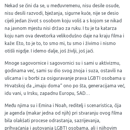
Nekad se čini da se, u međuvremenu, nisu desile osude,
nisu desili razvodi, bježanja, sigurne kuće, nije se desio
cijeli jedan život s osobom koju voliš a s kojom se nikad
na javnom mjestu nisi držao za ruku. I tu je ta katarza
koju nam ova devetorka velikodušno daje na kraju filma i
kaže: Eto, to je to, to smo mi, tu smo i živimo i nismo
otišli nigdje. I idemo dalje, još življi, još jači.
Mnoge sagovornice i sagovornici su i sami u aktivizmu,
godinama već, sami su dio svog znoja i suza, ostavili na
ulicama i u borbi za osiguravanje prava LGBTI osobama u
Hrvatskoj da „imaju doma“ ono po šta, generacijama već,
idu vani, u Irsku, zapadnu Europu, SAD…
Među njima su i Emina i Noah, reditelj i scenaristica, čija
je agenda (makar jedna od njih) pri stvaranju ovog filma
bila olakšati procese odrastanja, sazrijevanja,
prihvaćanja i autovanja LGBTI osobama, ali i njihovim