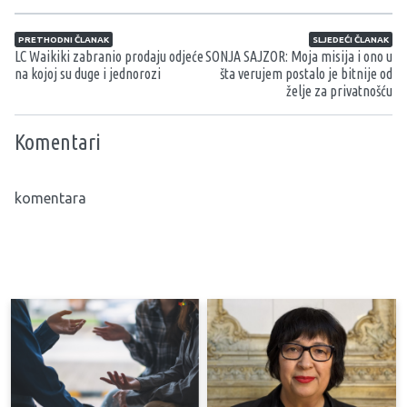
Navigacija članaka
PRETHODNI ČLANAK
SLJEDEĆI ČLANAK
LC Waikiki zabranio prodaju odjeće
SONJA SAJZOR: Moja misija i ono u
na kojoj su duge i jednorozi
šta verujem postalo je bitnije od
želje za privatnošću
Komentari
komentara