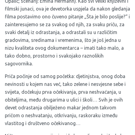
Opalić; scenarij: Emina Hermann). Kao svi veliki književni i
filmski junaci, ova je devetorka uspjela da nakon gledanja
filma postavimo ono čuveno pitanje „Šta je bilo poslije?“ i
zainteresujemo se za svakog od njih, za svaku priču, za
svaki detalj iz odrastanja, a odrastali su u različitim
gradovima, sredinama i vremenima, što je još jedna u
nizu kvaliteta ovog dokumentarca – imati tako malo, a
tako dobno, prostorno i svakojako raznolikih
sagovornika.
Priča počinje od samog početka: djetinjstva, onog doba
nevinosti u kojem nas već, tako zelene i nesvjesne sebe i
svijeta, dočekuju prva očekivanja, prva neshvaćanja, u
obiteljima, među drugarima u ulici i školi… Svih je ovih
devet odrastanja obilježeno makar jednom takvom
pričom o neshvatanju, otkrivanju, raskoraku između
vlastitog i društveno očekivanog…