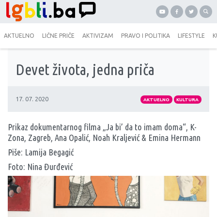
AKTUELNO
LIČNE PRIČE
AKTIVIZAM
PRAVO I POLITIKA
LIFESTYLE
K
Devet života, jedna priča
17. 07. 2020
AKTUELNO
KULTURA
Prikaz dokumentarnog filma „Ja bi’ da to imam doma“, K-
Zona, Zagreb, Ana Opalić, Noah Kraljević & Emina Hermann
Piše: Lamija Begagić
Foto: Nina Đurđević