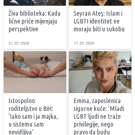
Živa biblioteka: Kada
Seyran Ateş: Islam i
lične priče mijenjaju
LGBTI identitet ne
perspektive
moraju biti u sukobu
21. 07. 2026
17. 07. 2026
Istospolno
Emina, zaposlenica
roditeljstvo u BiH:
sigurne kuće: ‘Mladi
‘Iako sam i ja majka,
LGBT ljudi ne traže
u sistemu sam
privilegije, nego
nevidljiva’
pravo da budu