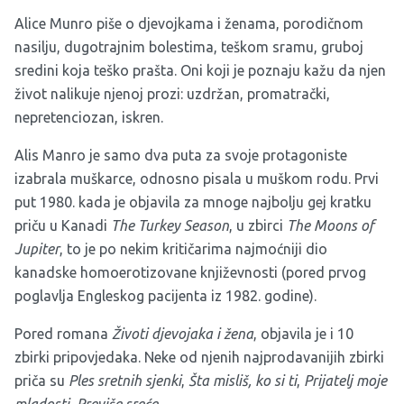
Alice Munro piše o djevojkama i ženama, porodičnom
nasilju, dugotrajnim bolestima, teškom sramu, gruboj
sredini koja teško prašta. Oni koji je poznaju kažu da njen
život nalikuje njenoj prozi: uzdržan, promatrački,
nepretenciozan, iskren.
Alis Manro je samo dva puta za svoje protagoniste
izabrala muškarce, odnosno pisala u muškom rodu. Prvi
put 1980. kada je objavila za mnoge najbolju gej kratku
priču u Kanadi
The Turkey Season
, u zbirci
The Moons of
Jupiter
, to je po nekim kritičarima najmoćniji dio
kanadske homoerotizovane književnosti (pored prvog
poglavlja Engleskog pacijenta iz 1982. godine).
Pored romana
Životi djevojaka i žena
, objavila je i 10
zbirki pripovjedaka. Neke od njenih najprodavanijih zbirki
priča su
Ples sretnih sjenki
,
Šta misliš, ko si ti
,
Prijatelj moje
mladosti
,
Previše sreće
.