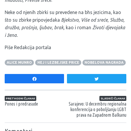
Neke od njenih zbirki su prevedene na bhs jezicima, kao
što su zbirke pripovjedaka
Bjekstvo
,
Više od sreće
,
Služba,
družba, prošnja, ljubav, brak,
kao i roman
Životi djevojaka
i žena.
Piše Redakcija portala
ALICE MUNRO
HEJ I LEZBEJSKE PRICE
NOBELOVA NAGRADA
Share
Tweet
Navigacija članaka
PRETHODNI ČLANAK
SLJEDEĆI ČLANAK
Ponos i predrasude
Sarajevo: U decembru regionalna
konferencija o poboljšanju LGBT
prava na Zapadnom Balkanu