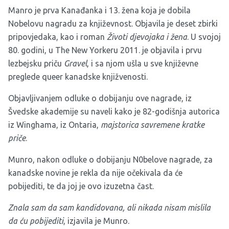
Manro je prva Kanađanka i 13. žena koja je dobila
Nobelovu nagradu za književnost. Objavila je deset zbirki
pripovjedaka, kao i roman
Životi djevojaka i žena
. U svojoj
80. godini, u The New Yorkeru 2011. je objavila i prvu
lezbejsku priču
Gravel
, i sa njom ušla u sve književne
preglede queer kanadske knjižvenosti.
Objavljivanjem odluke o dobijanju ove nagrade, iz
Švedske akademije su naveli kako je 82-godišnja autorica
iz Winghama, iz Ontaria,
majstorica savremene kratke
priče
.
Munro, nakon odluke o dobijanju N0belove nagrade, za
kanadske novine je rekla da nije očekivala da će
pobijediti, te da joj je ovo izuzetna čast.
Znala sam da sam kandidovana, ali nikada nisam mislila
da ću pobijediti
, izjavila je Munro.