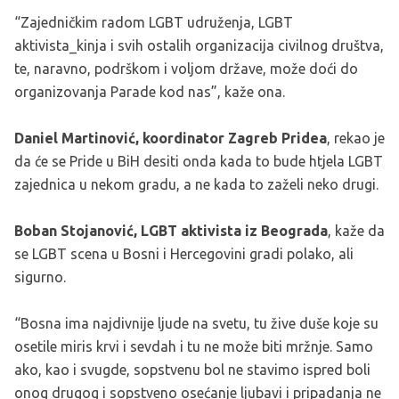
“Zajedničkim radom LGBT udruženja, LGBT
aktivista_kinja i svih ostalih organizacija civilnog društva,
te, naravno, podrškom i voljom države, može doći do
organizovanja Parade kod nas”, kaže ona.
Daniel Martinović, koordinator Zagreb Pridea
, rekao je
da će se Pride u BiH desiti onda kada to bude htjela LGBT
zajednica u nekom gradu, a ne kada to zaželi neko drugi.
Boban Stojanović, LGBT aktivista iz Beograda
, kaže da
se LGBT scena u Bosni i Hercegovini gradi polako, ali
sigurno.
“Bosna ima najdivnije ljude na svetu, tu žive duše koje su
osetile miris krvi i sevdah i tu ne može biti mržnje. Samo
ako, kao i svugde, sopstvenu bol ne stavimo ispred boli
onog drugog i sopstveno osećanje ljubavi i pripadanja ne