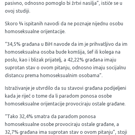
pasivno, odnosno pomoglo bi žrtvi nasilja”, ističe se u
ovoj studiji.
Skoro ¾ ispitanih navodi da ne poznaje nijednu osobu
homoseksualne orijentacije.
“34,5% građana u BiH navode da im je prihvatljivo da im
homoseksualna osoba bude komšija, šef ili kolega na
poslu, kao i blizak prijatelj, a 42,22% građana imaju
suprotan stav o ovom pitanju, odnosno imaju socijalnu
distancu prema homoseksualnim osobama”.
Istraživanje je utvrdilo da su stavovi građana podijeljeni
kada je riječ o tome da li paradom ponosa osobe
homoseksualne orijentacije provociraju ostale građane.
“Tako 32,4% smatra da paradom ponosa
homoseksualne osobe provociraju ostale građane, a
32,7% građana ima suprotan stav o ovom pitanju”, stoji