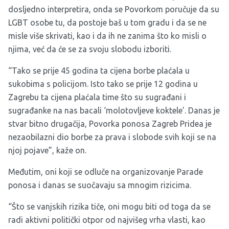
dosljedno interpretira, onda se Povorkom poručuje da su
LGBT osobe tu, da postoje baš u tom gradu i da se ne
misle više skrivati, kao i da ih ne zanima što ko misli o
njima, već da će se za svoju slobodu izboriti.
“Tako se prije 45 godina ta cijena borbe plaćala u
sukobima s policijom. Isto tako se prije 12 godina u
Zagrebu ta cijena plaćala time što su sugrađani i
sugrađanke na nas bacali ‘molotovljeve koktele’. Danas je
stvar bitno drugačija, Povorka ponosa Zagreb Pridea je
nezaobilazni dio borbe za prava i slobode svih koji se na
njoj pojave”, kaže on.
Međutim, oni koji se odluče na organizovanje Parade
ponosa i danas se suočavaju sa mnogim rizicima.
“Što se vanjskih rizika tiče, oni mogu biti od toga da se
radi aktivni politički otpor od najvišeg vrha vlasti, kao