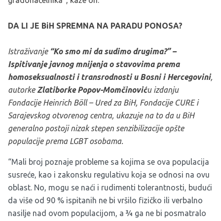
DA LI JE BiH SPREMNA NA PARADU PONOSA?
Istraživanje
“Ko smo mi da sudimo drugima?” –
Ispitivanje javnog mnijenja o stavovima prema
homoseksualnosti i transrodnosti u Bosni i Hercegovini
,
autorke
Zlatiborke Popov-Momčinović
u izdanju
Fondacije Heinrich Böll – Ured za BiH, Fondacije CURE i
Sarajevskog otvorenog centra, ukazuje na to da u BiH
generalno postoji nizak stepen senzibilizacije opšte
populacije prema LGBT osobama.
“Mali broj poznaje probleme sa kojima se ova populacija
susreće, kao i zakonsku regulativu koja se odnosi na ovu
oblast. No, mogu se naći i rudimenti tolerantnosti, budući
da više od 90 % ispitanih ne bi vršilo fizičko ili verbalno
nasilje nad ovom populacijom, a ¾ ga ne bi posmatralo