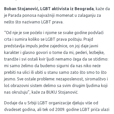
Boban Stojanović, LGBT aktivista iz Beograda
, kaže da
je Parada ponosa najvažniji momenat u zalaganju za
nešto što nazivamo LGBT prava.
“Od nje je sve počelo i njome se svake godine podvlači
crta i sumira koliko se LGBT prava poštuju. Prajd
predstavlja impuls jedne zajednice, on joj daje javni
karakter i glasno govori o tome da mi, pederi, lezbejke,
trandže i svi ostali kvir ljudi nemamo čega da se stidimo:
mi samo želimo da budemo sigurni da nas niko neće
prebiti na ulici ili ubiti u stanu samo zato što smo to što
jesmo. Sve ostale probleme: nezaposlenost, siromaštvo i
loš obrazovni sistem delimo sa svim drugim ljudima koji
nas okružuju”, kaže za BUKU Stojanović.
Dodaje da u Srbiji LGBT organizacije djeluju više od
dvadeset godina, ali tek od 2009. godine LGBT priča ulazi