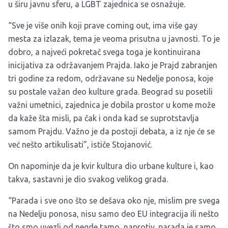
u širu javnu sferu, a LGBT zajednica se osnažuje.
“Sve je više onih koji prave coming out, ima više gay
mesta za izlazak, tema je veoma prisutna u javnosti. To je
dobro, a najveći pokretač svega toga je kontinuirana
inicijativa za održavanjem Prajda. Iako je Prajd zabranjen
tri godine za redom, održavane su Nedelje ponosa, koje
su postale važan deo kulture grada. Beograd su posetili
važni umetnici, zajednica je dobila prostor u kome može
da kaže šta misli, pa čak i onda kad se suprotstavlja
samom Prajdu. Važno je da postoji debata, a iz nje će se
već nešto artikulisati”, ističe Stojanović.
On napominje da je kvir kultura dio urbane kulture i, kao
takva, sastavni je dio svakog velikog grada.
“Parada i sve ono što se dešava oko nje, mislim pre svega
na Nedelju ponosa, nisu samo deo EU integracija ili nešto
što smo uvezli od negde tamo, naprotiv, parada je samo