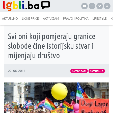
AKTUELNO
LIČNE PRIČE
AKTIVIZAM
PRAVO I POLITIKA
LIFESTYLE
K
Svi oni koji pomjeraju granice
slobode čine istorijsku stvar i
mijenjaju društvo
22. 06. 2014
AKTIVIZAM
AKTUELNO