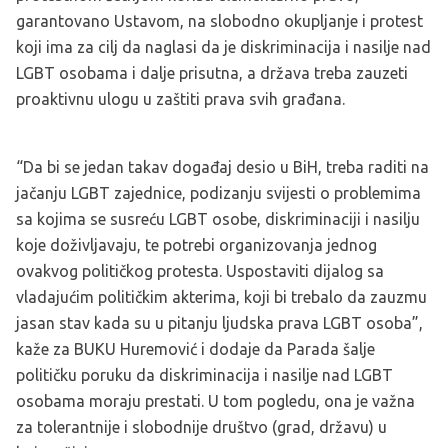
garantovano Ustavom, na slobodno okupljanje i protest
koji ima za cilj da naglasi da je diskriminacija i nasilje nad
LGBT osobama i dalje prisutna, a država treba zauzeti
proaktivnu ulogu u zaštiti prava svih građana.
“Da bi se jedan takav događaj desio u BiH, treba raditi na
jačanju LGBT zajednice, podizanju svijesti o problemima
sa kojima se susreću LGBT osobe, diskriminaciji i nasilju
koje doživljavaju, te potrebi organizovanja jednog
ovakvog političkog protesta. Uspostaviti dijalog sa
vladajućim političkim akterima, koji bi trebalo da zauzmu
jasan stav kada su u pitanju ljudska prava LGBT osoba”,
kaže za BUKU Huremović i dodaje da Parada šalje
političku poruku da diskriminacija i nasilje nad LGBT
osobama moraju prestati. U tom pogledu, ona je važna
za tolerantnije i slobodnije društvo (grad, državu) u