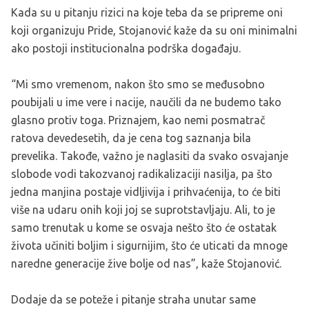
Kada su u pitanju rizici na koje teba da se pripreme oni
koji organizuju Pride, Stojanović kaže da su oni minimalni
ako postoji institucionalna podrška događaju.
“Mi smo vremenom, nakon što smo se međusobno
poubijali u ime vere i nacije, naučili da ne budemo tako
glasno protiv toga. Priznajem, kao nemi posmatrač
ratova devedesetih, da je cena tog saznanja bila
prevelika. Takođe, važno je naglasiti da svako osvajanje
slobode vodi takozvanoj radikalizaciji nasilja, pa što
jedna manjina postaje vidljivija i prihvaćenija, to će biti
više na udaru onih koji joj se suprotstavljaju. Ali, to je
samo trenutak u kome se osvaja nešto što će ostatak
života učiniti boljim i sigurnijim, što će uticati da mnoge
naredne generacije žive bolje od nas”, kaže Stojanović.
Dodaje da se poteže i pitanje straha unutar same