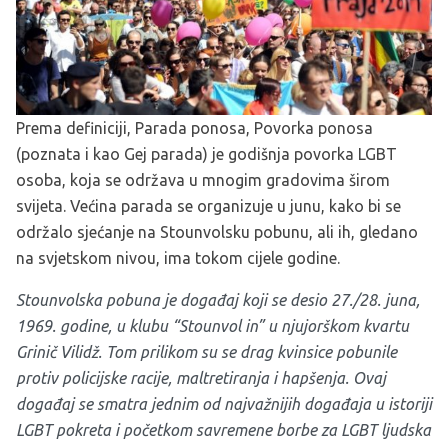
Prema definiciji, Parada ponosa, Povorka ponosa
(poznata i kao Gej parada) je godišnja povorka LGBT
osoba, koja se održava u mnogim gradovima širom
svijeta. Većina parada se organizuje u junu, kako bi se
održalo sjećanje na Stounvolsku pobunu, ali ih, gledano
na svjetskom nivou, ima tokom cijele godine.
Stounvolska pobuna je događaj koji se desio 27./28. juna,
1969. godine, u klubu “Stounvol in” u njujorškom kvartu
Grinič Vilidž. Tom prilikom su se drag kvinsice pobunile
protiv policijske racije, maltretiranja i hapšenja. Ovaj
događaj se smatra jednim od najvažnijih događaja u istoriji
LGBT pokreta i početkom savremene borbe za LGBT ljudska