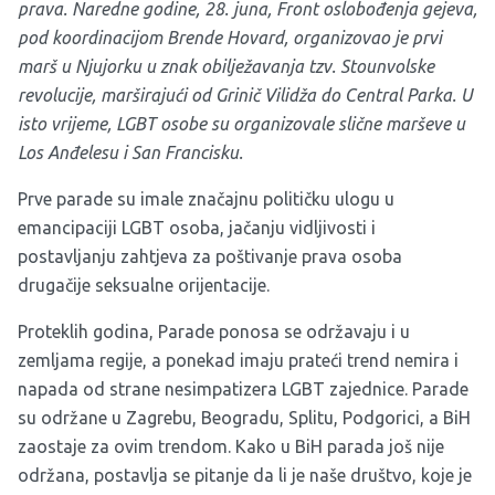
prava. Naredne godine, 28. juna, Front oslobođenja gejeva,
pod koordinacijom Brende Hovard, organizovao je prvi
marš u Njujorku u znak obilježavanja tzv. Stounvolske
revolucije, marširajući od Grinič Vilidža do Central Parka. U
isto vrijeme, LGBT osobe su organizovale slične marševe u
Los Anđelesu i San Francisku.
Prve parade su imale značajnu političku ulogu u
emancipaciji LGBT osoba, jačanju vidljivosti i
postavljanju zahtjeva za poštivanje prava osoba
drugačije seksualne orijentacije.
Proteklih godina, Parade ponosa se održavaju i u
zemljama regije, a ponekad imaju prateći trend nemira i
napada od strane nesimpatizera LGBT zajednice. Parade
su održane u Zagrebu, Beogradu, Splitu, Podgorici, a BiH
zaostaje za ovim trendom. Kako u BiH parada još nije
održana, postavlja se pitanje da li je naše društvo, koje je