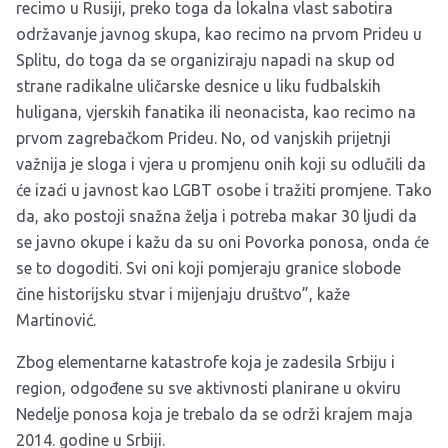
recimo u Rusiji, preko toga da lokalna vlast sabotira
održavanje javnog skupa, kao recimo na prvom Prideu u
Splitu, do toga da se organiziraju napadi na skup od
strane radikalne uličarske desnice u liku fudbalskih
huligana, vjerskih fanatika ili neonacista, kao recimo na
prvom zagrebačkom Prideu. No, od vanjskih prijetnji
važnija je sloga i vjera u promjenu onih koji su odlučili da
će izaći u javnost kao LGBT osobe i tražiti promjene. Tako
da, ako postoji snažna želja i potreba makar 30 ljudi da
se javno okupe i kažu da su oni Povorka ponosa, onda će
se to dogoditi. Svi oni koji pomjeraju granice slobode
čine historijsku stvar i mijenjaju društvo”, kaže
Martinović.
Zbog elementarne katastrofe koja je zadesila Srbiju i
region, odgođene su sve aktivnosti planirane u okviru
Nedelje ponosa koja je trebalo da se održi krajem maja
2014. godine u Srbiji.