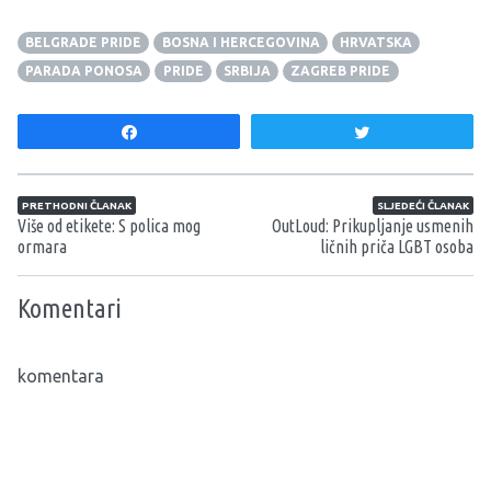
BELGRADE PRIDE
BOSNA I HERCEGOVINA
HRVATSKA
PARADA PONOSA
PRIDE
SRBIJA
ZAGREB PRIDE
Share
Tweet
Navigacija članaka
PRETHODNI ČLANAK
SLJEDEĆI ČLANAK
Više od etikete: S polica mog
OutLoud: Prikupljanje usmenih
ormara
ličnih priča LGBT osoba
Komentari
komentara