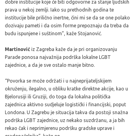
dobre institucije koje će biti odgovorne za stanje ljudskih
prava u nekoj zemlji. Iako su prethodnih godina te
institucije bile prilično inertne, čini mi se da se one polako
dozivaju pameti i da osim forme prepoznaju da treba da
budu ispunjene i suštinom”, kaže Stojanović.
Martinović
iz Zagreba kaže da je pri organizovanju
Parade ponosa najvažnija podrška lokalne LGBT
zajednice, a da je sve ostalo manje bitno.
“Povorka se može održati i u najneprijateljskijem
okruženju, ilegalno, u obliku kratke direktne akcije, kao u
Bjelorusiji ili Gruziji, do toga da lokalna politička
zajednica aktivno sudjeluje logistički i financijski, poput
Londona. U Zagrebu je situacija takva da postoji snažna
podrška LGBT zajednice, uz nekako suzdržanu, a ja bih
rekao čak i neprimjerenu podršku gradske uprave i
gradonačelnika”, kaže on.