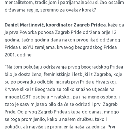
mentalitetom, tradicijom i patrijarhalnošću slično ostalim
državama regije, spremno za ovakav korak?
Daniel Martinović, koordinator Zagreb Pridea
, kaže da
je prva Povorka ponosa Zagreb Pride održana prije 12
godina, tačno godinu dana nakon prvog ikad održanog
Pridea u exYU zemljama, krvavog beogradskog Pridea
2001. godine.
“Na tom pokušaju održavanja prvog beogradskog Pridea
bilo je dosta žena, feministkinja i lezbijki iz Zagreba, koje
su po povratku odlučile inicirati prvi Pride u Hrvatskoj.
Krvave slike iz Beograda su toliko snažno utjecale na
mnoge LGBT osobe u Hrvatskoj, pa i na mene osobno, i
zato je sasvim jasno bilo da će se održati i prvi Zagreb
Pride. Od prvog Zagreb Pridea skupa do danas, mnogo
se toga promijenilo, kako u našem društvu, tako i
politički, ali najviše se promijenila naša zajednica. Prvi