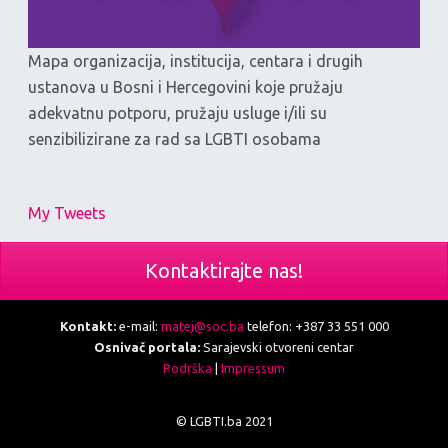
Mapa organizacija, institucija, centara i drugih
ustanova u Bosni i Hercegovini koje pružaju
adekvatnu potporu, pružaju usluge i/ili su
senzibilizirane za rad sa LGBTI osobama
My Tweets
Kontaktirajte nas!
Kontakt:
e-mail:
matej@soc.ba
telefon: +387 33 551 000
Osnivač portala:
Sarajevski otvoreni centar
Podrška
|
Impressum
© LGBTI.ba 2021