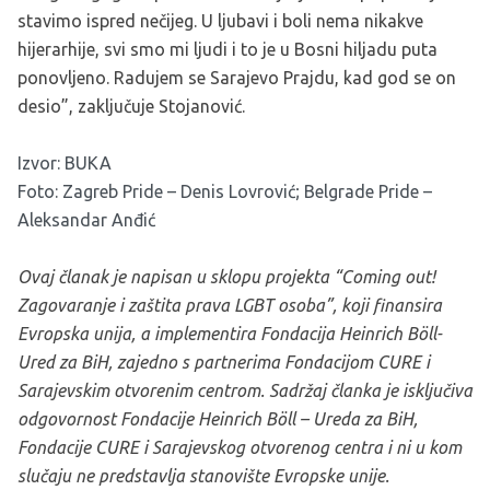
stavimo ispred nečijeg. U ljubavi i boli nema nikakve
hijerarhije, svi smo mi ljudi i to je u Bosni hiljadu puta
ponovljeno. Radujem se Sarajevo Prajdu, kad god se on
desio”, zaključuje Stojanović.
Izvor:
BUKA
Foto: Zagreb Pride – Denis Lovrović; Belgrade Pride –
Aleksandar Anđić
Ovaj članak je napisan u sklopu projekta “Coming out!
Zagovaranje i zaštita prava LGBT osoba”, koji finansira
Evropska unija, a implementira Fondacija Heinrich Böll-
Ured za BiH, zajedno s partnerima Fondacijom CURE i
Sarajevskim otvorenim centrom. Sadržaj članka je isključiva
odgovornost Fondacije Heinrich Böll – Ureda za BiH,
Fondacije CURE i Sarajevskog otvorenog centra i ni u kom
slučaju ne predstavlja stanovište Evropske unije.