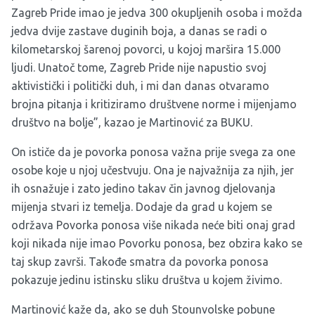
Zagreb Pride imao je jedva 300 okupljenih osoba i možda
jedva dvije zastave duginih boja, a danas se radi o
kilometarskoj šarenoj povorci, u kojoj maršira 15.000
ljudi. Unatoč tome, Zagreb Pride nije napustio svoj
aktivistički i politički duh, i mi dan danas otvaramo
brojna pitanja i kritiziramo društvene norme i mijenjamo
društvo na bolje”, kazao je Martinović za BUKU.
On ističe da je povorka ponosa važna prije svega za one
osobe koje u njoj učestvuju. Ona je najvažnija za njih, jer
ih osnažuje i zato jedino takav čin javnog djelovanja
mijenja stvari iz temelja. Dodaje da grad u kojem se
održava Povorka ponosa više nikada neće biti onaj grad
koji nikada nije imao Povorku ponosa, bez obzira kako se
taj skup završi. Takođe smatra da povorka ponosa
pokazuje jedinu istinsku sliku društva u kojem živimo.
Martinović kaže da, ako se duh Stounvolske pobune