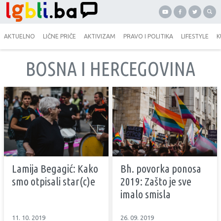
AKTUELNO
LIČNE PRIČE
AKTIVIZAM
PRAVO I POLITIKA
LIFESTYLE
K
BOSNA I HERCEGOVINA
Lamija Begagić: Kako
Bh. povorka ponosa
smo otpisali star(c)e
2019: Zašto je sve
imalo smisla
11. 10. 2019
26. 09. 2019