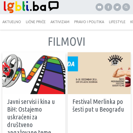
AKTUELNO
LIČNE PRIČE
AKTIVIZAM
PRAVO I POLITIKA
LIFESTYLE
K
FILMOVI
Javni servisi i kina u
Festival Merlinka po
BiH: Ostajemo
šesti put u Beogradu
uskraćeni za
društveno
angažovane teme