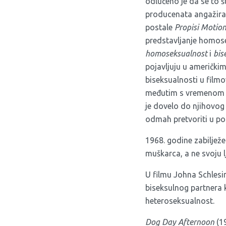
odlučeno je da se to št
producenata angažiral
postale
Propisi Motion
predstavljanje homose
homoseksualnost
i
bis
pojavljuju u američki
biseksualnosti u film
međutim s vremenom su
je dovelo do njihovog
odmah pretvoriti u po
1968. godine zabilježe
muškarca, a ne svoju l
U filmu Johna Schlesi
biseksulnog partnera k
heteroseksualnost.
Dog
Day
Afternoon
(19