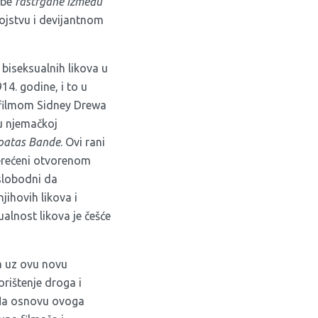
obe
rastrgane između
jstvu i devijantnom
biseksualnih likova u
14. godine, i to u
 filmom Sidney Drewa
 u njemačkoj
patas Bande
. Ovi rani
terećeni otvorenom
 slobodni da
jihovih likova i
alnost likova je češće
 a uz ovu novu
rištenje droga i
Na osnovu ovoga