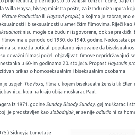
o prije regulira, prije nego što to vanjski cenzori učine, pa je g
a Willa Haysa, bivšeg ministra pošte, za izradu niza uputa koj
 Picture Production
ili
Haysovi propisi
, a kojima je zabranjeno e
ksualnosti i biseksualnosti u američkim filmovima. Riječi kao 
eksualnost
nisu mogle da budu ni izgovorene, dok se praktički b
m filmovima u periodu od 1930. do 1940. godine. Nedostatak p
ovima su možda poticali popularno vjerovanje da biseksualnost 
 odvažni filmaši počeli objavljivati fimove nepridržavajući s
 nestanka u 60-im godinama 20. stoljeća. Propast
Haysovih pr
zitivan prikaz o homoseksualnim i biseksualnim osobama.
n je uspjeh
The Foxa
, filma u kojem biseksualni ženski lik Ellen 
jubavnicu, koju na kraju ubija muškarac Paul.
ngera iz 1971. godine
Sunday
Bloody
Sunday
, gej muškarac i str
oji je predstavljen kao
slobodnjak
jer se nije
odlu
čio
ni za homo
75.) Sidneyja Lumeta je