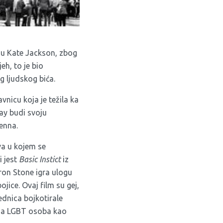
gu Kate Jackson, zbog
eh, to je bio
 ljudskog bića.
vnicu koja je težila ka
ay budi svoju
lenna.
va u kojem se
i jest
Basic Instict
iz
ron Stone igra ulogu
ojice. Ovaj film su gej,
ednica bojkotirale
nja LGBT osoba kao