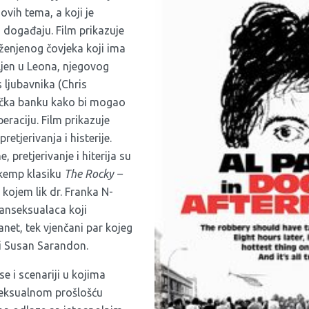
ovih tema, a koji je
 događaju. Film prikazuje
oženjenog čovjeka koji ima
ubljen u Leona, njegovog
 ljubavnika (Chris
ačka banku kako bi mogao
eraciju. Film prikazuje
retjerivanja i histerije.
, pretjerivanje i hiterija su
 kemp klasiku
The
Rocky
–
u kojem lik dr. Franka N-
ranseksualaca koji
net, tek vjenčani par kojeg
 i Susan Sarandon.
e i scenariji u kojima
seksualnom prošlošću