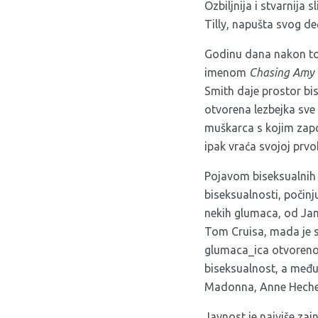
Ozbiljnija i stvarnija s
Tilly, napušta svog de
Godinu dana nakon to
imenom
Chasing Amy 
Smith daje prostor bis
otvorena lezbejka sve 
muškarca s kojim započ
ipak vraća svojoj prvob
Pojavom biseksualnih 
biseksualnosti, počinj
nekih glumaca, od Ja
Tom Cruisa, mada je 
glumaca_ica otvoreno
biseksualnost, a međ
Madonna, Anne Hech
Javnost je najviše zain