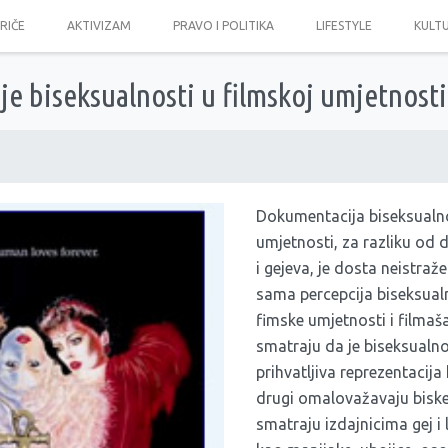
PRIČE
AKTIVIZAM
PRAVO I POLITIKA
LIFESTYLE
KULT
je biseksualnosti u filmskoj umjetnosti
Dokumentacija biseksualno
umjetnosti, za razliku od 
i gejeva, je dosta neistraž
sama percepcija biseksualn
fimske umjetnosti i filmaša
smatraju da je biseksualn
prihvatljiva reprezentacij
drugi omalovažavaju biskes
smatraju izdajnicima gej i l