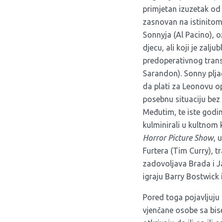
primjetan izuzetak od 
zasnovan na istinitom
Sonnyja (Al Pacino), 
djecu, ali koji je zalj
predoperativnog trans
Sarandon). Sonny plj
da plati za Leonovu op
posebnu situaciju bez p
Međutim, te iste godine
kulminirali u kultnom
Horror
Picture
Show
, 
Furtera (Tim Curry), t
zadovoljava Brada i Ja
igraju Barry Bostwick
Pored toga pojavljuju s
vjenčane osobe sa bi