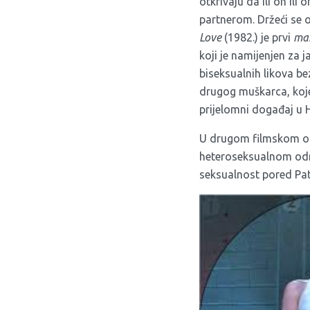
otkrivaju da ili on ili
partnerom. Držeći se 
Love
(1982.) je prvi
ma
koji je namijenjen za 
biseksualnih likova b
drugog muškarca, kojeg
prijelomni događaj u 
U drugom filmskom ostv
heteroseksualnom od
seksualnost pored Patr