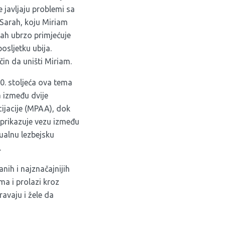
 javljaju problemi sa
 Sarah, koju Miriam
rah ubrzo primjećuje
sljetku ubija.
in da uništi Miriam.
20. stoljeća ova tema
a između dvije
cijacije (MPAA), dok
r prikazuje vezu između
sualnu lezbejsku
.
nih i najznačajnijih
ma i prolazi kroz
ravaju i žele da