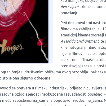
kao manijake, ubojice, os
dva svijeta
sklone samoubo
ponašanju.
Prvi dokumentarni nastupi 
filmovima zabilježeni su 19
američkoj kinematografiji
A Florida Enchantment
, te
kinematografiji filmom
Za
nijemi filmovi nisu bili op
cenzurom, i filmaši su bili
predstavljaju seksualnost n
 ograničenja u društvenim običajima ovog razdoblja. Ipak seksu
 što je ona sigurno određena.
ood se pretvara u filmsku industrijsku prijestolnicu svijeta,
i masovna ozloglašenost i neobuzdana razuzdanost, posebno ko
sa među zaposlenicima_cama, a pogotovo izvođačima_cama. 