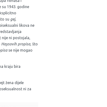
rupa filmaša i
e su 1943. godine
ksplicitno
što su
gej
,
iseksualni likova ne
redstavljanja
nije ni postojala,
e
Haysovih propisa
, što
opisa
se nije mogao
na kraju bira
ejt žena dijele
seksualnost ni za