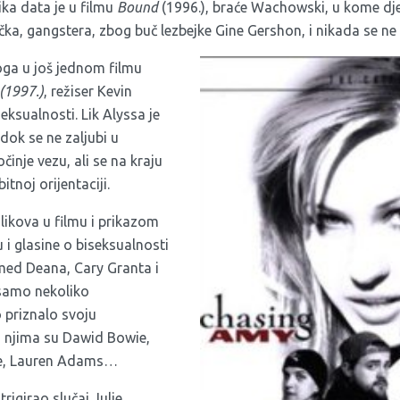
lika data je u filmu
Bound
(1996.), braće Wachowski, u kome dje
čka, gangstera, zbog buč lezbejke Gine Gershon, i nikada se ne
ga u još jednom filmu
(1997.)
, režiser Kevin
eksualnosti. Lik Alyssa je
dok se ne zaljubi u
inje vezu, ali se na kraju
itnoj orijentaciji.
likova u filmu i prikazom
u i glasine o biseksualnosti
med Deana, Cary Granta i
samo nekoliko
 priznalo svoju
u njima su Dawid Bowie,
e, Lauren Adams…
trigirao slučaj Julie