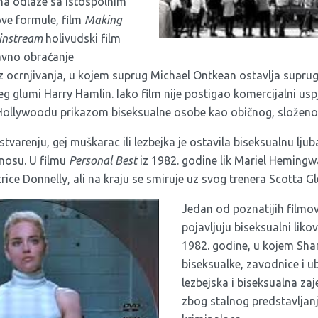
 ona odlaze sa istospolnim
ove formule, film
Making
instream
holivudski film
javno obraćanje
ez ocrnjivanja, u kojem suprug Michael Ontkean ostavlja supru
 glumi Harry Hamlin. Iako film nije postigao komercijalni uspj
Hollywoodu prikazom biseksualne osobe kao običnog, složenog
arenju, gej muškarac ili lezbejka je ostavila biseksualnu ljuba
nosu. U filmu
Personal Best
iz 1982. godine lik Mariel Hemingw
ice Donnelly, ali na kraju se smiruje uz svog trenera Scotta G
Jedan od poznatijih filmo
pojavljuju biseksualni likov
1982. godine, u kojem Sha
biseksualke, zavodnice i ub
lezbejska i biseksualna zaj
zbog stalnog predstavlja