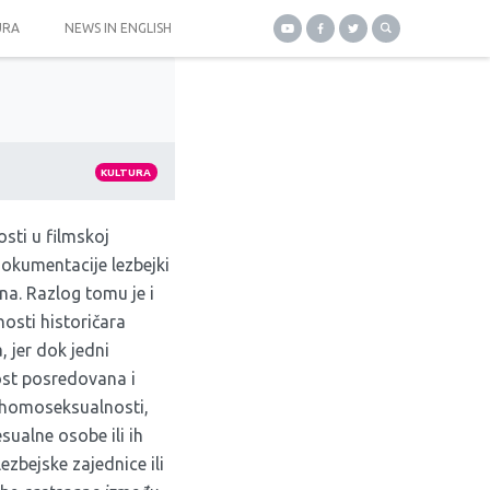
URA
NEWS IN ENGLISH
KULTURA
sti u filmskoj
dokumentacije lezbejki
ena. Razlog tomu je i
osti historičara
, jer dok jedni
ost posredovana i
a homoseksualnosti,
ualne osobe ili ih
ezbejske zajednice ili