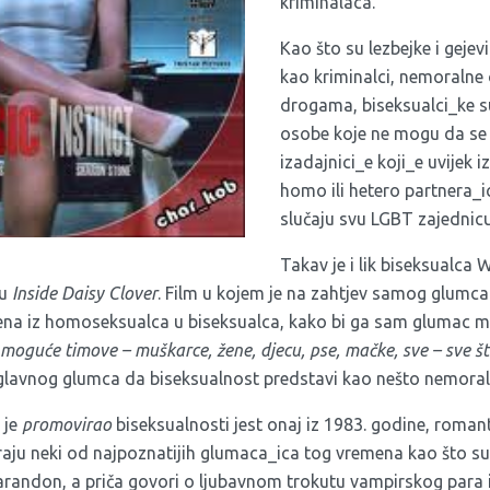
kriminalaca.
Kao što su lezbejke i gejevi
kao kriminalci, nemoralne
drogama, biseksualci_ke s
osobe koje ne mogu da se 
izadajnici_e koji_e uvijek i
homo ili hetero partnera_ic
slučaju svu LGBT zajednicu
Takav je i lik biseksualca 
mu
Inside
Daisy
Clover
. Film u kojem je na zahtjev samog glumca
ena iz homoseksualca u biseksualca, kako bi ga sam glumac 
mogu
će
timove
– mu
škarce
, žene
, djecu
, pse
, ma
čke
, sve
– sve
št
glavnog glumca da biseksualnost predstavi kao nešto nemoraln
 je
promovirao
biseksualnosti jest onaj iz 1983. godine, roman
raju neki od najpoznatijih glumaca_ica tog vremena kao što s
randon, a priča govori o ljubavnom trokutu vampirskog para i