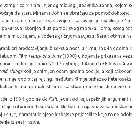
ke vampirice Miriam i njenog mlađeg ljubavnika Johna, kojem se
očinje da stari. Miriam i John se obraćaju za pomoć doktorici
ara je u vampiricu kao i sve svoje dosadašnje ljubavnike_ce. Sa
ih pokušava iskorijeniti uz pomoć svog momka Toma, kojeg napo
aminim uticajem, a vođena grižnjom savjesti, Sarah otkriva nač
pomak pri predstavljanju biseksualnosti u filmu, i 90-ih godina 
a tabuom. Film
Henry
and
June
(1990.) u kojem je prikazana vez
o prvi film koji je dobio NC-17 rejting od Američke Filmske Aso
Wild
Things
koji je snimljen osam godina poslije, a koji takođe
era, nije dobio taj rejting, međutim film je prikazao heterosek
ikakvu ili ima tek malu sličnost sa stvarnom lezbejskom vezom
cije iz 1994. godine
Go
Fish
,
jedan od najuspešnijih argumentira
ljučuje i otvoreno biseksualni lik, Dariu, koja spava sa muškarci
oju su joj nametnule njene lezbejske prijateljice koje to ne odob
enje iz sestrinstva.