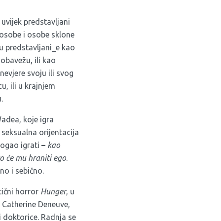
 uvijek predstavljani
 osobe i osobe sklone
u predstavljani_e kao
obavežu, ili kao
znevjere svoju ili svog
u, ili u krajnjem
.
Wadea, koje igra
 seksualna orijentacija
mogao igrati
–
kao
o
će
mu
hraniti
ego
.
o i sebično.
tični horror
Hunger
, u
u Catherine Deneuve,
 doktorice. Radnja se