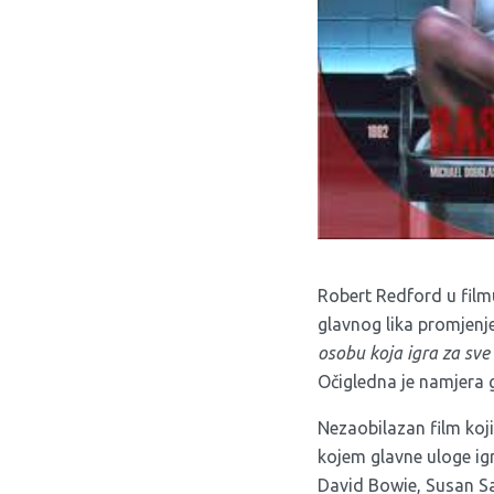
Robert Redford u fil
glavnog lika promjenj
osobu
koja
igra
za
sve
Očigledna je namjera 
Nezaobilazan film koji
kojem glavne uloge ig
David Bowie, Susan Sa