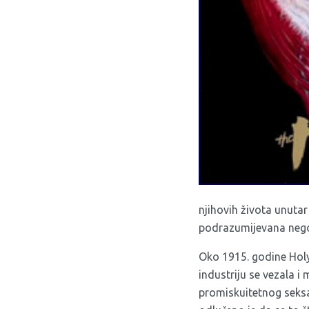
njihovih života unutar
podrazumijevana nego
Oko 1915. godine Holyw
industriju se vezala 
promiskuitetnog sek