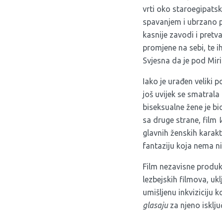
vrti oko staroegipats
spavanjem i ubrzano p
kasnije zavodi i pretv
promjene na sebi, te 
Svjesna da je pod Miri
Iako je urađen veliki 
još uvijek se smatral
biseksualne žene je bi
sa druge strane, film
glavnih ženskih karakt
fantaziju koja nema n
Film nezavisne produk
lezbejskih filmova, uk
umišljenu inkviziciju k
glasaju
za njeno isključ