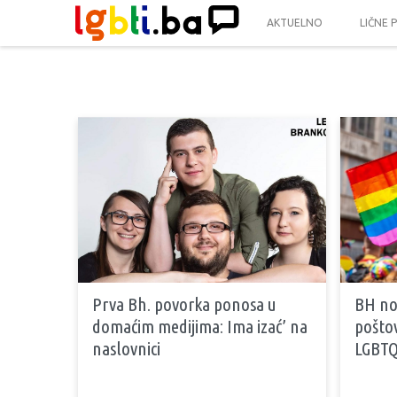
AKTUELNO
LIČNE 
Prva Bh. povorka ponosa u
BH nov
domaćim medijima: Ima izać’ na
poštov
naslovnici
LGBTQ 