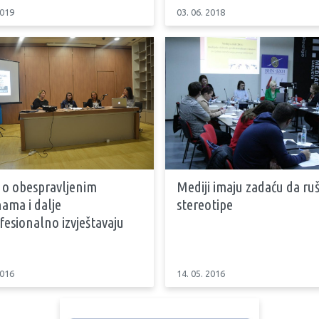
2019
03. 06. 2018
 o obespravljenim
Mediji imaju zadaću da ru
ama i dalje
stereotipe
esionalno izvještavaju
2016
14. 05. 2016