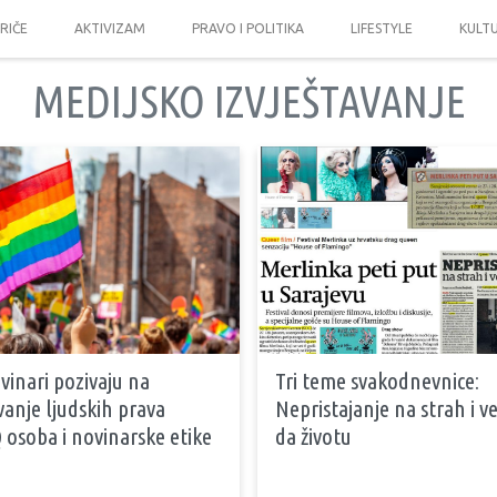
PRIČE
AKTIVIZAM
PRAVO I POLITIKA
LIFESTYLE
KULT
MEDIJSKO IZVJEŠTAVANJE
inari pozivaju na
Tri teme svakodnevnice:
anje ljudskih prava
Nepristajanje na strah i v
osoba i novinarske etike
da životu