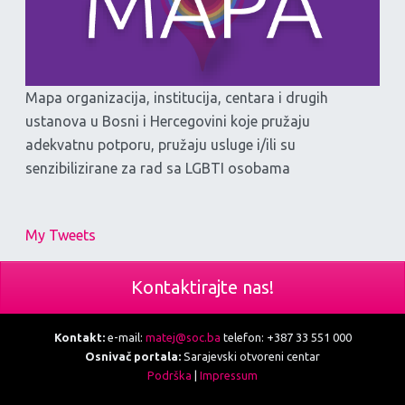
Mapa organizacija, institucija, centara i drugih
ustanova u Bosni i Hercegovini koje pružaju
adekvatnu potporu, pružaju usluge i/ili su
senzibilizirane za rad sa LGBTI osobama
My Tweets
Kontaktirajte nas!
Kontakt:
e-mail:
matej@soc.ba
telefon: +387 33 551 000
Osnivač portala:
Sarajevski otvoreni centar
Podrška
|
Impressum