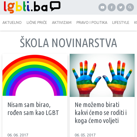
AKTUELNO
LIČNE PRIČE
AKTIVIZAM
PRAVO I POLITIKA
LIFESTYLE
K
ŠKOLA NOVINARSTVA
Nisam sam birao,
Ne možemo birati
rođen sam kao LGBT
kakvi ćemo se roditi i
koga ćemo voljeti
06. 06. 2017
06. 05. 2017