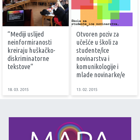
“Mediji uslijed
Otvoren poziv za
neinformiranosti
učešće u školi za
kreiraju huškačko-
studente/ice
diskriminatorne
novinarstva i
tekstove”
komunikologije i
mlade novinarke/e
18. 03. 2015
13. 02. 2015