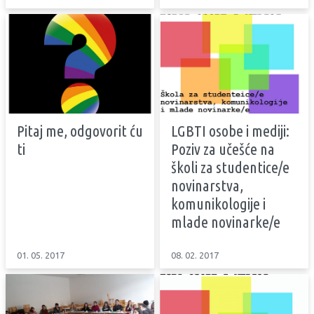
Pitaj me, odgovorit ću
LGBTI osobe i mediji:
ti
Poziv za učešće na
školi za studentice/e
novinarstva,
komunikologije i
mlade novinarke/e
01. 05. 2017
08. 02. 2017