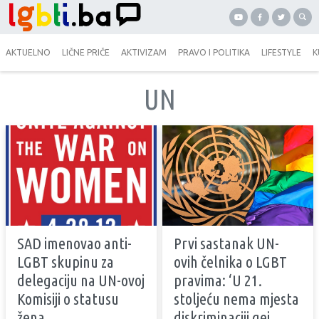
AKTUELNO
LIČNE PRIČE
AKTIVIZAM
PRAVO I POLITIKA
LIFESTYLE
K
UN
SAD imenovao anti-
Prvi sastanak UN-
LGBT skupinu za
ovih čelnika o LGBT
delegaciju na UN-ovoj
pravima: ‘U 21.
Komisiji o statusu
stoljeću nema mjesta
žena
diskriminaciji gej