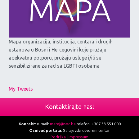
Mapa organizacija, institucija, centara i drugih
ustanova u Bosni i Hercegovini koje pružaju
adekvatnu potporu, pružaju usluge i/ili su
senzibilizirane za rad sa LGBTI osobama
My Tweets
Kontaktirajte nas!
Kontakt:
e-mail:
matej@soc.ba
telefon: +387 33 551 000
Osnivač portala:
Sarajevski otvoreni centar
Podrška
|
Impressum