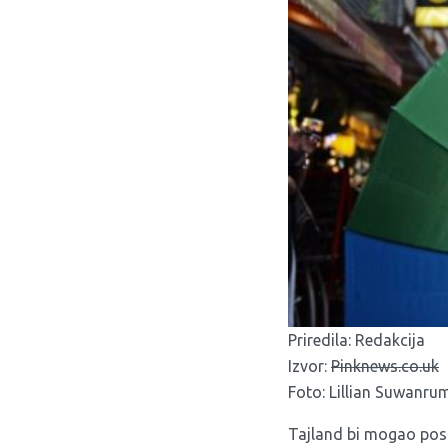
Priredila: Redakcija
Izvor:
Pinknews.co.uk
Foto: Lillian Suwanr
Tajland bi mogao post