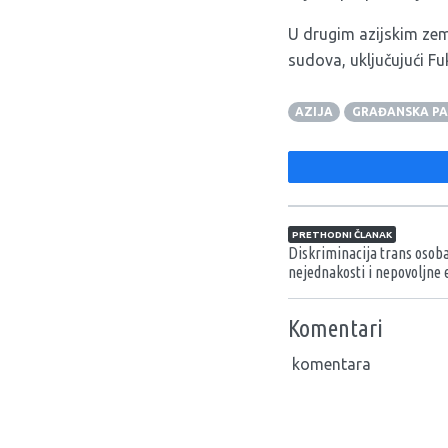
U drugim azijskim zem
sudova, uključujući F
AZIJA
GRAĐANSKA P
Navigacija član
PRETHODNI ČLANAK
Diskriminacija trans osoba
nejednakosti i nepovoljne
Komentari
komentara