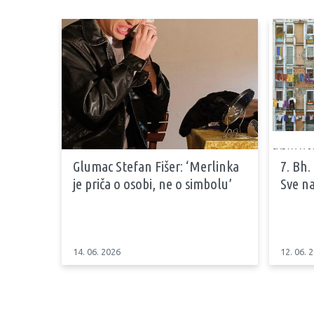
Glumac Stefan Fišer: ‘Merlinka
7. Bh.
je priča o osobi, ne o simbolu’
Sve na
14. 06. 2026
12. 06. 