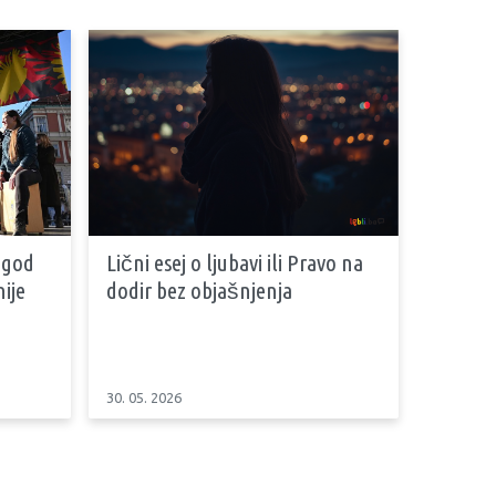
 god
Lični esej o ljubavi ili Pravo na
ije
dodir bez objašnjenja
30. 05. 2026