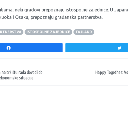
ljama, neki gradovi prepoznaju istospolne zajednice. U Japa
ukuoka i Osaku, prepoznaju građanska partnerstva.
ARTNERSTVA
ISTOSPOLNE ZAJEDNICE
TAJLAND
Share
T
aka
 na tržištu rada dovodi do
Happy Together: Vo
 ekonomske situacije