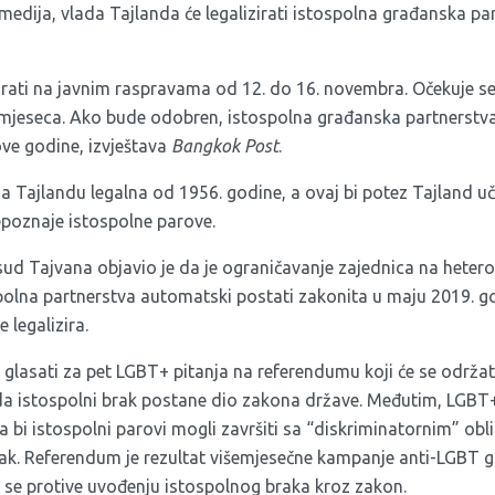
 medija, vlada Tajlanda će legalizirati istospolna građanska pa
irati na javnim raspravama od 12. do 16. novembra. Očekuje se
 mjeseca. Ako bude odobren, istospolna građanska partnerstva
ve godine, izvještava
Bangkok Post
.
 Tajlandu legalna od 1956. godine, a ovaj bi potez Tajland u
epoznaje istospolne parove.
 sud Tajvana objavio je da je ograničavanje zajednica na hete
spolna partnerstva automatski postati zakonita u maju 2019. g
 legalizira.
 glasati za pet LGBT+ pitanja na
referendumu koji će se održa
le da istospolni brak postane dio zakona države. Međutim, LGBT+ 
 da bi istospolni parovi mogli završiti sa “diskriminatornim” obl
k. Referendum je rezultat višemjesečne kampanje anti-LGBT gr
a se protive uvođenju istospolnog braka kroz zakon.