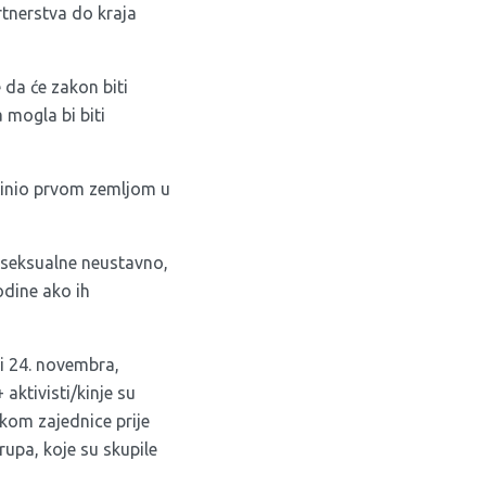
rtnerstva do kraja
 da će zakon biti
 mogla bi biti
činio prvom zemljom u
roseksualne neustavno,
odine ako ih
ti 24. novembra
,
aktivisti/kinje su
ikom zajednice prije
upa, koje su skupile