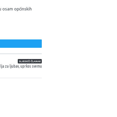
nu osam općinskih
weet
SLJEDEĆI ČLANAK
lja za ljubav, uprkos svemu