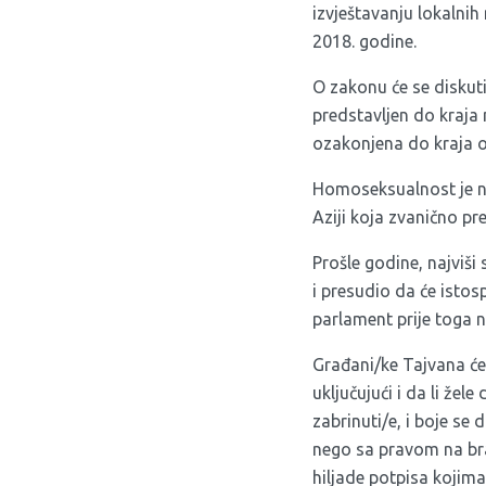
izvještavanju lokalnih
2018. godine.
O zakonu će se diskut
predstavljen do kraja
ozakonjena do kraja o
Homoseksualnost je na
Aziji koja zvanično pr
Prošle godine, najviši
i presudio da će isto
parlament prije toga ne
Građani/ke Tajvana će
uključujući i da li že
zabrinuti/e, i boje se
nego sa pravom na bra
hiljade potpisa kojim