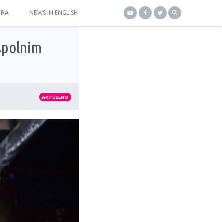
URA
NEWS IN ENGLISH
ospolnim
AKTUELNO