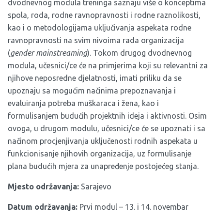
dvodnevnog modula treninga saznaju više o konceptima
spola, roda, rodne ravnopravnosti i rodne raznolikosti,
kao i o metodologijama uključivanja aspekata rodne
ravnopravnosti na svim nivoima rada organizacija
(
gender mainstreaming
). Tokom drugog dvodnevnog
modula, učesnici/ce će na primjerima koji su relevantni za
njihove neposredne djelatnosti, imati priliku da se
upoznaju sa mogućim načinima prepoznavanja i
evaluiranja potreba muškaraca i žena, kao i
formulisanjem budućih projektnih ideja i aktivnosti. Osim
ovoga, u drugom modulu, učesnici/ce će se upoznati i sa
načinom procjenjivanja uključenosti rodnih aspekata u
funkcionisanje njihovih organizacija, uz formulisanje
plana budućih mjera za unapređenje postojećeg stanja.
Mjesto održavanja:
Sarajevo
Datum održavanja:
Prvi modul –
13. i 14. novembar