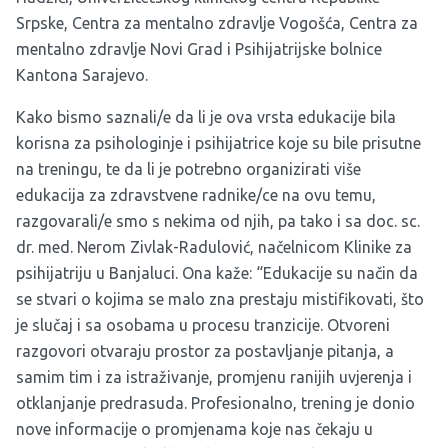
Srpske,
Centra za mentalno zdravlje
Vogošća,
Centra za
mentalno zdravlje
Novi Grad i Psihijatrijske bolnice
Kantona Sarajevo.
Kako bismo saznali/e da li je ova vrsta edukacije bila
korisna za psihologinje i psihijatrice koje su bile prisutne
na treningu, te da li je potrebno organizirati više
edukacija za zdravstvene radnike/ce na ovu temu,
razgovarali/e smo s nekima od njih, pa tako i sa doc. sc.
dr. med. Nerom Zivlak-Radulović, načelnicom Klinike za
psihijatriju u Banjaluci. Ona kaže: “Edukacije su način da
se stvari o kojima se malo zna prestaju mistifikovati, što
je slučaj i sa osobama u procesu tranzicije. Otvoreni
razgovori otvaraju prostor za postavljanje pitanja, a
samim tim i za istraživanje, promjenu ranijih uvjerenja i
otklanjanje predrasuda. Profesionalno, trening je donio
nove informacije o promjenama koje nas čekaju u