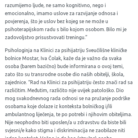
razumijemo ljude, ne samo kognitivno, nego i
emocionalno, imamo uslove za razvijanje odnosa i
povjerenja, što je uslov bez kojeg se ne može u
psihoterapijskom radu s bilo kojom osobom. Bilo mi je
zadovoljstvo prisustvovati treningu.”
Psihologinja na Klinici za psihijatriju Sveučilišne kliničke
bolnice Mostar, Iva Čolak, kaže da je važno da svaka
osoba (barem bazično) bude informirana o ovoj temi,
zato što su transrodne osobe dio naših obitelji, škola,
zajednice. “
Rad na Klinici za psihijatriju često znači rad sa
različitim. Međutim, različito nije uvijek patološko. Dio
mog svakodnevnog rada odnosi se na pružanje podrške
osobama koje dolaze iz konteksta bolničkog i/ili
ambulantnog liječenja, te po potrebi i njihovim obiteljima.
Nije neophodno biti uposlen/a u zdravstvu da biste bili
svjesni/e kako stigma i diskriminacija ne zaobilaze niti