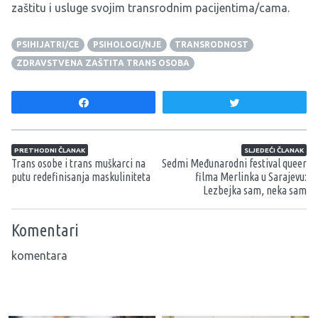
zaštitu i usluge svojim transrodnim pacijentima/cama.
PSIHIJATRI/CE
PSIHOLOGI/NJE
TRANSRODNOST
ZDRAVSTVENA ZAŠTITA TRANS OSOBA
Share
Tweet
Navigacija članaka
PRETHODNI ČLANAK
SLJEDEĆI ČLANAK
Trans osobe i trans muškarci na
Sedmi Međunarodni festival queer
putu redefinisanja maskuliniteta
filma Merlinka u Sarajevu:
Lezbejka sam, neka sam
Komentari
komentara