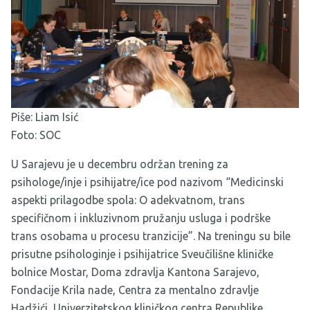
Piše: Liam Isić
Foto: SOC
U Sarajevu je u decembru održan trening za
psihologe/inje i psihijatre/ice pod nazivom “Medicinski
aspekti prilagodbe spola: O adekvatnom, trans
specifičnom i inkluzivnom pružanju usluga i podrške
trans osobama u procesu tranzicije”. Na treningu su bile
prisutne psihologinje i psihijatrice Sveučilišne kliničke
bolnice Mostar, Doma zdravlja Kantona Sarajevo,
Fondacije Krila nade, Centra za mentalno zdravlje
Hadžići, Univerzitetskog kliničkog centra Republike