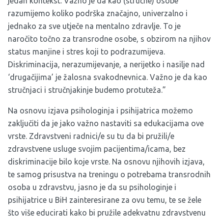
jedan kontekst. Važno je da kao (stručne) osobe
razumijemo koliko podrška značajno, univerzalno i
jednako za sve utječe na mentalno zdravlje. To je
naročito točno za transrodne osobe, s obzirom na njihov
status manjine i stres koji to podrazumijeva.
Diskriminacija, nerazumijevanje, a nerijetko i nasilje nad
‘drugačijima’ je žalosna svakodnevnica. Važno je da kao
stručnjaci i stručnjakinje budemo protuteža.
”
Na osnovu izjava psihologinja i psihijatrica možemo
zaključiti da je jako važno nastaviti sa edukacijama ove
vrste. Zdravstveni radnici/e su tu da bi pružili/e
zdravstvene usluge svojim pacijentima/icama, bez
diskriminacije bilo koje vrste. Na osnovu njihovih izjava,
te samog prisustva na treningu o potrebama transrodnih
osoba u zdravstvu, jasno je da su psihologinje i
psihijatrice u BiH zainteresirane za ovu temu, te se žele
što više educirati kako bi pružile adekvatnu zdravstvenu