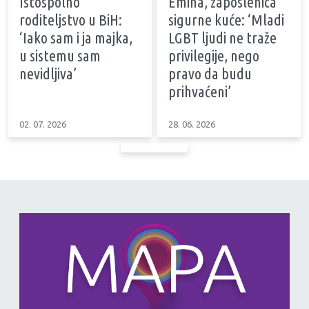
Istospolno
Emina, zaposlenica
roditeljstvo u BiH:
sigurne kuće: ‘Mladi
‘Iako sam i ja majka,
LGBT ljudi ne traže
u sistemu sam
privilegije, nego
nevidljiva’
pravo da budu
prihvaćeni’
02. 07. 2026
28. 06. 2026