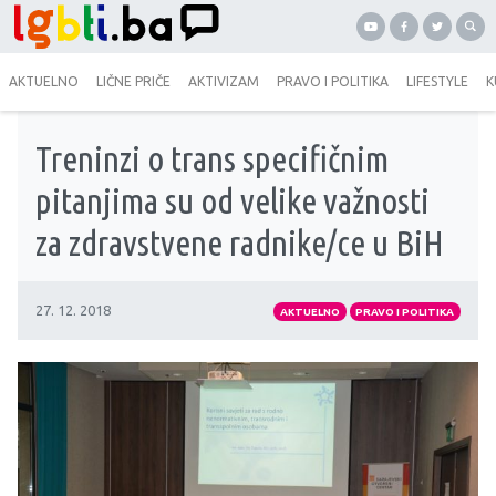
AKTUELNO
LIČNE PRIČE
AKTIVIZAM
PRAVO I POLITIKA
LIFESTYLE
K
Treninzi o trans specifičnim
pitanjima su od velike važnosti
za zdravstvene radnike/ce u BiH
27. 12. 2018
AKTUELNO
PRAVO I POLITIKA