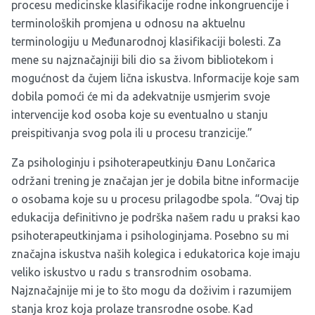
procesu medicinske klasifikacije rodne inkongruencije i
terminoloških promjena u odnosu na aktuelnu
terminologiju u Međunarodnoj klasifikaciji bolesti. Za
mene su najznačajniji bili dio sa živom bibliotekom i
mogućnost da čujem lična iskustva. Informacije koje sam
dobila pomoći će mi da adekvatnije usmjerim svoje
intervencije kod osoba koje su eventualno u stanju
preispitivanja svog pola ili u procesu tranzicije.”
Za psihologinju i psihoterapeutkinju Đanu Lončarica
održani trening je značajan jer je dobila bitne
informacije
o osobama koje su u procesu prilagodbe spola. “Ovaj tip
edukacija definitivno je podrška našem radu u praksi kao
psihoterapeutkinjama i psihologinjama. Posebno su mi
značajna iskustva naših kolegica i edukatorica koje imaju
veliko iskustvo u radu s transrodnim osobama.
Najznačajnije mi je to što mogu da doživim i razumijem
stanja kroz koja prolaze transrodne osobe. Kad