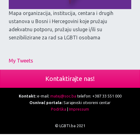
Mapa organizacija, institucija, centara i drugih
ustanova u Bosni i Hercegovini koje pružaju
adekvatnu potporu, pružaju usluge i/ili su
senzibilizirane za rad sa LGBTI osobama
My Tweets
Kontaktirajte nas!
Kontakt:
e-mail:
matej@soc.ba
telefon: +387 33 551 000
Osnivač portala:
Sarajevski otvoreni centar
Podrška
|
Impressum
© LGBTI.ba 2021