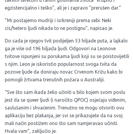
takvim teretom u ranim godinama života ”krupno i
egzistencijalno i teško”, ali je i zapravo ”prerušen dar.”
”Mi postajemo mudriji i isrkreniji prema sebi. Neki
cis/hetero ljudi nikada to ne postignu”, napisao je.
Do sada je njegov tvit podijeljen 53 hiljade puta, a lajkalo
ga je više od 196 hiljada ljudi. Odgovori na Leonove
tvitove ispunjeni su porukama ljudi koji su se poistovijetili
s njim. Leon je iskoristio popularnost svoga tvita da
pozove ljude da doniraju novac Crvenom Križu kako bi
pomogli žrtvama trenutnih požara u Australiji.
“Sve što sam ikada želio učiniti u bilo kojem svom poslu
jest da se queer ljudi (i naročito QPOC) osjećaju viđenim,
saslušanim i shvaćenim. Trenutno ne mogu otvoriti ovu
aplikaciju bez plakanja, jer svi se prikazujete
da
na svoj
mali način postižem ono što sam namjeravao učiniti.
Hvala vam”, zaključio je.