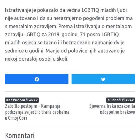
Istraživanje je pokazalo da većina LGBTIQ mladih ljudi
nije autovano i da su nerazmjerno pogođeni problemima
s mentalnim zdravljem.
Prema
istraživanju o mentalnom
zdravlju LGBTQ za 2019. godinu
, 71 posto LGBTIQ
mladih osjeća se tužno ili beznadežno najmanje dvije
sedmice u godini.
Manje od polovice njih autovano je
nekoj odrasloj osobi u školi.
Share
Tweet
Navigacija članaka
PRETHODNI ČLANAK
SLJEDEĆI ČLANAK
Zato što postojim – Kampanja
Sjeverna Irska ozakonila
podizanja svijesti o trans osobama
istospolne brakove
u Crnoj Gori
Komentari