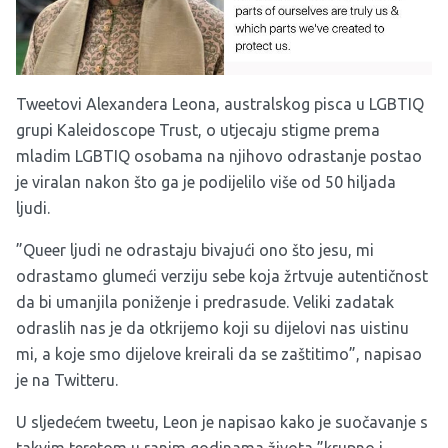
Tweetovi Alexandera Leona, australskog pisca u LGBTIQ
grupi Kaleidoscope Trust,
o
utjecaju stigme prema
mladim LGBTIQ osobama na njihovo odrastanje
postao
je viralan nakon što ga je podijelilo više od 50 hiljada
ljudi.
”Queer ljudi ne odrastaju bivajući ono što jesu, mi
odrastamo glumeći verziju sebe koja
žrtvuje autentičnost
da bi umanjila poniženje i predrasude. Veliki zadatak
odraslih nas je da otkrijemo koji su dijelovi nas uistinu
mi, a koje smo dijelove kreirali da se zaštitimo”, napisao
je na
Twitteru.
U sljedećem tweetu, Leon je napisao kako je suočavanje s