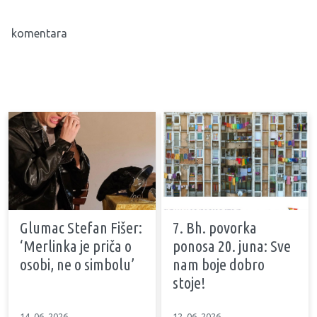
komentara
Glumac Stefan Fišer:
7. Bh. povorka
‘Merlinka je priča o
ponosa 20. juna: Sve
osobi, ne o simbolu’
nam boje dobro
stoje!
14. 06. 2026
12. 06. 2026