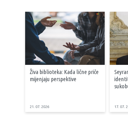
Živa biblioteka: Kada lične priče
Seyran
mijenjaju perspektive
identi
sukob
21. 07. 2026
17. 07. 