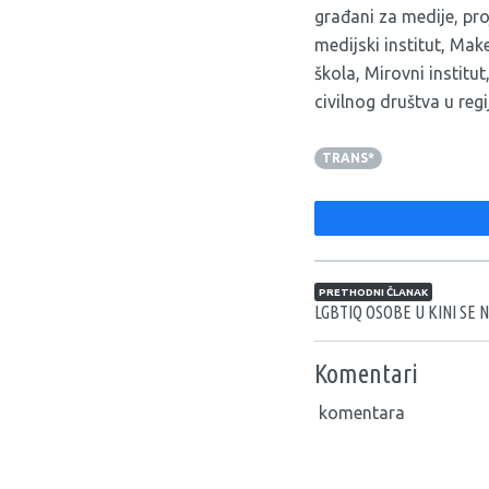
građani za medije, pr
medijski institut, Mak
škola, Mirovni institu
civilnog društva u reg
TRANS*
Navigacija član
PRETHODNI ČLANAK
LGBTIQ OSOBE U KINI SE
Komentari
komentara