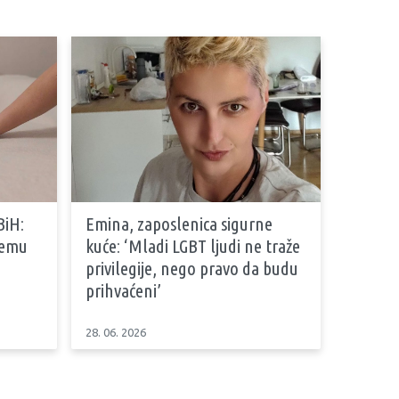
BiH:
Emina, zaposlenica sigurne
stemu
kuće: ‘Mladi LGBT ljudi ne traže
privilegije, nego pravo da budu
prihvaćeni’
28. 06. 2026