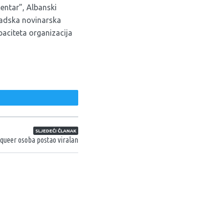
entar”, Albanski
osadska novinarska
paciteta organizacija
weet
SLJEDEĆI ČLANAK
 queer osoba postao viralan