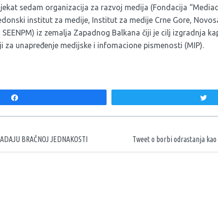
ojekat sedam organizacija za razvoj medija (Fondacija “Mediac
edonski institut za medije, Institut za medije Crne Gore, Nov
t, SEENPM) iz zemalja Zapadnog Balkana čiji je cilj izgradnja ka
iji za unapređenje medijske i infomacione pismenosti (MIP).
Share
T
aka
 NADAJU BRAČNOJ JEDNAKOSTI
Tweet o borbi odrastanja kao