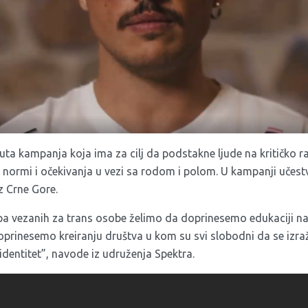
uta kampanja koja ima za cilj da podstakne ljude na kritičko ra
h normi i očekivanja u vezi sa rodom i polom. U kampanji učestv
z Crne Gore.
pa vezanih za trans osobe želimo da doprinesemo edukaciji na
oprinesemo kreiranju društva u kom su svi slobodni da se izr
identitet”, navode iz udruženja Spektra.