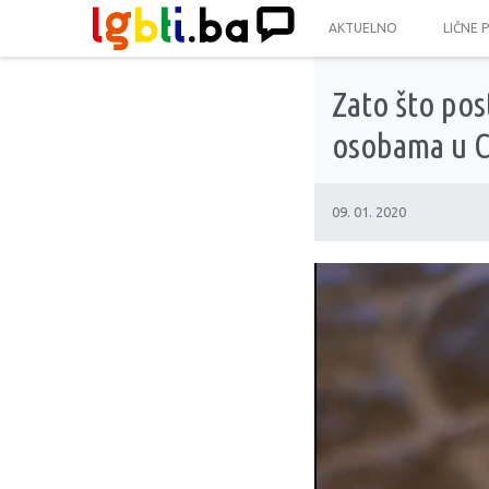
AKTUELNO
LIČNE 
Zato što pos
osobama u C
09. 01. 2020