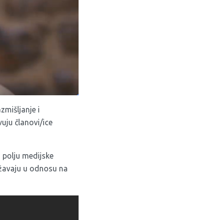
zmišljanje i
uju članovi/ice
 polju medijske
ažavaju u odnosu na