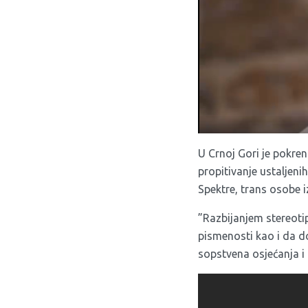
U Crnoj Gori je pokren
propitivanje ustaljeni
Spektre, trans osobe i
”Razbijanjem stereoti
pismenosti kao i da d
sopstvena osjećanja i 