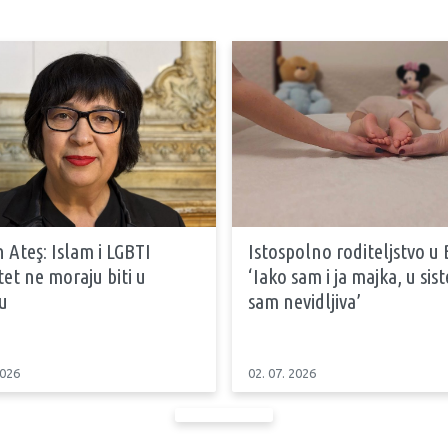
 Ateş: Islam i LGBTI
Istospolno roditeljstvo u 
tet ne moraju biti u
‘Iako sam i ja majka, u si
u
sam nevidljiva’
2026
02. 07. 2026