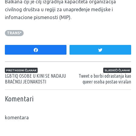
Balkana čiji je cilj izgradnja kapaciteta organizacija
civilnog društva u regiji za unapređenje medijske i
infomacione pismenosti (MIP).
TRANS*
Share
Tweet
Navigacija članaka
PRETHODNI ČLANAK
SLJEDEĆI ČLANAK
LGBTIQ OSOBE U KINI SE NADAJU
Tweet o borbi odrastanja kao
BRAČNOJ JEDNAKOSTI
queer osoba postao viralan
Komentari
komentara