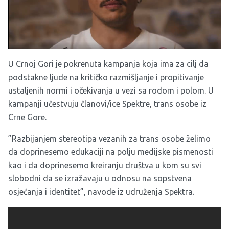
U Crnoj Gori je pokrenuta kampanja koja ima za cilj da
podstakne ljude na kritičko razmišljanje i propitivanje
ustaljenih normi i očekivanja u vezi sa rodom i polom. U
kampanji učestvuju članovi/ice Spektre, trans osobe iz
Crne Gore.
”Razbijanjem stereotipa vezanih za trans osobe želimo
da doprinesemo edukaciji na polju medijske pismenosti
kao i da doprinesemo kreiranju društva u kom su svi
slobodni da se izražavaju u odnosu na sopstvena
osjećanja i identitet”, navode iz udruženja Spektra.