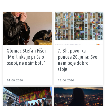
Glumac Stefan Fišer:
7. Bh. povorka
‘Merlinka je priča o
ponosa 20. juna: Sve
osobi, ne o simbolu’
nam boje dobro
stoje!
14. 06. 2026
12. 06. 2026