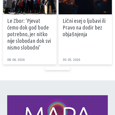
Le Zbor: ‘Pjevat
Lični esej o ljubavi ili
ćemo dok god bude
Pravo na dodir bez
potrebno, jer nitko
objašnjenja
nije slobodan dok svi
nismo slobodni’
08. 06. 2026
30. 05. 2026