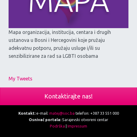
Mapa organizacija, institucija, centara i drugih
ustanova u Bosni i Hercegovini koje pružaju
adekvatnu potporu, pružaju usluge i/ili su
senzibilizirane za rad sa LGBTI osobama
My Tweets
Kontaktirajte nas!
Kontakt:
e-mail:
matej@soc.ba
telefon: +387 33 551 000
Osnivač portala:
Sarajevski otvoreni centar
Podrška
|
Impressum