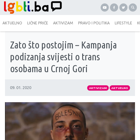
AKTUELNO
LIČNE PRIČE
AKTIVIZAM
PRAVO I POLITIKA
LIFESTYLE
K
Zato što postojim – Kampanja
podizanja svijesti o trans
osobama u Crnoj Gori
09. 01. 2020
AKTIVIZAM
AKTUELNO