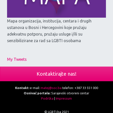
Mapa organizacija, institucija, centara i drugih
ustanova u Bosni i Hercegovini koje pružaju
adekvatnu potporu, pružaju usluge i/ili su
senzibilizirane za rad sa LGBTI osobama
My Tweets
Kontaktirajte nas!
Kontakt:
e-mail:
matej@soc.ba
telefon: +387 33 551 000
Osnivač portala:
Sarajevski otvoreni centar
Podrška
|
Impressum
© LGBTI.ba 2021