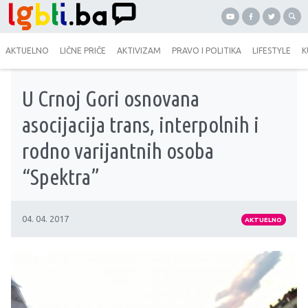
AKTUELNO
LIČNE PRIČE
AKTIVIZAM
PRAVO I POLITIKA
LIFESTYLE
K
U Crnoj Gori osnovana
asocijacija trans, interpolnih i
rodno varijantnih osoba
“Spektra”
04. 04. 2017
AKTUELNO