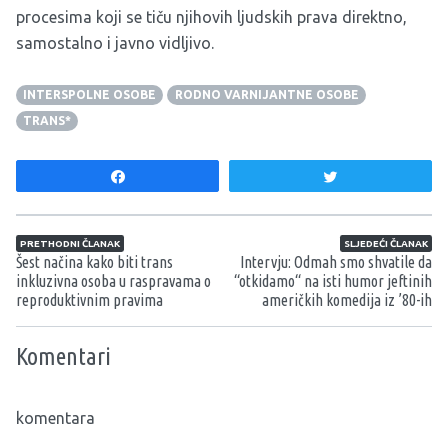
procesima koji se tiču njihovih ljudskih prava direktno,
samostalno i javno vidljivo.
INTERSPOLNE OSOBE
RODNO VARNIJANTNE OSOBE
TRANS*
Share
Tweet
Navigacija članaka
PRETHODNI ČLANAK
SLJEDEĆI ČLANAK
Šest načina kako biti trans
Intervju: Odmah smo shvatile da
inkluzivna osoba u raspravama o
“otkidamo“ na isti humor jeftinih
reproduktivnim pravima
američkih komedija iz ’80-ih
Komentari
komentara