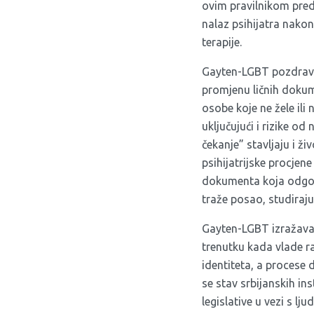
ovim pravilnikom pre
nalaz psihijatra nako
terapije.
Gayten-LGBT pozdravlj
promjenu ličnih dokume
osobe koje ne žele ili
uključujući i rizike o
čekanje” stavljaju i ž
psihijatrijske procje
dokumenta koja odgova
traže posao, studiraj
Gayten-LGBT izražava 
trenutku kada vlade ra
identiteta, a procese
se stav srbijanskih in
legislative u vezi s l