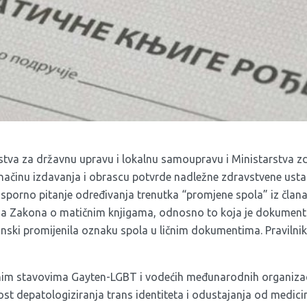
tva za državnu upravu i lokalnu samoupravu i Ministarstva zdr
 o načinu izdavanja i obrascu potvrde nadležne zdravstvene ust
še sporno pitanje određivanja trenutka “promjene spola” iz čla
 Zakona o matičnim knjigama, odnosno to koja je dokumenta
nski promijenila oznaku spola u ličnim dokumentima. Pravilnik 
m stavovima Gayten-LGBT i vodećih međunarodnih organizaci
t depatologiziranja trans identiteta i odustajanja od medici