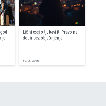
 god
Lični esej o ljubavi ili Pravo na
ije
dodir bez objašnjenja
30. 05. 2026