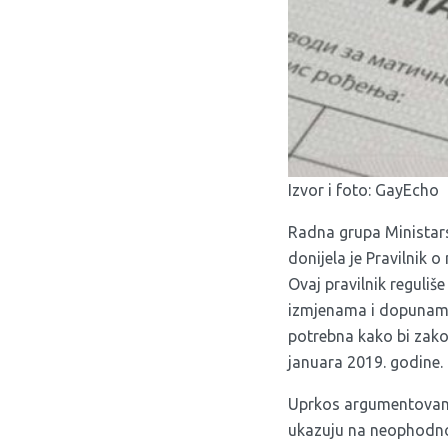
Izvor i foto:
GayEcho
Radna grupa Ministars
donijela je Pravilnik
Ovaj pravilnik reguli
izmjenama i dopunama
potrebna kako bi zako
januara 2019. godine.
Uprkos argumentovani
ukazuju na neophodnos