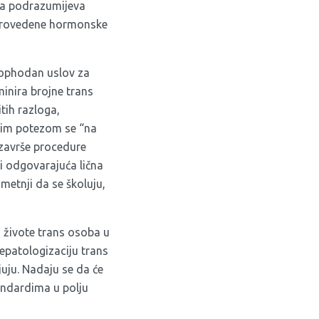
ja podrazumijeva
sprovedene hormonske
eophodan uslov za
minira brojne trans
tih razloga,
ovim potezom se “na
e završe procedure
i odgovarajuća lična
etnji da se školuju,
a živote trans osoba u
epatologizaciju trans
uju. Nadaju se da će
tandardima u polju