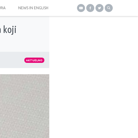
URA
NEWS IN ENGLISH
 koji
AKTUELNO