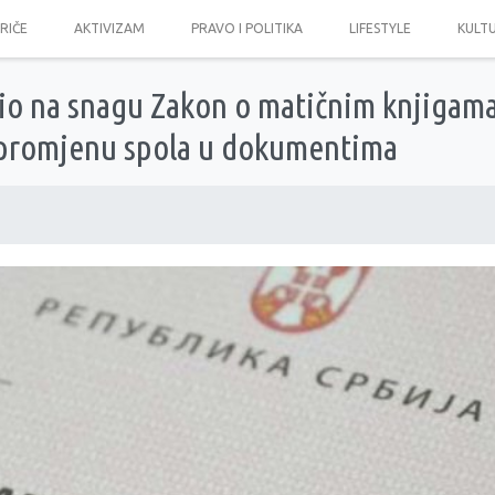
PRIČE
AKTIVIZAM
PRAVO I POLITIKA
LIFESTYLE
KULT
pio na snagu Zakon o matičnim knjigama
promjenu spola u dokumentima