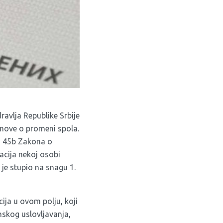
avlja Republike Srbije
anove o promeni spola.
na 45b Zakona o
cija nekoj osobi
je stupio na snagu 1.
ja u ovom polju, koji
nskog uslovljavanja,