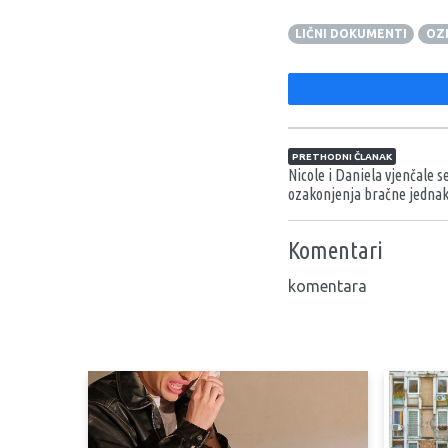
LIČNI DOKUMENTI
OZ
Navigacija član
PRETHODNI ČLANAK
Nicole i Daniela vjenčale
ozakonjenja bračne jednako
Komentari
komentara