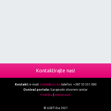
Kontaktirajte nas!
Kontakt:
e-mail:
matej@soc.ba
telefon: +387 33 551 000
Osnivač portala:
Sarajevski otvoreni centar
Podrška
|
Impressum
© LGBTI.ba 2021