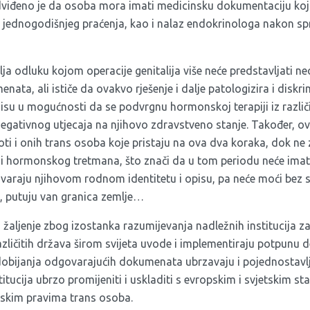
dviđeno je da osoba mora imati medicinsku dokumentaciju ko
n jednogodišnjeg praćenja, kao i nalaz endokrinologa nakon 
a odluku kojom operacije genitalija više neće predstavljati n
nata, ali ističe da ovakvo rješenje i dalje patologizira i diskri
 nisu u mogućnosti da se podvrgnu hormonskoj terapiji iz različi
d negativnog utjecaja na njihovo zdravstveno stanje. Također, 
ivoti i onih trans osoba koje pristaju na ova dva koraka, dok n
ne i hormonskog tretmana, što znači da u tom periodu neće imat
raju njihovom rodnom identitetu i opisu, pa neće moći bez sm
u, putuju van granica zemlje…
žaljenje zbog izostanka razumijevanja nadležnih institucija z
zličitih država širom svijeta uvode i implementiraju potpunu d
 dobijanja odgovarajućih dokumenata ubrzavaju i pojednostavlj
stitucija ubrzo promijeniti i uskladiti s evropskim i svjetskim s
judskim pravima trans osoba.