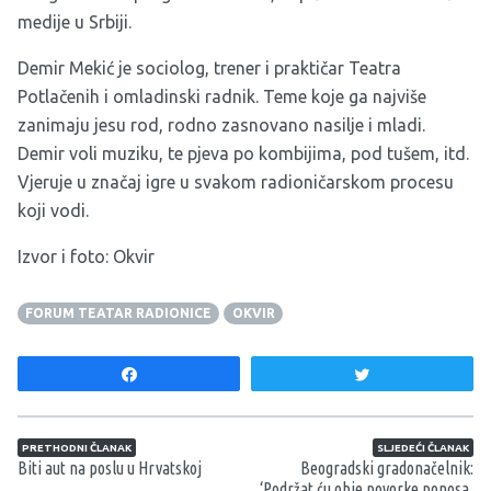
medije u Srbiji.
Demir Mekić je sociolog, trener i praktičar Teatra
Potlačenih i omladinski radnik. Teme koje ga najviše
zanimaju jesu rod, rodno zasnovano nasilje i mladi.
Demir voli muziku, te pjeva po kombijima, pod tušem, itd.
Vjeruje u značaj igre u svakom radioničarskom procesu
koji vodi.
Izvor i foto:
Okvir
FORUM TEATAR RADIONICE
OKVIR
Share
Tweet
Navigacija članaka
PRETHODNI ČLANAK
SLJEDEĆI ČLANAK
Biti aut na poslu u Hrvatskoj
Beogradski gradonačelnik:
‘Podržat ću obje povorke ponosa,