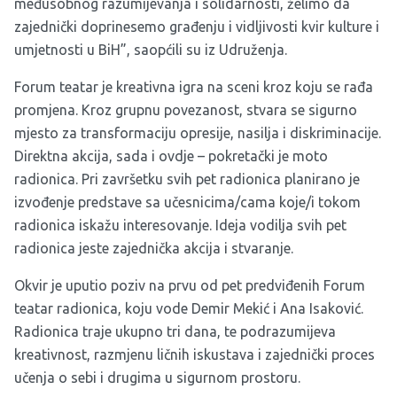
međusobnog razumijevanja i solidarnosti, želimo da
zajednički doprinesemo građenju i vidljivosti kvir kulture i
umjetnosti u BiH”, saopćili su iz Udruženja.
Forum teatar je kreativna igra na sceni kroz koju se rađa
promjena. Kroz grupnu povezanost, stvara se sigurno
mjesto za transformaciju opresije, nasilja i diskriminacije.
Direktna akcija, sada i ovdje – pokretački je moto
radionica. Pri završetku svih pet radionica planirano je
izvođenje predstave sa učesnicima/cama koje/i tokom
radionica iskažu interesovanje. Ideja vodilja svih pet
radionica jeste zajednička akcija i stvaranje.
Okvir je uputio poziv na prvu od pet predviđenih Forum
teatar radionica, koju vode Demir Mekić i Ana Isaković.
Radionica traje ukupno tri dana, te podrazumijeva
kreativnost, razmjenu ličnih iskustava i zajednički proces
učenja o sebi i drugima u sigurnom prostoru.