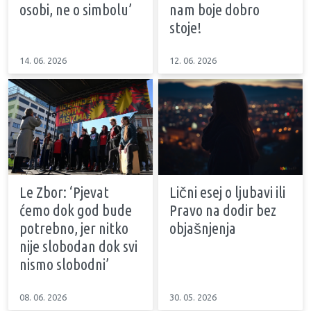
osobi, ne o simbolu’
nam boje dobro
stoje!
14. 06. 2026
12. 06. 2026
Le Zbor: ‘Pjevat
Lični esej o ljubavi ili
ćemo dok god bude
Pravo na dodir bez
potrebno, jer nitko
objašnjenja
nije slobodan dok svi
nismo slobodni’
08. 06. 2026
30. 05. 2026