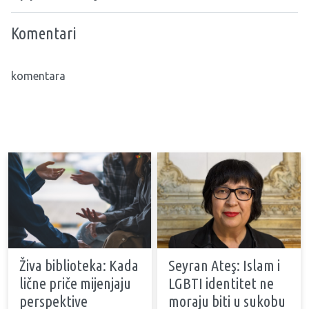
Komentari
komentara
Živa biblioteka: Kada
Seyran Ateş: Islam i
lične priče mijenjaju
LGBTI identitet ne
perspektive
moraju biti u sukobu