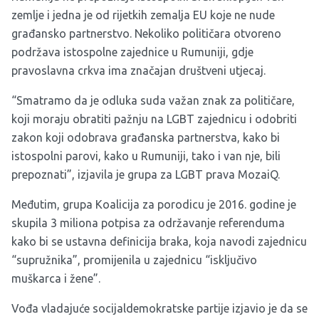
zemlje i jedna je od rijetkih zemalja EU koje ne nude
građansko partnerstvo. Nekoliko političara otvoreno
podržava istospolne zajednice u Rumuniji, gdje
pravoslavna crkva ima značajan društveni utjecaj.
“Smatramo da je odluka suda važan znak za političare,
koji moraju obratiti pažnju na LGBT zajednicu i odobriti
zakon koji odobrava građanska partnerstva, kako bi
istospolni parovi, kako u Rumuniji, tako i van nje, bili
prepoznati”, izjavila je grupa za LGBT prava MozaiQ.
Međutim, grupa Koalicija za porodicu je 2016. godine je
skupila 3 miliona potpisa za održavanje referenduma
kako bi se ustavna definicija braka, koja navodi zajednicu
“supružnika”, promijenila u zajednicu “isključivo
muškarca i žene”.
Vođa vladajuće socijaldemokratske partije izjavio je da se