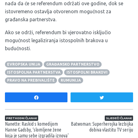
nada da će se referendum održati ove godine, dok se
istovremeno ostavlja otvorenom mogućnost za
građanska partnerstva.
Ako se održi, referendum bi vjerovatno isključio
mogućnost legaliziranja istospolnih brakova u
budućnosti.
EVROPSKA UNIJA
GRAĐANSKO PARTNERSTVO
ISTOSPOLNA PARTNERSTVA
ISTOSPOLNI BRAKOVI
PRAVO NA PREBIVALIŠTE
RUMUNIJA
Share
Tweet
Navigacija članaka
PRETHODNI ČLANAK
SLJEDEĆI ČLANAK
Nanette: Raskid s komedijom
Batwoman: Superherojka lezbijka
Hanne Gadsby, ‘slomljene žene
dobiva vlastitu TV seriju
koja je samu sebe izgradila iznova’