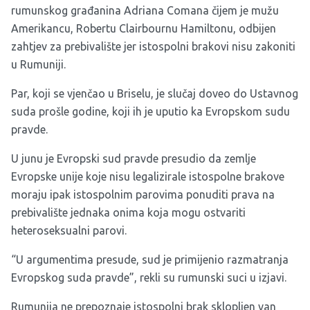
rumunskog građanina Adriana Comana čijem je mužu
Amerikancu, Robertu Clairbournu Hamiltonu, odbijen
zahtjev za prebivalište jer istospolni brakovi nisu zakoniti
u Rumuniji.
Par, koji se vjenčao u Briselu, je slučaj doveo do Ustavnog
suda prošle godine, koji ih je uputio ka Evropskom sudu
pravde.
U junu je Evropski sud pravde
presudio
da zemlje
Evropske unije koje nisu legalizirale istospolne brakove
moraju ipak istospolnim parovima ponuditi prava na
prebivalište jednaka onima koja mogu ostvariti
heteroseksualni parovi.
“U argumentima presude, sud je primijenio razmatranja
Evropskog suda pravde”, rekli su rumunski suci u izjavi.
Rumunija ne prepoznaje istospolni brak sklopljen van