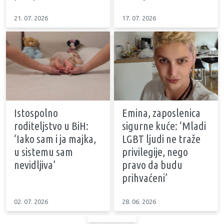
21. 07. 2026
17. 07. 2026
Istospolno
Emina, zaposlenica
roditeljstvo u BiH:
sigurne kuće: ‘Mladi
‘Iako sam i ja majka,
LGBT ljudi ne traže
u sistemu sam
privilegije, nego
nevidljiva’
pravo da budu
prihvaćeni’
02. 07. 2026
28. 06. 2026