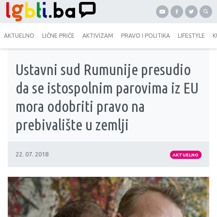
AKTUELNO
LIČNE PRIČE
AKTIVIZAM
PRAVO I POLITIKA
LIFESTYLE
K
Ustavni sud Rumunije presudio
da se istospolnim parovima iz EU
mora odobriti pravo na
prebivalište u zemlji
22. 07. 2018
AKTUELNO