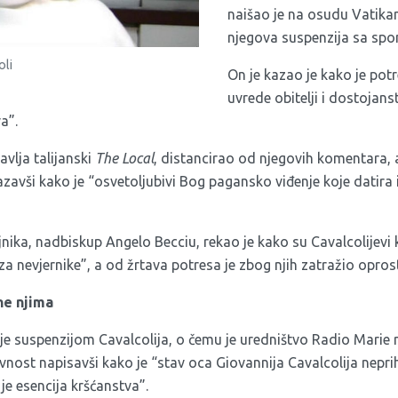
naišao je na osudu Vatikana
njegova suspenzija sa spo
oli
On je kazao je kako je pot
uvrede obitelji i dostojans
a”.
avlja talijanski
The Local
, distancirao od njegovih komentara, 
azavši kako je “osvetoljubivi Bog pagansko viđenje koje datira
ika, nadbiskup Angelo Becciu, rekao je kako su Cavalcolijevi 
 za nevjernike”, a od žrtava potresa je zbog njih zatražio opros
ne njima
o je suspenzijom Cavalcolija, o čemu je uredništvo Radio Marie 
avnost napisavši kako je “stav oca Giovannija Cavalcolija neprih
je esencija kršćanstva”.