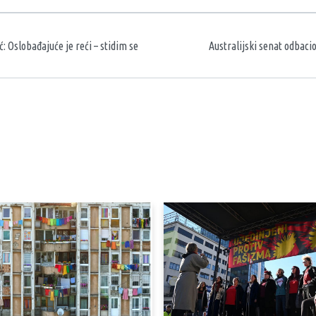
aka
 Oslobađajuće je reći – stidim se
Australijski senat odbaci