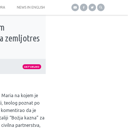
URA
NEWS IN ENGLISH
im
za zemljotres
AKTUELNO
o Maria na kojem je
i, teolog poznat po
, komentirao da je
aliji “Božja kazna” za
 civilna partnerstva,