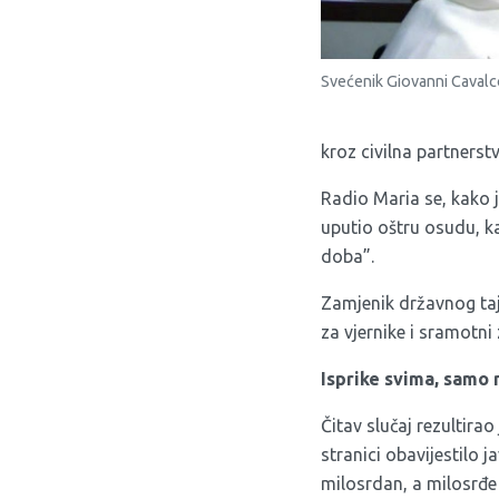
Svećenik Giovanni Cavalc
kroz civilna partnerstv
Radio Maria se, kako j
uputio oštru osudu, k
doba”.
Zamjenik državnog tajn
za vjernike i sramotni
Isprike svima, samo 
Čitav slučaj rezultira
stranici obavijestilo j
milosrdan, a milosrđe 