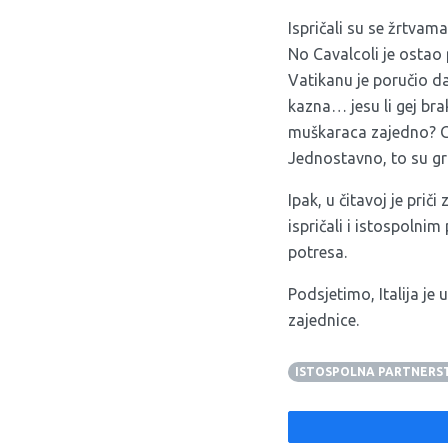
Ispričali su se žrtvama
No Cavalcoli je ostao p
Vatikanu je poručio da
kazna… jesu li gej bra
muškaraca zajedno? Gre
Jednostavno, to su gri
Ipak, u čitavoj je prič
ispričali i istospolnim
potresa.
Podsjetimo, Italija je
zajednice
.
ISTOSPOLNA PARTNERS