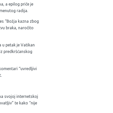
, a epilog priče je
menutog radija.
res “Božja kazna zbog
tvu braka, naročito
a u petak je Vatikan
 iz predkršćanskog
komentari “uvredljivi
t.
na svojoj internetskoj
vatljiv” te kako “nije