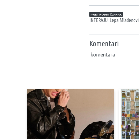
Navigacija član
PRETHODNI ČLANAK
INTERVJU: Lepa Mlađenović:
Komentari
komentara