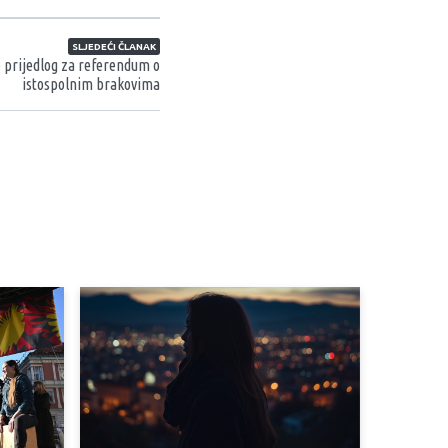
SLJEDEĆI ČLANAK
o prijedlog za referendum o
istospolnim brakovima