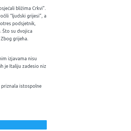
sjećali bližima Crkvi”.
ili “ljudski grijesi”, a
potres podsjetnik,
. Što su dvojica
 Zbog grijeha.
benim izjavama nisu
h je Italiju zadesio niz
 priznala istospolne
weet