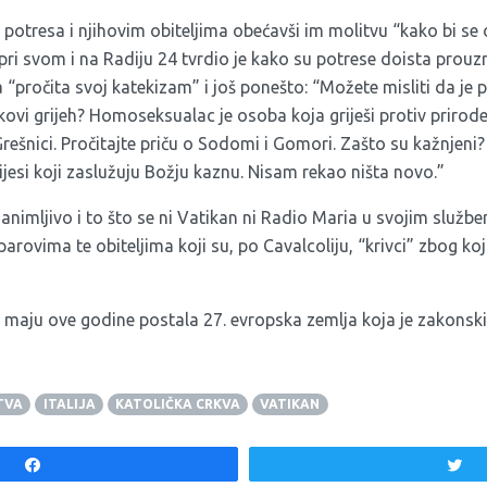
 potresa i njihovim obiteljima obećavši im molitvu “kako bi se o
ri svom i na Radiju 24 tvrdio je kako su potrese doista prouzroč
 “pročita svoj katekizam” i još ponešto: “Možete misliti da je 
kovi grijeh? Homoseksualac je osoba koja griješi protiv prirode
šnici. Pročitajte priču o Sodomi i Gomori. Zašto su kažnjeni?
jesi koji zaslužuju Božju kaznu. Nisam rekao ništa novo.”
i zanimljivo i to što se ni Vatikan ni Radio Maria u svojim služ
 parovima te obiteljima koji su, po Cavalcoliju, “krivci” zbog koji
 u maju ove godine postala 27. evropska zemlja koja je
zakonski
TVA
ITALIJA
KATOLIČKA CRKVA
VATIKAN
Share
T