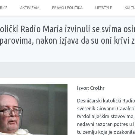
PRIČE
AKTIVIZAM
PRAVO I POLITIKA
LIFESTYLE
KULT
tolički Radio Maria izvinuli se svima os
parovima, nakon izjava da su oni krivi 
Izvor:
Crol.hr
Desničarski katolički Radi
svećenik Giovanni Cavalcol
tvrdolinijaškim stavovima
nedavni razoran potres u It
tu zemlju koja je ozakonila