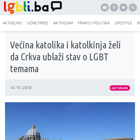
AKTUELNO
LIČNE PRIČE
AKTIVIZAM
PRAVO I POLITIKA
LIFESTYLE
K
Većina katolika i katolkinja želi
da Crkva ublaži stav o LGBT
temama
14. 10. 2018
AKTUELNO