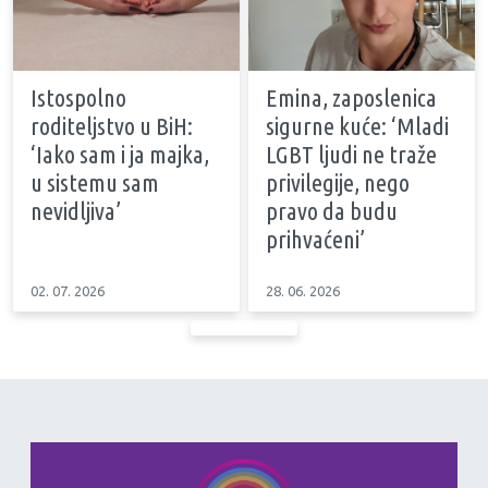
Istospolno
Emina, zaposlenica
roditeljstvo u BiH:
sigurne kuće: ‘Mladi
‘Iako sam i ja majka,
LGBT ljudi ne traže
u sistemu sam
privilegije, nego
nevidljiva’
pravo da budu
prihvaćeni’
02. 07. 2026
28. 06. 2026