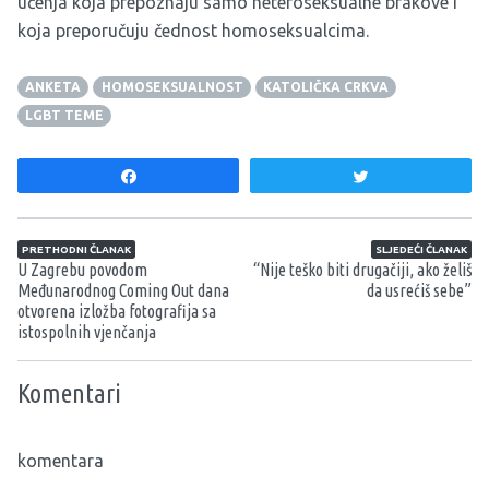
učenja koja prepoznaju samo heteroseksualne brakove i
koja preporučuju čednost homoseksualcima.
ANKETA
HOMOSEKSUALNOST
KATOLIČKA CRKVA
LGBT TEME
Share
Tweet
Navigacija članaka
PRETHODNI ČLANAK
SLJEDEĆI ČLANAK
U Zagrebu povodom
“Nije teško biti drugačiji, ako želiš
Međunarodnog Coming Out dana
da usrećiš sebe”
otvorena izložba fotografija sa
istospolnih vjenčanja
Komentari
komentara