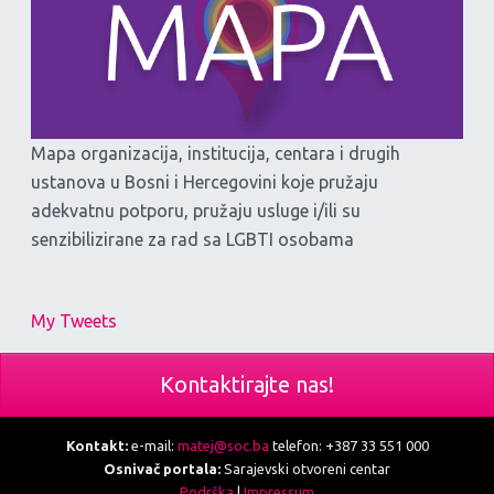
Mapa organizacija, institucija, centara i drugih
ustanova u Bosni i Hercegovini koje pružaju
adekvatnu potporu, pružaju usluge i/ili su
senzibilizirane za rad sa LGBTI osobama
My Tweets
Kontaktirajte nas!
Kontakt:
e-mail:
matej@soc.ba
telefon: +387 33 551 000
Osnivač portala:
Sarajevski otvoreni centar
Podrška
|
Impressum