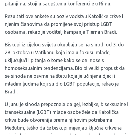
pitanjima, stoji u saopštenju konferencije u Rimu.
Rezultati ove ankete su poziv vodstvu Katoličke crkve i
njenim članovima da promijene svoj pristup LGBT
osobama, rekao je voditelj kampanje Tiernan Bradi.
Biskupi iz cijelog svijeta okupljaju se na sinodi od 3. do
28. oktobra u Vatikanu koja ima u fokusu mlade,
uključujući i pitanja o tome kako se oni nose s
homoseksualnim tendencijama. Bio bi veliki propust da
se sinoda ne osvrne na štetu koja je učinjena djeci i
mladim ljudima koji su dio LGBT populacije, rekao je
Bradi.
U junu je sinoda prepoznala da gej, lezbijke, biseksualne i
transeksualne (LGBT) mlade osobe žele da Katolička
crkva bude otvorenija prema njihovim potrebama.
Međutim, teško da će biskupi mijenjati ključna crkvena