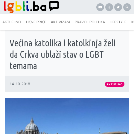
AKTUELNO
LIČNE PRIČE
AKTIVIZAM
PRAVO I POLITIKA
LIFESTYLE
K
Većina katolika i katolkinja želi
da Crkva ublaži stav o LGBT
temama
14. 10. 2018
AKTUELNO