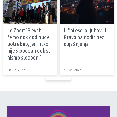
Le Zbor: ‘Pjevat
Lični esej o ljubavi ili
ćemo dok god bude
Pravo na dodir bez
potrebno, jer nitko
objašnjenja
nije slobodan dok svi
nismo slobodni’
08. 06. 2026
30. 05. 2026