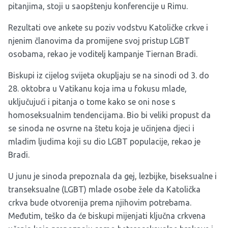
pitanjima, stoji u saopštenju konferencije u Rimu.
Rezultati ove ankete su poziv vodstvu Katoličke crkve i
njenim članovima da promijene svoj pristup LGBT
osobama, rekao je voditelj kampanje Tiernan Bradi.
Biskupi iz cijelog svijeta okupljaju se na sinodi od 3. do
28. oktobra u Vatikanu koja ima u fokusu mlade,
uključujući i pitanja o tome kako se oni nose s
homoseksualnim tendencijama. Bio bi veliki propust da
se sinoda ne osvrne na štetu koja je učinjena djeci i
mladim ljudima koji su dio LGBT populacije, rekao je
Bradi.
U junu je sinoda prepoznala da gej, lezbijke, biseksualne i
transeksualne (LGBT) mlade osobe žele da Katolička
crkva bude otvorenija prema njihovim potrebama.
Međutim, teško da će biskupi mijenjati ključna crkvena