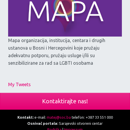
Mapa organizacija, institucija, centara i drugih
ustanova u Bosni i Hercegovini koje pružaju
adekvatnu potporu, pružaju usluge i/ili su
senzibilizirane za rad sa LGBTI osobama
My Tweets
Kontaktirajte nas!
Kontakt:
e-mail:
matej@soc.ba
telefon: +387 33 551 000
Osnivač portala:
Sarajevski otvoreni centar
Podrška
|
Impressum