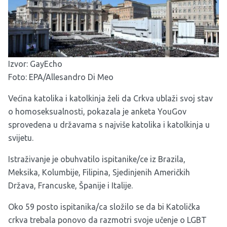
Izvor:
GayEcho
Foto: EPA/Allesandro Di Meo
Većina katolika i katolkinja želi da Crkva ublaži svoj stav
o homoseksualnosti, pokazala je anketa YouGov
sprovedena u državama s najviše katolika i katolkinja u
svijetu.
Istraživanje je obuhvatilo ispitanike/ce iz Brazila,
Meksika, Kolumbije, Filipina, Sjedinjenih Američkih
Država, Francuske, Španije i Italije.
Oko 59 posto ispitanika/ca složilo se da bi Katolička
crkva trebala ponovo da razmotri svoje učenje o LGBT