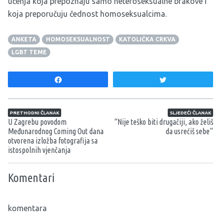
učenja koja prepoznaju samo heteroseksualne brakove i
koja preporučuju čednost homoseksualcima.
ANKETA
HOMOSEKSUALNOST
KATOLIČKA CRKVA
LGBT TEME
Share
Tweet
Navigacija članaka
PRETHODNI ČLANAK
SLJEDEĆI ČLANAK
U Zagrebu povodom
“Nije teško biti drugačiji, ako želiš
Međunarodnog Coming Out dana
da usrećiš sebe”
otvorena izložba fotografija sa
istospolnih vjenčanja
Komentari
komentara