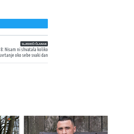
weet
SLJEDEĆI ČLANAK
8: Nisam ni shvatala koliko
osvrtanje oko sebe svaki dan