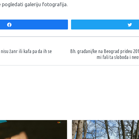
ogledati galeriju fotografija.
Share
T
aka
nisu žanr ili kafa pa da ih se
Bh. građani/ke na Beograd prideu 201
mi fali ta sloboda i ne