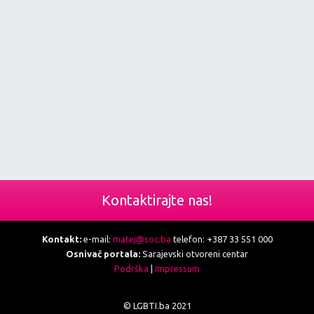
Kontaktirajte nas!
Kontakt:
e-mail:
matej@soc.ba
telefon: +387 33 551 000
Osnivač portala:
Sarajevski otvoreni centar
Podrška
|
Impressum
© LGBTI.ba 2021