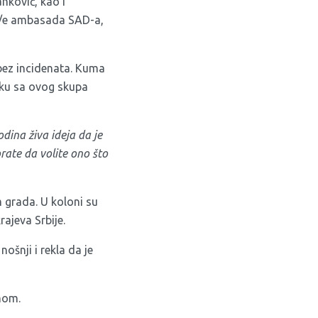
nković, kao i
i/e ambasada SAD-a,
 bez incidenata. Kuma
uku sa ovog skupa
dina živa ideja da je
rate da volite ono što
 grada. U koloni su
rajeva Srbije.
nošnji i rekla da je
mom.