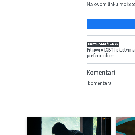
Na ovom linku možete p
Navigacija član
PRETHODNI ČLANAK
Filmovi o LGBTI iskustvima 
preferira ili ne
Komentari
komentara