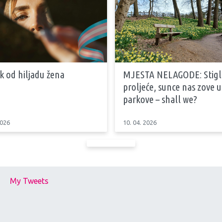
k od hiljadu žena
MJESTA NELAGODE: Stiglo
proljeće, sunce nas zove u
parkove – shall we?
2026
10. 04. 2026
My Tweets