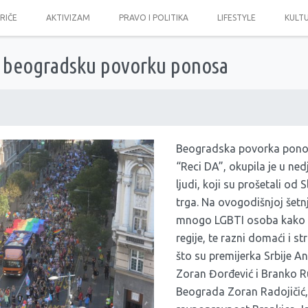
PRIČE
AKTIVIZAM
PRAVO I POLITIKA
LIFESTYLE
KULT
a beogradsku povorku ponosa
Beogradska povorka pono
“Reci DA”, okupila je u nedj
ljudi, koji su prošetali od
trga. Na ovogodišnjoj šetnj
mnogo LGBTI osoba kako iz 
regije, te razni domaći i st
što su premijerka Srbije An
Zoran Đorđević i Branko R
Beograda Zoran Radojičić,