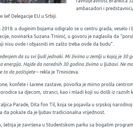
ravnopravnost Brankica Ja
ambasadori i predstavnic
 šef Delegacije EU u Srbiji.
a 2018. u duginim bojama odigralo se u centru grada, veselo i
cije, novinarka Suzana Trninić, u govoru je naglasila da “por
ji nisu ovde i objasniti im zašto treba ovde da budu”.
njem da su svi ljudi jednaki. Mi živimo u zemlji u kojoj je 30 go
 energija. Hajde da narednih 30 godina živimo u ljubavi. Ne mo
e to da poštujete
– rekla je Trninićeva.
one, konfete i šarene zastave, povorka je mirno prošla centrom
 porodice sa djecom, stranci, kao i mladi koji su došli iz raznih k
aljica Parade, Dita fon Til, koja se pojavila u srpskoj narodnoj 
a da pokaže da je ljubav tradicionalna vrijednost.
a, šetnja je završena u Studentskom parku sa bogatim progra