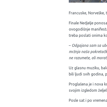
Francuske, Norveške, te
Finale Nedjelje ponos
ovogodišnje manifesta
treba poslati onima ko
–
Odgajana sam sa ubeđe
mržnja naša pokretačka
ne razumete, ali morat
Uz glasnu muziku, bal
bili ljudi svih godina,
Proglašena je i nova kr
svojim izgledom željel
Posle sat i po vremen