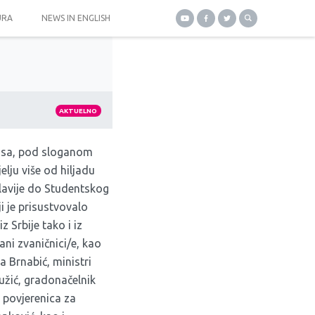
URA
NEWS IN ENGLISH
AKTUELNO
sa, pod sloganom
elju više od hiljadu
 Slavije do Studentskog
i je prisustvovalo
Srbije tako i iz
rani zvaničnici/e, kao
a Brnabić, ministri
užić, gradonačelnik
 povjerenica za