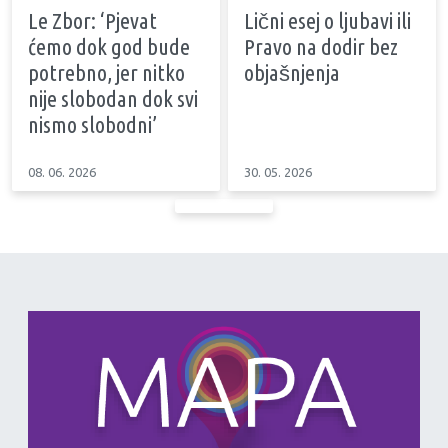
Le Zbor: ‘Pjevat
Lični esej o ljubavi ili
ćemo dok god bude
Pravo na dodir bez
potrebno, jer nitko
objašnjenja
nije slobodan dok svi
nismo slobodni’
08. 06. 2026
30. 05. 2026