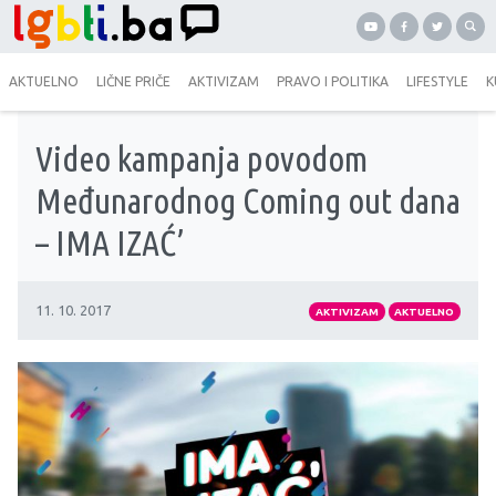
AKTUELNO
LIČNE PRIČE
AKTIVIZAM
PRAVO I POLITIKA
LIFESTYLE
K
Video kampanja povodom
Međunarodnog Coming out dana
– IMA IZAĆ’
11. 10. 2017
AKTIVIZAM
AKTUELNO