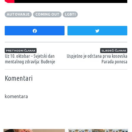
AUTOVANJE
COMING OUT
LGBTI
Share
Tweet
Navigacija članaka
PRETHODNI ČLANAK
SLJEDEĆI ČLANAK
Uz 10. oktobar – Svjetski dan
Uspješno je održana prva kosovska
mentalnog zdravlja: Buđenje
Parada ponosa
Komentari
komentara