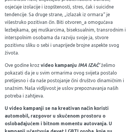
osjećaje izolacije i izopštenosti, stres, čak i suicidne
tendencije. Sa druge strane, „izlazak iz ormara“ je
višestruko pozitivan čin. Biti otvoren_a omogućava
lezbejkama, gej muškarcima, biseksualnim, transrodnim i
interspolnim osobama da razviju svoje ja, stvore
pozitivnu sliku o sebi i unaprijede brojne aspekte svog
života.
Ove godine kroz
video kampanju
IMA IZAĆ’
želimo
pokazati da je u svim ormarima ovog svijeta postalo
pretijesno i da naše postojanje čini društvo dinamičnim i
snažnim. Naša vidljivost je uslov prepoznavanja naših
potreba i zahtjeva.
U video kampanji se na kreativan način koristi
automobil, razgovor u skučenom prostoru o
oslobađajućem i bitnom momentu autovanja. U
kampanji učestvuje devet LGBTI osoba, koje su