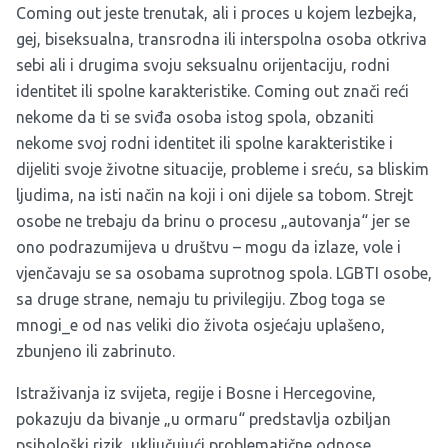
Coming out jeste trenutak, ali i proces u kojem lezbejka,
gej, biseksualna, transrodna ili interspolna osoba otkriva
sebi ali i drugima svoju seksualnu orijentaciju, rodni
identitet ili spolne karakteristike. Coming out znači reći
nekome da ti se sviđa osoba istog spola, obzaniti
nekome svoj rodni identitet ili spolne karakteristike i
dijeliti svoje životne situacije, probleme i sreću, sa bliskim
ljudima, na isti način na koji i oni dijele sa tobom. Strejt
osobe ne trebaju da brinu o procesu „autovanja“ jer se
ono podrazumijeva u društvu – mogu da izlaze, vole i
vjenčavaju se sa osobama suprotnog spola. LGBTI osobe,
sa druge strane, nemaju tu privilegiju. Zbog toga se
mnogi_e od nas veliki dio života osjećaju uplašeno,
zbunjeno ili zabrinuto.
Istraživanja iz svijeta, regije i Bosne i Hercegovine,
pokazuju da bivanje „u ormaru“ predstavlja ozbiljan
psihološki rizik, uključujući problematične odnose,