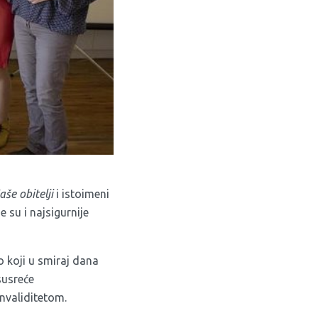
aše obitelji
i istoimeni
e su i najsigurnije
o koji u smiraj dana
susreće
 invaliditetom.