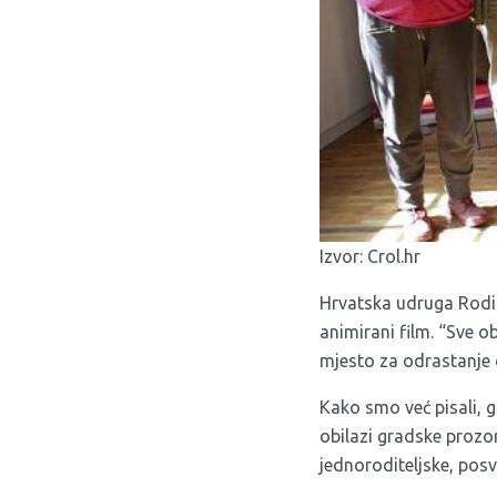
Izvor:
Crol.hr
Hrvatska udruga Rodite
animirani film. “Sve obi
mjesto za odrastanje d
Kako smo već pisali, g
obilazi gradske prozor
jednoroditeljske, posvoj