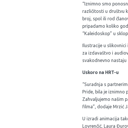
“Iznimno smo ponosne n
različitosti u društvu 
broj, spol ili rod član
pripadamo koliko god ra
“Kaleidoskop” u sklop
Ilustracije u slikovnic
za izdavaštvo i audio
svakodnevno nastaju pr
Uskoro na HRT-u
“Suradnja s partneri
Pride, bila je iznimno 
Zahvaljujemo našim par
filma”, dodaje Mrzić J
U izradi animacija ta
Lovrenčić, Laura Đurov