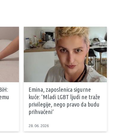
BiH:
Emina, zaposlenica sigurne
stemu
kuće: ‘Mladi LGBT ljudi ne traže
privilegije, nego pravo da budu
prihvaćeni’
28. 06. 2026