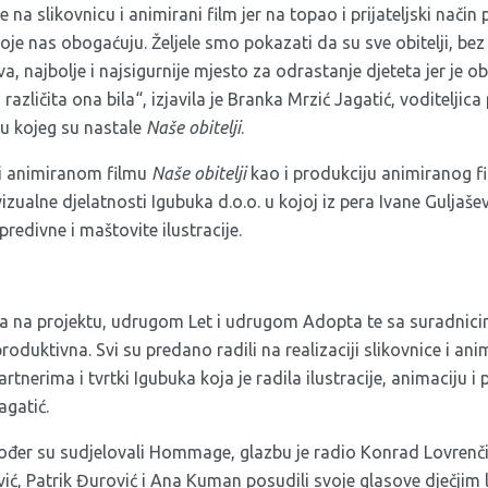
a slikovnicu i animirani film jer na topao i prijateljski način
koje nas obogaćuju. Željele smo pokazati da su sve obitelji, bez
ova, najbolje i najsigurnije mjesto za odrastanje djeteta jer je o
zličita ona bila“, izjavila je Branka Mrzić Jagatić, voditeljica
u kojeg su nastale
Naše obitelji
.
i i animiranom filmu
Naše obitelji
kao i produkciju animiranog fi
vizualne djelatnosti
Igubuka d.o.o.
u kojoj iz pera Ivane Guljaš
edivne i maštovite ilustracije.
ma na projektu, udrugom Let i udrugom Adopta te sa suradni
produktivna. Svi su predano radili na realizaciji slikovnice i an
tnerima i tvrtki Igubuka koja je radila ilustracije, animaciju 
agatić.
kođer su sudjelovali Hommage, glazbu je radio Konrad Lovrenč
ić, Patrik Đurović i Ana Kuman posudili svoje glasove dječjim 