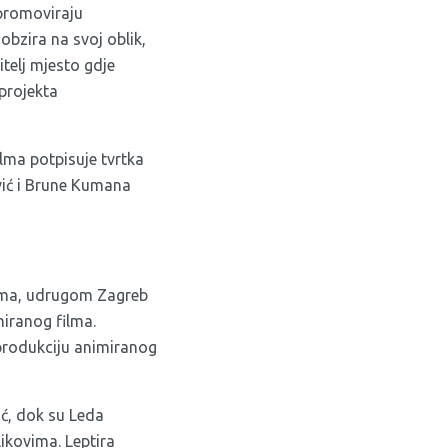
 promoviraju
 obzira na svoj oblik,
bitelj mjesto gdje
 projekta
lma potpisuje tvrtka
ević i Brune Kumana
cima, udrugom Zagreb
imiranog filma.
i produkciju animiranog
ić, dok su Leda
likovima. Leptira