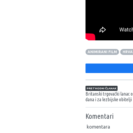
“Animirani film
Naše ob
će zajedno sa slikovnic
stereotipa koji nam se
ANIMIRANI FILM
HRVA
Navigacija član
PRETHODNI ČLANAK
Britanski trgovački lanac 
dana i za lezbijske obitelji
Komentari
komentara