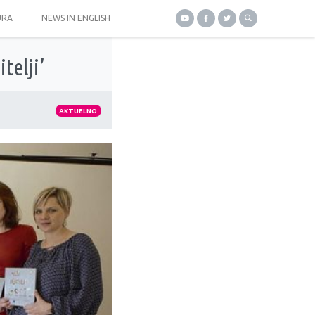
URA
NEWS IN ENGLISH
telji’
AKTUELNO