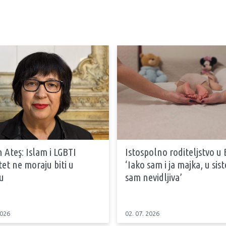
 Ateş: Islam i LGBTI
Istospolno roditeljstvo u 
tet ne moraju biti u
‘Iako sam i ja majka, u si
u
sam nevidljiva’
2026
02. 07. 2026