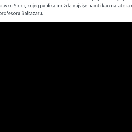
ubravko Sidor, kojeg publika možda najviše pamti kao naratora
profesoru Baltazaru.