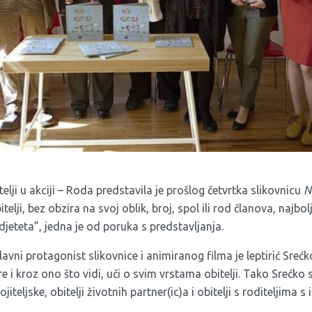
lji u akciji – Roda predstavila je prošlog četvrtka slikovnicu
N
telji, bez obzira na svoj oblik, broj, spol ili rod članova, najbolj
jeteta”, jedna je od poruka s predstavljanja.
lavni protagonist slikovnice i animiranog filma je leptirić Srećk
e i kroz ono što vidi, uči o svim vrstama obitelji. Tako Srećko 
iteljske, obitelji životnih partner(ic)a i obitelji s roditeljima s