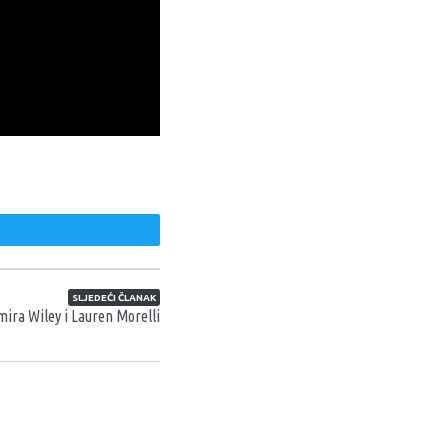
vizije i nadamo se da
i koje se razlikuju od
ić.
weet
SLJEDEĆI ČLANAK
mira Wiley i Lauren Morelli