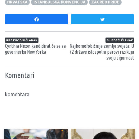
HRVATSKA
ISTANBULSKA KONVENCIJA
ZAGREB PRIDE
Share
Tweet
Navigacija članaka
PRETHODNI ČLANAK
SLJEDEĆI ČLANAK
Cynthia Nixon kandidirat će se za
Najhomofobičnije zemlje svijeta: U
guvernerku New Yorka
72 države istospolni parovi rizikuju
svoju sigurnost
Komentari
komentara