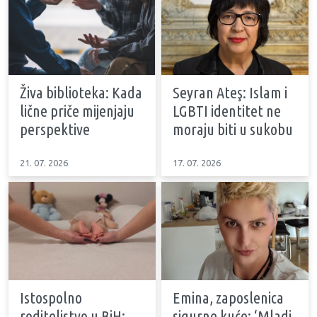
Živa biblioteka: Kada
Seyran Ateş: Islam i
lične priče mijenjaju
LGBTI identitet ne
perspektive
moraju biti u sukobu
21. 07. 2026
17. 07. 2026
Istospolno
Emina, zaposlenica
roditeljstvo u BiH:
sigurne kuće: ‘Mladi