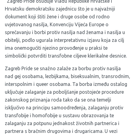
“Zagreb Pride osuđuje Vladu Republike Hrvatske i
Hrvatsku demokratsku zajednicu što je u najvažniji
dokument koji štiti žene i druge osobe od rodno
uvjetovanog nasilja, Konvenciju Vijeća Europe o
sprečavanju i borbi protiv nasilja nad ženama i nasilja u
obitelji, podlo ugurala interpretativnu izjavu koja za cilj
ima onemogućiti njezino provođenje u praksi te
simbolički potvrditi transfobne ciljeve klerikalne desnice.
Zagreb Pride se snažno zalaže za borbu protiv nasilja
nad gej osobama, lezbijkama, biseksualnim, transrodnim,
interspolnim i queer osobama. Ta borba između ostalog
uključuje zalaganje za poboljšanje postojeće procedure
zakonskog priznanja roda tako da se ona temelji
isključivo na principu samoodređenja, zalaganju protiv
transfobije i homofobije u sustavu obrazovanja te
zalaganju za potpunu jednakost životnih partnerica i
partnera s bračnim drugovima i drugaricama. U vezi