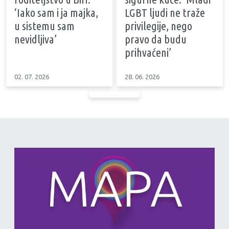
‘Iako sam i ja majka,
LGBT ljudi ne traže
u sistemu sam
privilegije, nego
nevidljiva’
pravo da budu
prihvaćeni’
02. 07. 2026
28. 06. 2026