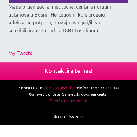
Mapa organizacija, institucija, centara i drugih
ustanova u Bosni i Hercegovini koje pružaju
adekvatnu potporu, pružaju usluge i/ili su
senzibilizirane za rad sa LGBTI osobama
My Tweets
Kontaktirajte nas!
Kontakt:
e-mail:
matej@soc.ba
telefon: +387 33 551 000
Osnivač portala:
Sarajevski otvoreni centar
Podrška
|
Impressum
© LGBTI.ba 2021