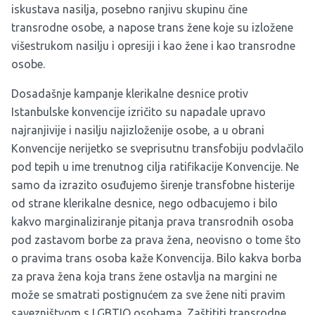
iskustava nasilja, posebno ranjivu skupinu čine
transrodne osobe, a napose trans žene koje su izložene
višestrukom nasilju i opresiji i kao žene i kao transrodne
osobe.
Dosadašnje kampanje klerikalne desnice protiv
Istanbulske konvencije izričito su napadale upravo
najranjivije i nasilju najizloženije osobe, a u obrani
Konvencije nerijetko se sveprisutnu transfobiju podvlačilo
pod tepih u ime trenutnog cilja ratifikacije Konvencije. Ne
samo da izrazito osuđujemo širenje transfobne histerije
od strane klerikalne desnice, nego odbacujemo i bilo
kakvo marginaliziranje pitanja prava transrodnih osoba
pod zastavom borbe za prava žena, neovisno o tome što
o pravima trans osoba kaže Konvencija. Bilo kakva borba
za prava žena koja trans žene ostavlja na margini ne
može se smatrati postignućem za sve žene niti pravim
savezništvom s LGBTIQ osobama. Zaštititi transrodne