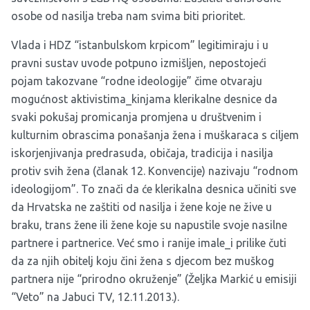
osobe od nasilja treba nam svima biti prioritet.
Vlada i HDZ “istanbulskom krpicom” legitimiraju i u
pravni sustav uvode potpuno izmišljen, nepostojeći
pojam takozvane “rodne ideologije” čime otvaraju
mogućnost aktivistima_kinjama klerikalne desnice da
svaki pokušaj promicanja promjena u društvenim i
kulturnim obrascima ponašanja žena i muškaraca s ciljem
iskorjenjivanja predrasuda, običaja, tradicija i nasilja
protiv svih žena (članak 12. Konvencije) nazivaju “rodnom
ideologijom”. To znači da će klerikalna desnica učiniti sve
da Hrvatska ne zaštiti od nasilja i žene koje ne žive u
braku, trans žene ili žene koje su napustile svoje nasilne
partnere i partnerice. Već smo i ranije imale_i prilike čuti
da za njih obitelj koju čini žena s djecom bez muškog
partnera nije “prirodno okruženje” (Željka Markić u emisiji
“Veto” na Jabuci TV, 12.11.2013.).