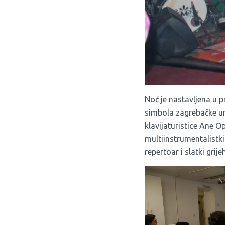
Noć je nastavljena u 
simbola zagrebačke un
klavijaturistice Ane O
multiinstrumentalistkin
repertoar i slatki grijeh