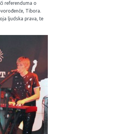
oči referenduma o
novorođenče, Tibora.
ja ljudska prava, te