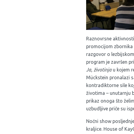
Raznovrsne aktivnosti
promocijom zbornika
razgovor o lezbijskom 
program je završen pr
Ja, životinja
u kojem r
Mückstein pronalazi s
kontradiktorne sile ko
životima – unutarnju b
prikaz onoga što želi
uzbudljive priče su isp
Noćni show posljednje
kraljice. House of Kay