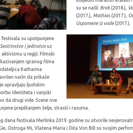
uslijedio maraton kratkih
su se našli:
Brak
(2018.),
Va
(2017.),
Mathias
(2017.),
O
Uspomene iz vode
(2017.).
 festivala su upotpunjene
Sestrinstvo i jedinstvo
uz
aktivizmu u regiji. Filmski
ikazivanjem igranog filma
edateljica Katharina
avršen način da prikaže
je upravljaju ljudskim
orbu identiteta i vanjski
mo da drugi vide. Scene ove
unjene preplitanjem želje, strasti i razuma.
g dana festivala Merlinka 2019. godine su otvorile nevjerova
Gie, Ostroga Mi, Vlažena Maria i Dita Von Bill su svojim perfo