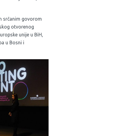
ren srčanim govorom
evskog otvorenog
uropske unije u BiH,
ba u Bosni i