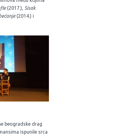
 filmova među kojima
fle
(2017.),
Sisak
bećanje
(2014.) i
tne beogradske drag
rmansima ispunile srca