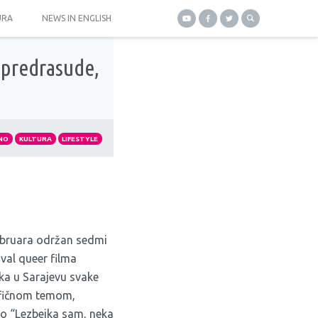
URA
NEWS IN ENGLISH
a predrasude,
NO
KULTURA
LIFESTYLE
februara održan sedmi
val queer filma
ka u Sarajevu svake
ifičnom temom,
io “Lezbejka sam, neka