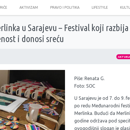
PRIČE
AKTIVIZAM
PRAVO I POLITIKA
LIFESTYLE
KULT
linka u Sarajevu – Festival koji razbij
nost i donosi sreću
AKTUEL
Piše: Renata G.
Foto: SOC
U Sarajevu je od 7. do 9. 
po redu Međunarodni festi
Merlinka. Budući da Merlin
godine održava pod spec
ovogodišnji slogan je glas