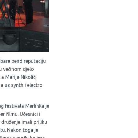
abare bend reputaciju
u većinom djelo
a Marija Nikolić,
a uz synth i electro
g festivala Merlinka je
 filmu. Učesnici i
druženje imali priliku
ištu. Nakon toga je