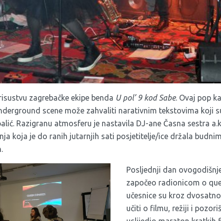
prisustvu zagrebačke ekipe benda
U pol’ 9 kod Sabe
. Ovaj pop k
derground scene može zahvaliti narativnim tekstovima koji s
palić. Razigranu atmosferu je nastavila DJ-ane Časna sestra a.k.
ja koja je do ranih jutarnjih sati posjetitelje/ice držala budnim
.
Posljednji dan ovogodišnje
započeo radionicom o queer
učesnice su kroz dvosatno 
učiti o filmu, režiji i pozor