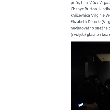
priče, film
Vita i Virgin
Chanye Button. U prik
književnica Virginie W
Elizabeth Debicki (Vir
nevjerovatno snažne q
(i voljeti) glasno i bez