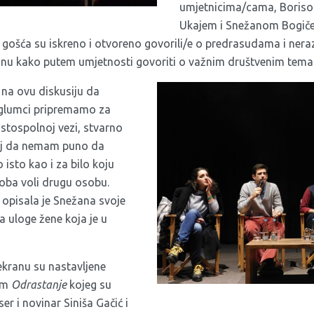
umjetnicima/cama, Boris
Ukajem i Snežanom Bogičev
 i gošća su iskreno i otvoreno govorili/e o predrasudama i ner
činu kako putem umjetnosti govoriti o važnim društvenim tem
 na ovu diskusiju da
glumci pripremamo za
istospolnoj vezi, stvarno
aj da nemam puno da
 isto kao i za bilo koju
oba voli drugu osobu.
, opisala je Snežana svoje
a uloge žene koja je u
ekranu su nastavljene
om
Odrastanje
kojeg su
ser i novinar Siniša Gačić i