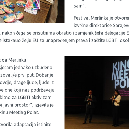
sam”.
Festival Merlinka je otvo
izvršne direktorice Saraj
 nakon čega se prisutnima obratio i zamjenik šefa delegacije E
e istaknuo želju EU za unapređenjem prava i zaštite LGBTI oso
t da Merlinku
osjećam jednako uzbuđeno
ovali/e prvi put. Dobar je
 ovdje, drage ljude, ljude iz
sve one koji nas podržavaju
bitno za LGBTI aktivizam
javni prostor”, izjavila je
kinu Meeting Point.
tvorila adaptacija istinite