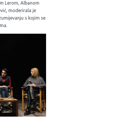
om Lerom, Albanom
ić, moderirala je
azumijevanju s kojim se
ama.