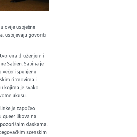
u dvije uspješne i
 uspijevaju govoriti
zatvorena druženjem i
e Sabien. Sabina je
a večer ispunjenu
skim ritmovima i
 kojima je svako
vome ukusu.
inke je započeo
u queer likova na
a pozorišnim daskama.
cegovačkim scenskim