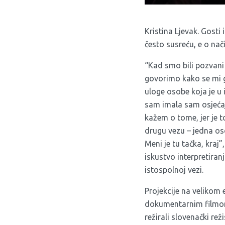
Kristina Ljevak. Gosti
često susreću, e o na
“Kad smo bili pozvani
govorimo kako se mi 
uloge osobe koja je u 
sam imala sam osjeć
kažem o tome, jer je to
drugu vezu – jedna os
Meni je tu tačka, kraj”
iskustvo interpretiranj
istospolnoj vezi.
Projekcije na velikom 
dokumentarnim film
režirali slovenački reži