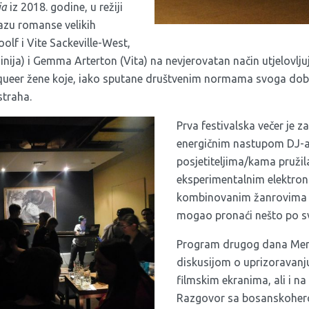
ia
iz 2018. godine, u režiji
azu romanse velikih
oolf i Vite Sackeville-West,
ginija) i Gemma Arterton (Vita) na nevjerovatan način utjelovljuj
ueer žene koje, iako sputane društvenim normama svoga doba,
 straha.
Prva festivalska večer je 
energičnim nastupom DJ-an
posjetiteljima/kama pružil
eksperimentalnim elektron
kombinovanim žanrovima u
mogao pronaći nešto po s
Program drugog dana Merl
diskusijom o uprizoravanj
filmskim ekranima, ali i n
Razgovor sa bosanskoher