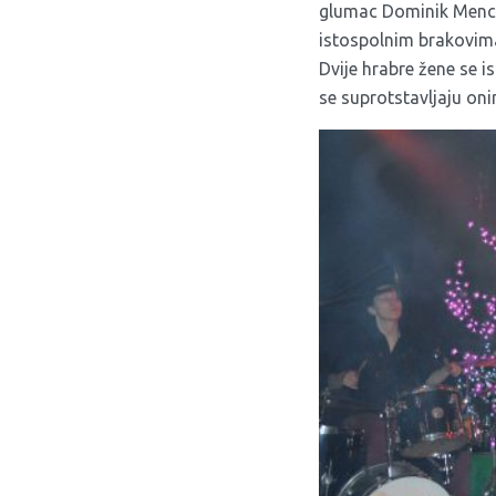
glumac Dominik Mencej
istospolnim brakovima.
Dvije hrabre žene se 
se suprotstavljaju oni