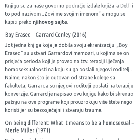
Knjigu su za naše govorno područje izdale knjižara Delfi i
to pod nazivom „Zovi me svojim imenom“ a mogu se
kupiti preko
njihovog sajta
.
Boy Erased – Garrard Conley (2016)
Još jedna knjiga koja je dobila svoju ekranizaciju. „Boy
Erased“ su ustvari Garrardovi memoari, u kojima se on
prisjeća perioda koji je proveo na tzv. terapiji liječenja
homoseksualnosti na koju su ga poslali njegovi roditelji.
Naime, nakon što je outovan od strane kolege sa
fakulteta, Garrarda su njegovi roditelji poslati na terapiju
konverzije. Garrard je napisao ovu knjigu kako bi skrenuo
pažnju na ove programe koji prouzrokuju više štete nego
koristi jer su bezosjećajni i stvaraju traume.
On being different: What it means to be a homosexual –
Merle Miller (1971)