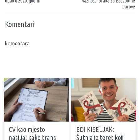
opao u 2020. godini
važnosti braka za istospolne
parove
Komentari
komentara
CV kao mjesto
EDI KISELJAK:
nasilja: kako trans
Šutnja je teret koji