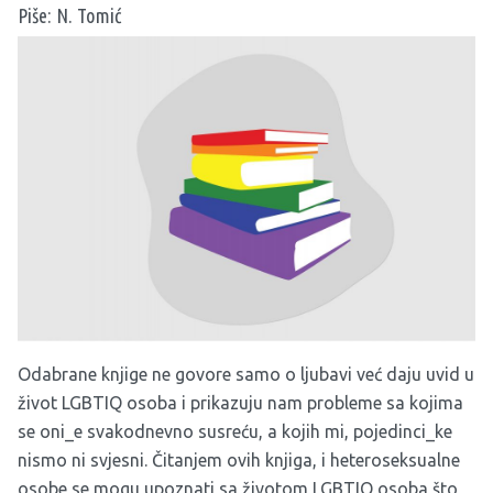
Piše: N. Tomić
Odabrane knjige ne govore samo o ljubavi već daju uvid u
život LGBTIQ osoba i prikazuju nam probleme sa kojima
se oni_e svakodnevno susreću, a kojih mi, pojedinci_ke
nismo ni svjesni. Čitanjem ovih knjiga, i heteroseksualne
osobe se mogu upoznati sa životom LGBTIQ osoba što