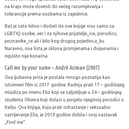
na kraju može dovesti do većeg razumijevanja i
tolerancije prema osobama iz zajednice.
Baš je zato bitno i dodati da ove knjige nisu samo za
LGBTIQ osobe, već i za njihove prijatelje_ice, porodicu,
poznanike_ce ali i bilo kog drugog pojedinca_ku.
Naravno, ova lista je sklona promjenama i dopunama i
nipošto nije konačna.
Call me by your name – André Aciman (2007)
Ova ljubavna priča je postala mnogo poznatija kao
istoimeni film iz 2017. godine. Radnja prati 17 – godišnjeg
mladića po imenu Elio koji se zaljubljuje u 24 – godišnjeg
studenta Olivera koji dolazi u posjetu njegovoj porodici u
Italiju. Ova knjiga, koja prati odrastanje i seksualno
sazrijevanje Elia, je 2019 godine dobila i svoj nastavak
„Find me“.