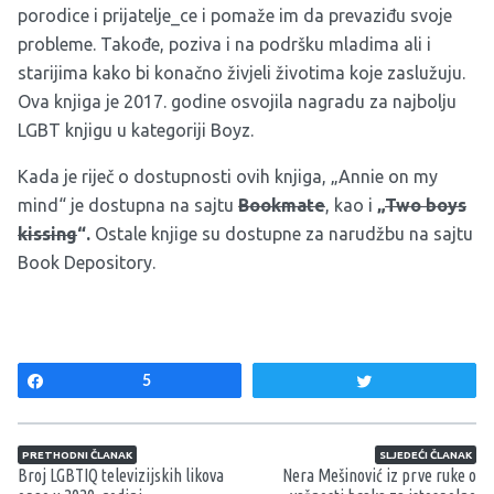
porodice i prijatelje_ce i pomaže im da prevaziđu svoje
probleme. Takođe, poziva i na podršku mladima ali i
starijima kako bi konačno živjeli životima koje zaslužuju.
Ova knjiga je 2017. godine osvojila nagradu za najbolju
LGBT knjigu u kategoriji Boyz.
Kada je riječ o dostupnosti ovih knjiga, „Annie on my
mind“ je dostupna na sajtu
Bookmate
, kao i
„
Two boys
kissing
“.
Ostale knjige su dostupne za narudžbu na sajtu
Book Depository.
Share
5
Tweet
Navigacija članaka
PRETHODNI ČLANAK
SLJEDEĆI ČLANAK
Broj LGBTIQ televizijskih likova
Nera Mešinović iz prve ruke o