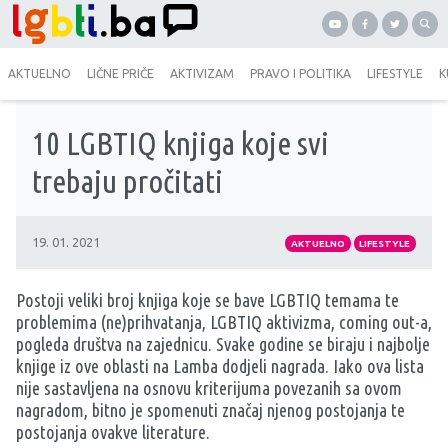
AKTUELNO
LIČNE PRIČE
AKTIVIZAM
PRAVO I POLITIKA
LIFESTYLE
K
10 LGBTIQ knjiga koje svi
trebaju pročitati
19. 01. 2021
AKTUELNO
LIFESTYLE
Postoji veliki broj knjiga koje se bave LGBTIQ temama te
problemima (ne)prihvatanja, LGBTIQ aktivizma, coming out-a,
pogleda društva na zajednicu. Svake godine se biraju i najbolje
knjige iz ove oblasti na Lamba dodjeli nagrada. Iako ova lista
nije sastavljena na osnovu kriterijuma povezanih sa ovom
nagradom, bitno je spomenuti značaj njenog postojanja te
postojanja ovakve literature.