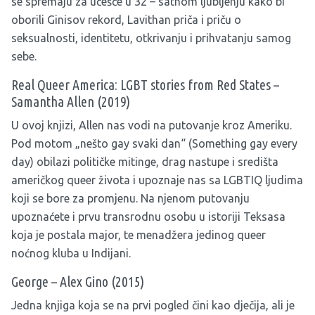
se spremaju za učešće u 32 – satnom ljubljenju kako bi
oborili Ginisov rekord, Lavithan priča i priču o
seksualnosti, identitetu, otkrivanju i prihvatanju samog
sebe.
Real Queer America: LGBT stories from Red States –
Samantha Allen (2019)
U ovoj knjizi, Allen nas vodi na putovanje kroz Ameriku.
Pod motom „nešto gay svaki dan“ (Something gay every
day) obilazi političke mitinge, drag nastupe i središta
američkog queer života i upoznaje nas sa LGBTIQ ljudima
koji se bore za promjenu. Na njenom putovanju
upoznaćete i prvu transrodnu osobu u istoriji Teksasa
koja je postala major, te menadžera jedinog queer
noćnog kluba u Indijani.
George – Alex Gino (2015)
Jedna knjiga koja se na prvi pogled čini kao dječija, ali je