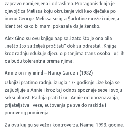
zapravo namijenjena i odraslima. Protagonistkinja je
djevojčica Melissa koju okruženje vidi kao dječaka po
imenu George. Melissa se igra Šarlotine mreže i mijenja
identitet kako bi mami pokazala da je žensko.
Alex Gino su ovu knjigu napisali zato što je ona bila
„nešto što su željeli pročitati“ dok su odrastali. Knjiga
kroz radnju edukuje djecu o pitanjima trans osoba i uči ih
da budu tolerantna prema njima.
Annie on my mind – Nancy Garden (1982)
U knjizi pratimo radnju iz ugla 17- godišnje Lize koja se
zaljubljuje u Annie i kroz taj odnos spoznaje sebe i svoju
seksualnost. Radnja prati Lizu i Annie od upoznavanja,
prijateljstva i veze, autovanja pa sve do raskida i
ponovnog pomirenja.
Za ovu knjigu se veže i kontroverza. Naime, 1993. godine,