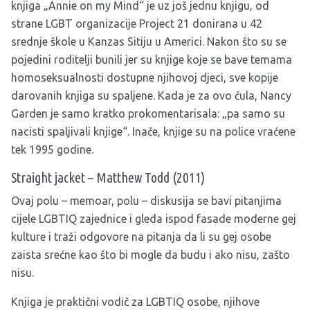
knjiga „Annie on my Mind“ je uz još jednu knjigu, od
strane LGBT organizacije Project 21 donirana u 42
srednje škole u Kanzas Sitiju u Americi. Nakon što su se
pojedini roditelji bunili jer su knjige koje se bave temama
homoseksualnosti dostupne njihovoj djeci, sve kopije
darovanih knjiga su spaljene. Kada je za ovo čula, Nancy
Garden je samo kratko prokomentarisala: „pa samo su
nacisti spaljivali knjige“. Inače, knjige su na police vraćene
tek 1995 godine.
Straight jacket – Matthew Todd (2011)
Ovaj polu – memoar, polu – diskusija se bavi pitanjima
cijele LGBTIQ zajednice i gleda ispod fasade moderne gej
kulture i traži odgovore na pitanja da li su gej osobe
zaista srećne kao što bi mogle da budu i ako nisu, zašto
nisu.
Knjiga je praktični vodič za LGBTIQ osobe, njihove