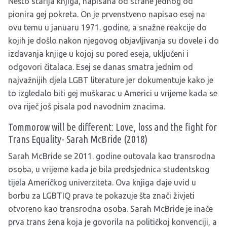
Nešto starija knjiga, napisana od strane jednog od
pionira gej pokreta. On je prvenstveno napisao esej na
ovu temu u januaru 1971. godine, a snažne reakcije do
kojih je došlo nakon njegovog objavljivanja su dovele i do
izdavanja knjige u kojoj su pored eseja, uključeni i
odgovori čitalaca. Esej se danas smatra jednim od
najvažnijih djela LGBT literature jer dokumentuje kako je
to izgledalo biti gej muškarac u Americi u vrijeme kada se
ova riječ još pisala pod navodnim znacima.
Tommorow will be different: Love, loss and the fight for
Trans Equality- Sarah McBride (2018)
Sarah McBride se 2011. godine outovala kao transrodna
osoba, u vrijeme kada je bila predsjednica studentskog
tijela Američkog univerziteta. Ova knjiga daje uvid u
borbu za LGBTIQ prava te pokazuje šta znači živjeti
otvoreno kao transrodna osoba. Sarah McBride je inače
prva trans žena koja je govorila na političkoj konvenciji, a