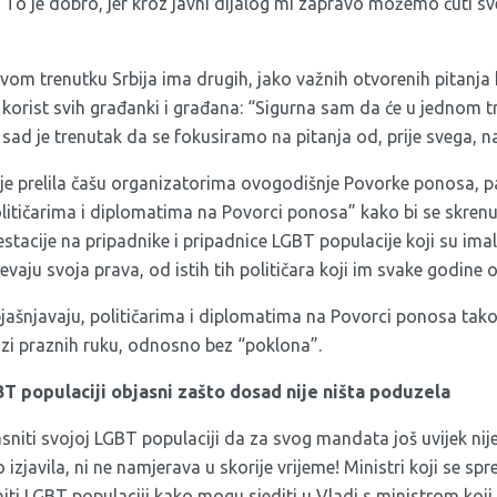
 To je dobro, jer kroz javni dijalog mi zapravo možemo čuti sv
ovom trenutku Srbija ima drugih, jako važnih otvorenih pitanja k
 korist svih građanki i građana: “Sigurna sam da će u jednom 
i sad je trenutak da se fokusiramo na pitanja od, prije svega, 
a je prelila čašu organizatorima ovogodišnje Povorke ponosa, p
litičarima i diplomatima na Povorci ponosa”
kako bi se skrenul
estacije na pripadnike i pripadnice LGBT populacije koji su imal
jevaju svoja prava, od istih tih političara koji im svake godine 
ašnjavaju, političarima i diplomatima na Povorci ponosa takođe
azi praznih ruku, odnosno bez “poklona”.
 populaciji objasni zašto dosad nije ništa poduzela
niti svojoj LGBT populaciji da za svog mandata još uvijek nije
 izjavila, ni ne namjerava u skorije vrijeme! Ministri koji se s
i LGBT populaciji kako mogu sjediti u Vladi s ministrom koji d