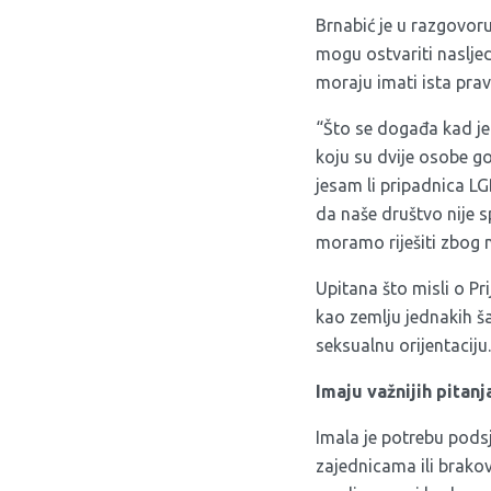
Brnabić je
u razgovor
mogu ostvariti nasljed
moraju imati ista prav
“Što se događa kad je
koju su dvije osobe g
jesam li pripadnica LG
da naše društvo nije 
moramo riješiti zbog 
Upitana što misli o Pr
kao zemlju jednakih ša
seksualnu orijentaciju.
Imaju važnijih pitan
Imala je potrebu podsj
zajednicama ili brako