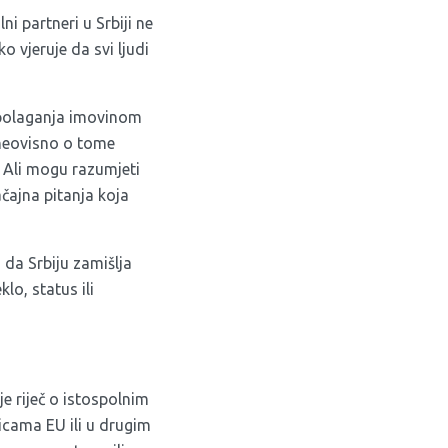
ni partneri u Srbiji ne
 vjeruje da svi ljudi
spolaganja imovinom
 neovisno o tome
a. Ali mogu razumjeti
čajna pitanja koja
 da Srbiju zamišlja
lo, status ili
je riječ o istospolnim
icama EU ili u drugim