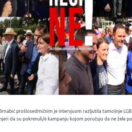
Brnabić prošlosedmičnim je intervjuom razljutila tamošnje LGBT
j mjeri da su pokrenuli/e kampanju kojom poručuju da ne žele po