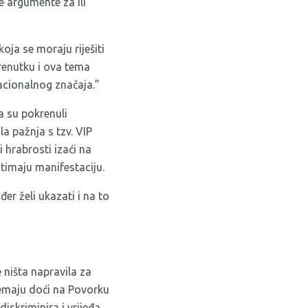
e argumente za ili
oja se moraju riješiti
trenutku i ova tema
nacionalnog značaja.”
a su pokrenuli
a pažnja s tzv. VIP
i hrabrosti izaći na
otimaju manifestaciju.
r želi ukazati i na to
 ništa napravila za
premaju doći na Povorku
iskriminira i vrijeđa