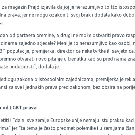
u
za magazin Prajd izjavila da joj je nerazumljivo to što istospol
na prava, jer ne mogu ozakoniti svoj brak i dodala kako duboko
a.
dan od partnera premine, a drugi ne može ostvariti pravo ra
odinama zajedno stjecale? Meni je to nerazumljivo kao osobi,
BT populacije, premijerka, direktorica neke tvrtke ili savjetnic
spremno otvarati i ovo pitanje u trenutku kad su pred nama zna
naše budućnosti”, dodala je.
ijedlogu zakona o istospolnim zajednicama, premijerka je rekla
nsi za sve i jednakih prava pred zakonom, bez obzira na porijek
ja od LGBT prava
etiti i “da ni sve zemlje Europske unije nemaju istu praksu kad 
vima” jer “ta tema je često predmet polemike i u zemljama član