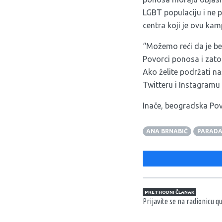
LGBT populaciju i ne p
centra koji je ovu kam
“Možemo reći da je be
Povorci ponosa i zat
Ako želite podržati na
Twitteru i Instagramu 
Inače, beogradska Pov
ANA BRNABIĆ
PARADA
Navigacija član
PRETHODNI ČLANAK
Prijavite se na radionicu q