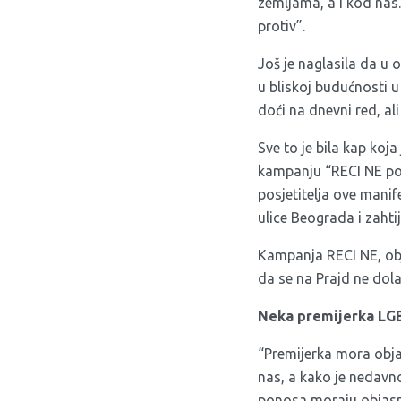
zemljama, a i kod nas.
protiv”.
Još je naglasila da u 
u bliskoj budućnosti u
doći na dnevni red, al
Sve to je bila kap koj
kampanju
“RECI NE po
posjetitelja ove manif
ulice Beograda i zahti
Kampanja RECI NE, obj
da se na Prajd ne dol
Neka premijerka LGBT
“Premijerka mora objas
nas, a kako je nedavno
ponosa moraju objasnit