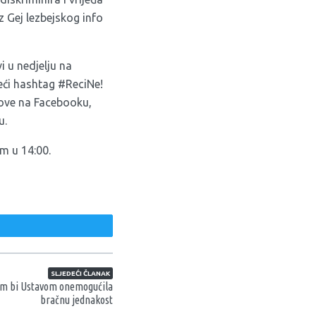
z Gej lezbejskog info
 u nedjelju na
ći hashtag #ReciNe!
tove na Facebooku,
u.
m u 14:00.
weet
SLJEDEĆI ČLANAK
im bi Ustavom onemogućila
bračnu jednakost