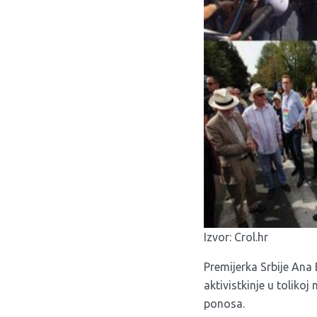
Izvor:
Crol.hr
Premijerka Srbije Ana 
aktivistkinje u toliko
ponosa.