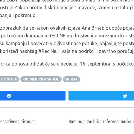
oštuje Zakon protiv diskriminacije!”, navode, između ostalog i
panju i pokrenuo.
zobrazluk da se nakon ovakvih izjava Ana Brnabić uopće pojavi
o pokrećemo kampanju RECI NE na društvenim mrežama koriste
šu kampanju i povećati vidljivost naše poruke, objavljujte pos
koristeći hashtag #ReciNe. Hvala na podršci”, završno poručuj
orka ponosa održat će se u nedjelju, 16. septembra, s početko
 PONOSA
PREMIJERKA SRBIJE
SRBIJA
Share
T
aka
ueerativnog pisanja!
Rumunija sve bliže referendumu koj